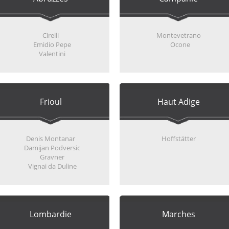
Cirelli
Montevetrano
Emidio Pepe
Ocone
Valentini
Frioul
Haut Adige
Denis Montanar
Hoffstätter
Damijan Podversic
Gravner
Vignai da Duline
Lombardie
Marches