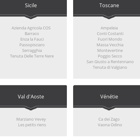
Sicile
Toscane
Azienda Agricola COS
Ampeleia
Barraco
Conti Costanti
Enza la Fauci
Fuori Mondo
Passopisciaro
Massa Vecchia
Serragghia
Montevertine
Tenuta Delle Terre Nere
Poggio Secco
San Giusto a Rentennano
Tenuta di Valgiano
Val d'Aoste
Vénétie
Marziano Vevey
Ca dei Zago
Les petits riens
Vaona Odino