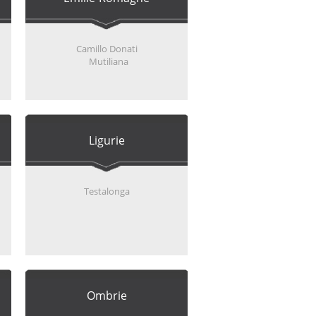
Camillo Donati
Mutiliana
Ligurie
Testalonga
Ombrie