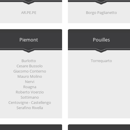
AR.PE.PE
Borgo Paglianetto
Piemont
Pouilles
Burlotto
Torrequarto
Cesare Bussolo
Giacomo Conterno
Mauro Molino
Nervi
Roagna
Roberto Voerzio
Sottimano
Centovigne - Castellengo
Serafino Rivella