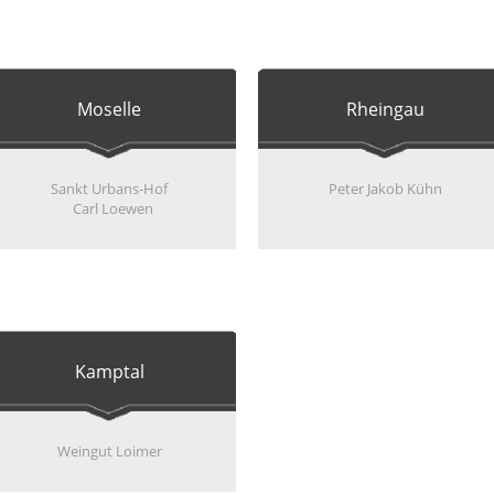
Moselle
Rheingau
Sankt Urbans-Hof
Peter Jakob Kühn
Carl Loewen
Kamptal
Weingut Loimer