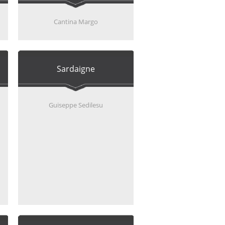
Cantina Margo
Sardaigne
Guiseppe Sedilesu