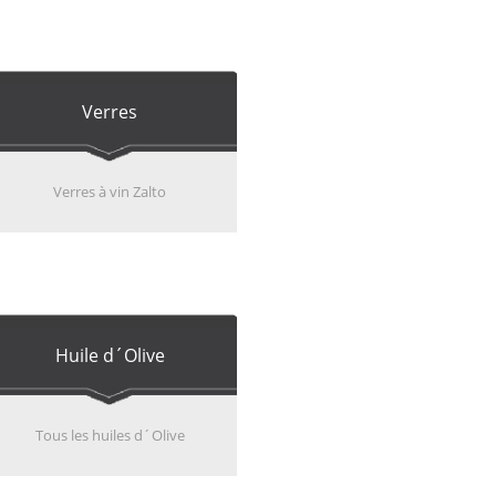
Verres
Verres à vin Zalto
Huile d´Olive
Tous les huiles d´Olive