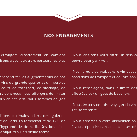
NOS ENGAGEMENTS
 étrangers directement en camions
-Nous désirons vous offrir un servic
aisons appel aux transporteurs les plus
œuvre pour y arriver.
-Nos livreurs connaissent le vin et ses
r répercuter les augmentations de nos
conditions de transport et de livrais
 vins de grande qualité et un service
coûts de transport, de stockage, de
-Nous remplaçons, dans la limite des 
on, dont nous nous efforçons de limiter
affectées par un gout de bouchon.
 prix de ses vins, nous sommes obligés
-Nous évitons de faire voyager du vin
1er septembre.
tions optimales, dans des galeries
té de Paris. La température de 12/13°c
-Nous sommes à votre disposition po
d’hygrométrie de 65%. Des bouteilles
à vous répondre dans les meilleurs dél
t aujourd’hui en pleine forme.