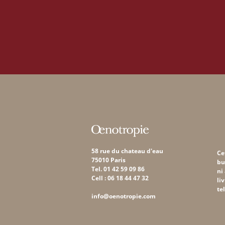
58 rue du chateau d'eau
Ce
75010 Paris
bu
Tel. 01 42 59 09 86
ni
Cell : 06 18 44 47 32
li
te
info@oenotropie.com