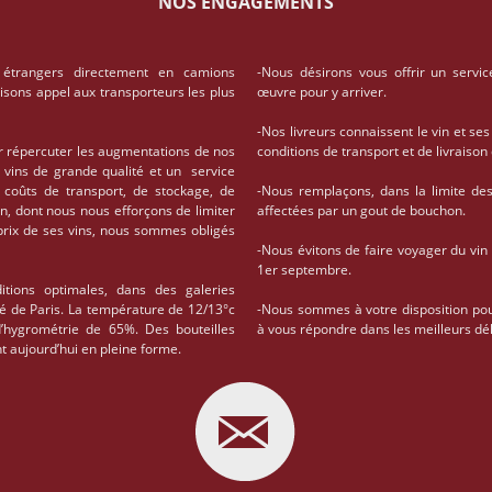
NOS ENGAGEMENTS
 étrangers directement en camions
-Nous désirons vous offrir un servic
aisons appel aux transporteurs les plus
œuvre pour y arriver.
-Nos livreurs connaissent le vin et ses
r répercuter les augmentations de nos
conditions de transport et de livrais
 vins de grande qualité et un service
coûts de transport, de stockage, de
-Nous remplaçons, dans la limite des 
on, dont nous nous efforçons de limiter
affectées par un gout de bouchon.
 prix de ses vins, nous sommes obligés
-Nous évitons de faire voyager du vin
1er septembre.
tions optimales, dans des galeries
té de Paris. La température de 12/13°c
-Nous sommes à votre disposition po
d’hygrométrie de 65%. Des bouteilles
à vous répondre dans les meilleurs dél
t aujourd’hui en pleine forme.