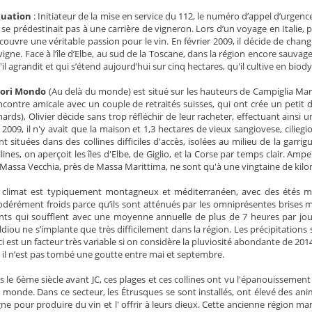
tuation
: Initiateur de la mise en service du 112, le numéro d’appel d’urgen
 se prédestinait pas à une carrière de vigneron. Lors d’un voyage en Italie, p
couvre une véritable passion pour le vin. En février 2009, il décide de chan
 vigne. Face à l’île d’Elbe, au sud de la Toscane, dans la région encore sau
'il agrandit et qui s’étend aujourd’hui sur cinq hectares, qu'il cultive en bio
ori Mondo
(Au delà du monde) est situé sur les hauteurs de Campiglia Mar
ncontre amicale avec un couple de retraités suisses, qui ont crée un petit d
nards), Olivier décide sans trop réfléchir de leur racheter, effectuant ainsi un
 2009, il n'y avait que la maison et 1,3 hectares de vieux sangiovese, cilieg
nt situées dans des collines difficiles d'accès, isolées au milieu de la garri
llines, on aperçoit les îles d'Elbe, de Giglio, et la Corse par temps clair. Am
 Massa Vecchia, près de Massa Marittima, ne sont qu'à une vingtaine de kilo
 climat est typiquement montagneux et méditerranéen, avec des étés m
dérément froids parce qu’ils sont atténués par les omniprésentes brises ma
nts qui soufflent avec une moyenne annuelle de plus de 7 heures par jour 
ldiou ne s’implante que très difficilement dans la région. Les précipitatio
ci est un facteur très variable si on considère la pluviosité abondante de 201
 il n’est pas tombé une goutte entre mai et septembre.
s le 6ème siècle avant JC, ces plages et ces collines ont vu l'épanouissement
 monde. Dans ce secteur, les Étrusques se sont installés, ont élevé des anim
gne pour produire du vin et l' offrir à leurs dieux. Cette ancienne région 