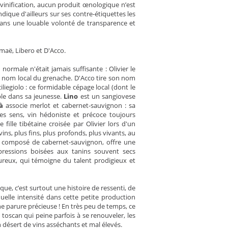
 vinification, aucun produit œnologique n’est
ndique d'ailleurs sur ses contre-étiquettes les
 dans une louable volonté de transparence et
maë, Libero et D'Acco.
 normale n'était jamais suffisante : Olivier le
nte, nom local du grenache. D'Acco tire son nom
iliegiolo : ce formidable cépage local (dont le
ible dans sa jeunesse.
Lino
est un sangiovese
à
associe merlot et cabernet-sauvignon : sa
es sens, vin hédoniste et précoce toujours
fille tibétaine croisée par Olivier lors d'un
vins, plus fins, plus profonds, plus vivants, au
 composé de cabernet-sauvignon, offre une
xpressions boisées aux tanins souvent secs
oureux, qui témoigne du talent prodigieux et
ique, c’est surtout une histoire de ressenti, de
elle intensité dans cette petite production
e parure précieuse ! En très peu de temps, ce
toscan qui peine parfois à se renouveler, les
n désert de vins asséchants et mal élevés.