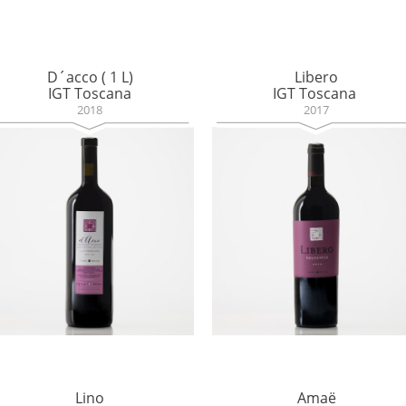
D´acco ( 1 L)
Libero
IGT Toscana
IGT Toscana
2018
2017
Lino
Amaë