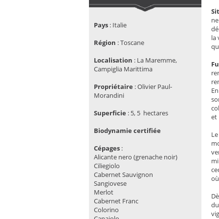
Si
ne
Pays
:
Italie
dé
la
Région
:
Toscane
qu
Localisation
:
La Maremme,
Fu
Campiglia Marittima
re
re
Propriétaire
:
Olivier Paul-
En
Morandini
so
co
Superficie
:
5, 5 hectares
et
Biodynamie certifiée
Le
mo
Cépages
:
ve
Alicante nero (grenache noir)
mi
Ciliegiolo
ce
Cabernet Sauvignon
où
Sangiovese
Merlot
Dè
Cabernet Franc
du
Colorino
vi
Canaiolo