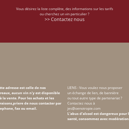
Vous désirez la liste complète, des informations sur les tarifs
ou cherchez un vin particulier ?
>> Contactez nous
tte adresse est celle de nos
LIENS : Vous voulez nous proposer
reaux, aucun vin n'y est disponible
un échange de lien, de bannière
 à la vente. Pour les achats et les
ou tout autre type de partenariat ?
vraisons,priere de nous contacter par
Contactez nous à
lephone, fax ou email.
jes@oenotropie.com
L'abus d'alcool est dangereux pour 
santé, consommez avec modération