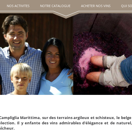
NOS ACTIVITES
NOTRE CATALOGUE
ACHETER NOS VINS
QUI S
Campliglia Marittima, sur des terrains argileux et schisteux, le belg
élection. Il y enfante des vins admirables d'élégance et de naturel
aîcheur.