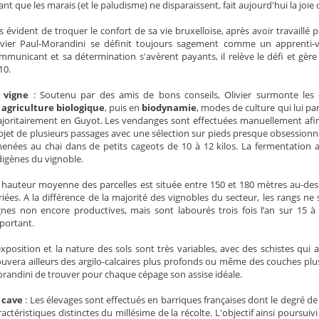
ant que les marais (et le paludisme) ne disparaissent, fait aujourd'hui la joi
s évident de troquer le confort de sa vie bruxelloise, après avoir travail
ivier Paul-Morandini se définit toujours sagement comme un apprenti-v
mmunicant et sa détermination s'avèrent payants, il relève le défi et gère s
10.
 vigne
: Soutenu par des amis de bons conseils, Olivier surmonte les d
n
agriculture biologique
, puis en
biodynamie
, modes de culture qui lui pa
joritairement en Guyot. Les vendanges sont effectuées manuellement afin
objet de plusieurs passages avec une sélection sur pieds presque obsessionn
enées au chai dans de petits cageots de 10 à 12 kilos. La fermentation al
digènes du vignoble.
 hauteur moyenne des parcelles est située entre 150 et 180 mètres au-des
riées. A la différence de la majorité des vignobles du secteur, les rangs ne
gnes non encore productives, mais sont labourés trois fois l’an sur 15 
portant.
exposition et la nature des sols sont très variables, avec des schistes qui 
ouvera ailleurs des argilo-calcaires plus profonds ou même des couches plu
randini de trouver pour chaque cépage son assise idéale.
 cave
: Les élevages sont effectués en barriques françaises dont le degré de
ractéristiques distinctes du millésime de la récolte. L'objectif ainsi poursuiv