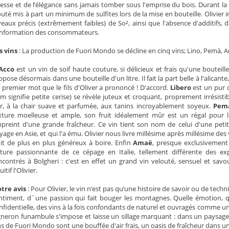
nesse et de l’élégance sans jamais tomber sous l'emprise du bois. Durant la
outé mis à part un minimum de sulfites lors de la mise en bouteille. Olivier i
veaux précis (extrêmement faibles) de So², ainsi que l'absence d'additifs,
information des consommateurs.
s vins
: La production de Fuori Mondo se décline en cinq vins; Lino, Pemà, A
Acco
est un vin de soif haute couture, si délicieux et frais qu'une bouteille
opose désormais dans une bouteille d'un litre. Il fait la part belle à l'alica
 premier mot que le fils d'Oliver a prononcé ! D'accord.
Libero
est un pur c
m signifie petite cerise) se révèle juteux et croquant, proprement irrésist
r, à la chair suave et parfumée, aux tanins incroyablement soyeux.
Pem
xture moelleuse et ample, son fruit idéalement mûr est un régal pour l
preint d'une grande fraîcheur. Ce vin tient son nom de celui d'une petite 
yage en Asie, et qui l'a ému. Olivier nous livre millésime après millésime des 
uit de plus en plus généreux à boire. Enfin
Amaë
, presque exclusivement
cture passionnante de ce cépage en Italie, tellement différente des e
ncontrés à Bolgheri : c'est en effet un grand vin velouté, sensuel et sav
uitif l'Olivier.
tre avis
: Pour Olivier, le vin n’est pas qu’une histoire de savoir ou de techn
ntiment, d´une passion qui fait bouger les montagnes. Quelle émotion, qu
nfidentielle, des vins à la fois confondants de naturel et ouvragés comme un
gneron funambule s'impose et laisse un sillage marquant : dans un paysage 
ns de Fuori Mondo sont une bouffée d'air frais, un oasis de fraîcheur dans u