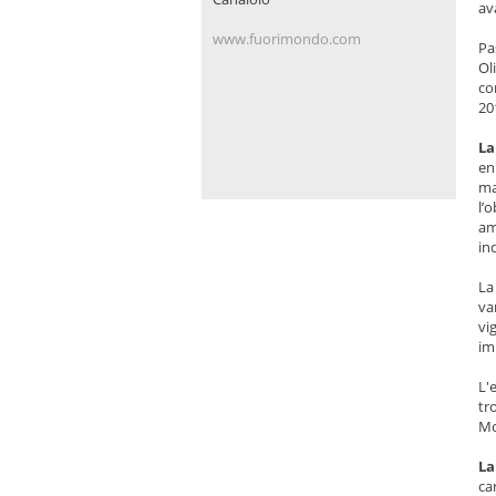
av
www.fuorimondo.com
Pa
Ol
co
20
La
e
ma
l’
am
in
La
va
vi
im
L'
tr
Mo
La
ca