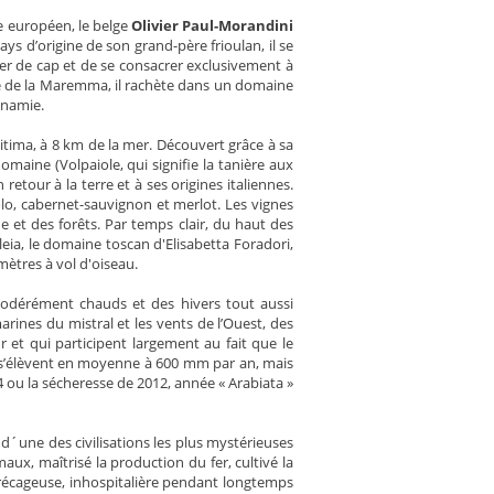
ce européen, le belge
Olivier Paul-Morandini
ays d’origine de son grand-père frioulan, il se
ger de cap et de se consacrer exclusivement à
vage de la Maremma, il rachète dans un domaine
dynamie.
itima, à 8 km de la mer. Découvert grâce à sa
omaine (Volpaiole, qui signifie la tanière aux
 retour à la terre et à ses origines italiennes.
iolo, cabernet-sauvignon et merlot. Les vignes
gue et des forêts. Par temps clair, du haut des
peleia, le domaine toscan d'Elisabetta Foradori,
mètres à vol d'oiseau.
odérément chauds et des hivers tout aussi
rines du mistral et les vents de l’Ouest, des
et qui participent largement au fait que le
ns s’élèvent en moyenne à 600 mm par an, mais
4 ou la sécheresse de 2012, année « Arabiata »
 d´une des civilisations les plus mystérieuses
aux, maîtrisé la production du fer, cultivé la
marécageuse, inhospitalière pendant longtemps