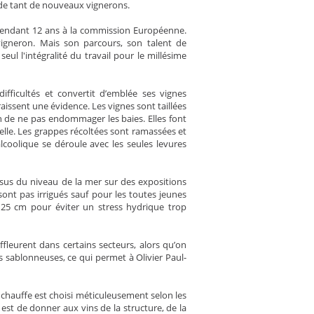
e de tant de nouveaux vignerons.
lé pendant 12 ans à la commission Européenne.
igneron. Mais son parcours, son talent de
eul l'intégralité du travail pour le millésime
ifficultés et convertit d’emblée ses vignes
raissent une évidence. Les vignes sont taillées
 de ne pas endommager les baies. Elles font
elle. Les grappes récoltées sont ramassées et
coolique se déroule avec les seules levures
sus du niveau de la mer sur des expositions
 sont pas irrigués sauf pour les toutes jeunes
à 25 cm pour éviter un stress hydrique trop
affleurent dans certains secteurs, alors qu’on
s sablonneuses, ce qui permet à Olivier Paul-
 chauffe est choisi méticuleusement selon les
i est de donner aux vins de la structure, de la