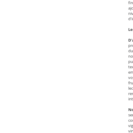
fi
aj
ni
d'
Le
D'
pr
du
no
pu
te
em
vo
fr
le
re
int
No
se
co
vi
vi