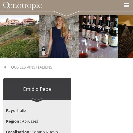
TOUS LES VINS ITALIENS
Emidio Pepe
Pays
:
Italie
Région
:
Abruzzes
Localisation
:
Torano Nuovo