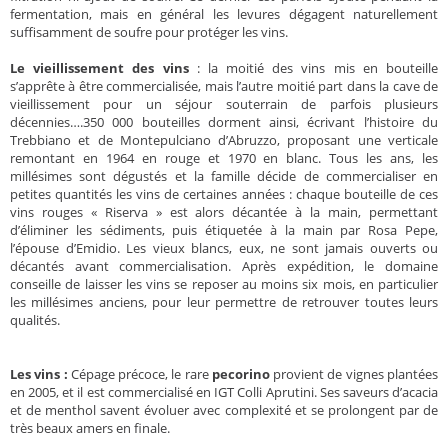
fermentation, mais en général les levures dégagent naturellement
suffisamment de soufre pour protéger les vins.
Le vieillissement des vins
: la moitié des vins mis en bouteille
s’apprête à être commercialisée, mais l’autre moitié part dans la cave de
vieillissement pour un séjour souterrain de parfois plusieurs
décennies….350 000 bouteilles dorment ainsi, écrivant l’histoire du
Trebbiano et de Montepulciano d’Abruzzo, proposant une verticale
remontant en 1964 en rouge et 1970 en blanc. Tous les ans, les
millésimes sont dégustés et la famille décide de commercialiser en
petites quantités les vins de certaines années : chaque bouteille de ces
vins rouges « Riserva » est alors décantée à la main, permettant
d’éliminer les sédiments, puis étiquetée à la main par Rosa Pepe,
l’épouse d’Emidio. Les vieux blancs, eux, ne sont jamais ouverts ou
décantés avant commercialisation. Après expédition, le domaine
conseille de laisser les vins se reposer au moins six mois, en particulier
les millésimes anciens, pour leur permettre de retrouver toutes leurs
qualités.
Les vins :
Cépage précoce, le rare
pecorino
provient de vignes plantées
en 2005, et il est commercialisé en IGT Colli Aprutini. Ses saveurs d’acacia
et de menthol savent évoluer avec complexité et se prolongent par de
très beaux amers en finale.