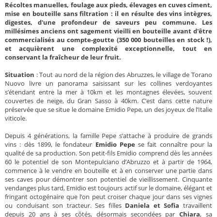
Récoltes manuelles, foulage aux pieds, élevages en cuves ciment,
mise en bouteille sans filtration : il en résulte des vins intègres,
digestes, d'une profondeur de saveurs peu commune. Les
millésimes anciens ont sagement vieilli en bouteille avant d'être
commercialisés au compte-goutte (350 000 bouteilles en stock !),
et acquièrent une complexité exceptionnelle, tout en
conservant la fraîcheur de leur fruit.
Situation
: Tout au nord de la région des Abruzzes, le village de Torano
Nuovo livre un panorama saisissant sur les collines verdoyantes
s’étendant entre la mer à 10km et les montagnes élevées, souvent
couvertes de neige, du Gran Sasso à 40km. C’est dans cette nature
préservée que se situe le domaine Emidio Pepe, un des joyeux de l’Italie
viticole.
Depuis 4 générations, la famille Pepe s’attache à produire de grands
vins : dès 1899, le fondateur
Emidio Pepe
se fait connaître pour la
qualité de sa production. Son petit-fils Emidio comprend dès les années
60 le potentiel de son Montepulciano d’Abruzzo et à partir de 1964,
commence à le vendre en bouteille et à en conserver une partie dans
ses caves pour démontrer son potentiel de vieillissement. Cinquante
vendanges plus tard, Emidio est toujours actif sur le domaine, élégant et
fringant octogénaire que l’on peut croiser chaque jour dans ses vignes
ou conduisant son tracteur. Ses filles
Daniela et Sofia
travaillent
depuis 20 ans à ses côtés, désormais secondées par
Chiara
, sa