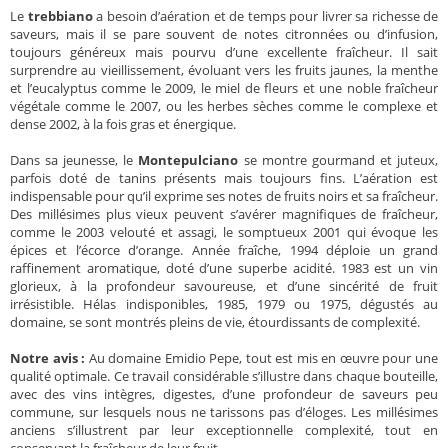
Le
trebbiano
a besoin d’aération et de temps pour livrer sa richesse de
saveurs, mais il se pare souvent de notes citronnées ou d’infusion,
toujours généreux mais pourvu d’une excellente fraîcheur. Il sait
surprendre au vieillissement, évoluant vers les fruits jaunes, la menthe
et l’eucalyptus comme le 2009, le miel de fleurs et une noble fraîcheur
végétale comme le 2007, ou les herbes sèches comme le complexe et
dense 2002, à la fois gras et énergique.
Dans sa jeunesse, le
Montepulciano
se montre gourmand et juteux,
parfois doté de tanins présents mais toujours fins. L’aération est
indispensable pour qu’il exprime ses notes de fruits noirs et sa fraîcheur.
Des millésimes plus vieux peuvent s’avérer magnifiques de fraîcheur,
comme le 2003 velouté et assagi, le somptueux 2001 qui évoque les
épices et l’écorce d’orange. Année fraîche, 1994 déploie un grand
raffinement aromatique, doté d’une superbe acidité. 1983 est un vin
glorieux, à la profondeur savoureuse, et d’une sincérité de fruit
irrésistible. Hélas indisponibles, 1985, 1979 ou 1975, dégustés au
domaine, se sont montrés pleins de vie, étourdissants de complexité.
Notre avis :
Au domaine Emidio Pepe, tout est mis en œuvre pour une
qualité optimale. Ce travail considérable s’illustre dans chaque bouteille,
avec des vins intègres, digestes, d’une profondeur de saveurs peu
commune, sur lesquels nous ne tarissons pas d’éloges. Les millésimes
anciens s’illustrent par leur exceptionnelle complexité, tout en