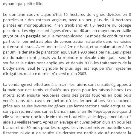
dynamique petite-fille.
Le domaine couvre aujourd’hui 15 hectares de vignes divisées en 8
parcelles sur des coteaux argileux, avec un peu plus de 10 hectares
plantés en montepulciano, 4 en trebbiano et 1,5 hectare du cépage
pecorino. Les vignes sont âgées d’environ 40 ans en moyenne, en taille
guyot ou en
pergola
pour le montepulciano. Ce mode de conduite très
particulier permettrait plus de concentration naturelle dans les raisins
qui en sont issus…Avec une treille à 2m de haut, et une plantation à 3m
par 3m, la densité de plantation équivaut à 900 pieds par ha…Les vignes
du domaine n’ont jamais vu la moindre molécule chimique : seul le
soufre et le cuivre sont appliqués, et depuis 2008 les traitements de la
biodynamie. Seul le vignoble le plus âgé est équipé d’un système
d’irrigation, mais ce dernier n’a servi qu’en 2003.
La vendange est effectuée à la main, les raisins sont ensuite égrappés à
la main sur des tamis, et foulés aux pieds pour les raisins blancs. Les
moûts sont ensuite récupérés dans des petits foudres en bois puis
versés dans des cuves en béton où les fermentations s’enclenchent
grâce aux seules levures indigènes. Les fermentations malolactiques ne
sont pas recherchées sur les blancs, mais la famille Pepe apprécie quand
elle s’enclenche une fois le vin mis en bouteille, car le dégagement de co²
aide au vieillissement. Après un élevage en cuves béton d’un an pour les
blancs, et de 30 mois pour les rouges, les vins sont mis en bouteille sans
filtration ni ajout de soufre. Ce dernier est parfois ajouté pendant la