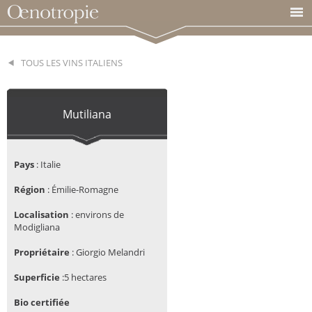
TOUS LES VINS ITALIENS
Mutiliana
Pays
:
Italie
Région
: Émilie-Romagne
Localisation
:
environs de
Modigliana
Propriétaire
:
 Giorgio Melandri
Superficie
:5 hectares
Bio certifiée