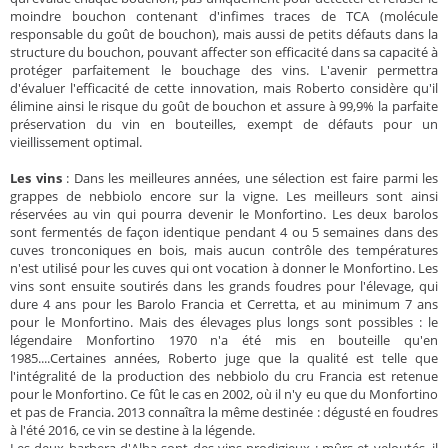
moindre bouchon contenant d'infimes traces de TCA (molécule
responsable du goût de bouchon), mais aussi de petits défauts dans la
structure du bouchon, pouvant affecter son efficacité dans sa capacité à
protéger parfaitement le bouchage des vins. L'avenir permettra
d'évaluer l'efficacité de cette innovation, mais Roberto considère qu'il
élimine ainsi le risque du goût de bouchon et assure à 99,9% la parfaite
préservation du vin en bouteilles, exempt de défauts pour un
vieillissement optimal.
Les vins
: Dans les meilleures années, une sélection est faire parmi les
grappes de nebbiolo encore sur la vigne. Les meilleurs sont ainsi
réservées au vin qui pourra devenir le Monfortino. Les deux barolos
sont fermentés de façon identique pendant 4 ou 5 semaines dans des
cuves tronconiques en bois, mais aucun contrôle des températures
n'est utilisé pour les cuves qui ont vocation à donner le Monfortino. Les
vins sont ensuite soutirés dans les grands foudres pour l'élevage, qui
dure 4 ans pour les Barolo Francia et Cerretta, et au minimum 7 ans
pour le Monfortino. Mais des élevages plus longs sont possibles : le
légendaire Monfortino 1970 n'a été mis en bouteille qu'en
1985....Certaines années, Roberto juge que la qualité est telle que
l'intégralité de la production des nebbiolo du cru Francia est retenue
pour le Monfortino. Ce fût le cas en 2002, où il n'y eu que du Monfortino
et pas de Francia. 2013 connaîtra la même destinée : dégusté en foudres
à l'été 2016, ce vin se destine à la légende.