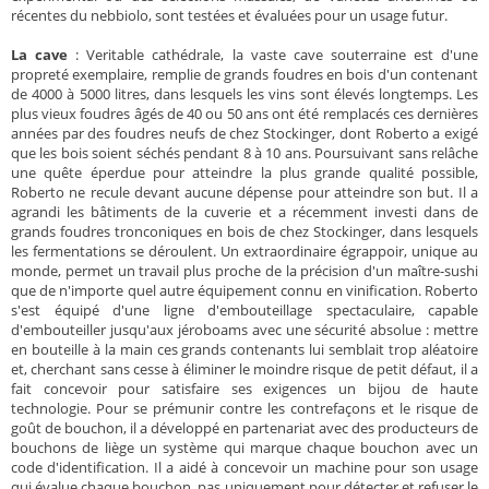
récentes du nebbiolo, sont testées et évaluées pour un usage futur.
La cave
: Veritable cathédrale, la vaste cave souterraine est d'une
propreté exemplaire, remplie de grands foudres en bois d'un contenant
de 4000 à 5000 litres, dans lesquels les vins sont élevés longtemps. Les
plus vieux foudres âgés de 40 ou 50 ans ont été remplacés ces dernières
années par des foudres neufs de chez Stockinger, dont Roberto a exigé
que les bois soient séchés pendant 8 à 10 ans. Poursuivant sans relâche
une quête éperdue pour atteindre la plus grande qualité possible,
Roberto ne recule devant aucune dépense pour atteindre son but. Il a
agrandi les bâtiments de la cuverie et a récemment investi dans de
grands foudres tronconiques en bois de chez Stockinger, dans lesquels
les fermentations se déroulent. Un extraordinaire égrappoir, unique au
monde, permet un travail plus proche de la précision d'un maître-sushi
que de n'importe quel autre équipement connu en vinification. Roberto
s'est équipé d'une ligne d'embouteillage spectaculaire, capable
d'embouteiller jusqu'aux jéroboams avec une sécurité absolue : mettre
en bouteille à la main ces grands contenants lui semblait trop aléatoire
et, cherchant sans cesse à éliminer le moindre risque de petit défaut, il a
fait concevoir pour satisfaire ses exigences un bijou de haute
technologie. Pour se prémunir contre les contrefaçons et le risque de
goût de bouchon, il a développé en partenariat avec des producteurs de
bouchons de liège un système qui marque chaque bouchon avec un
code d'identification. Il a aidé à concevoir un machine pour son usage
qui évalue chaque bouchon, pas uniquement pour détecter et refuser le