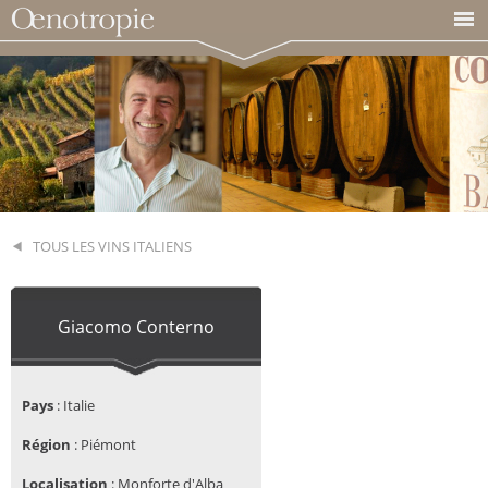
TOUS LES VINS ITALIENS
Giacomo Conterno
Pays
:
Italie
Région
:
Piémont
Localisation
: Monforte d'Alba