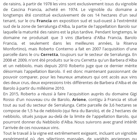
de raisins, à partir de 1978 les vins sont exclusivement issus du vignoble
de Cascina Francia, acheté en 1974. Le vignoble du domaine a
longtemps été constitué exclusivement de ces 14 hectares d'un seul
tenant, sur le cru
Francia
en exposition sud et sud-ouest à l'extrémité
sud de la zone de Serralunga d'Alba, la partie de l'appellation Barolo sur
laquelle la maturité des raisins est la plus tardive. Pendant longtemps, le
domaine ne produisait que 3 vins (Barbera d'Alba Francia, Barolo
Francia, et seulement dans les meilleures années, la Riserva
Monfortino), mais Roberto Conterno a fait en 2007 l'acquisition d'une
parcelle dans le cru
Cerretta
, toujours sur le secteur de Serralunga. En
2008 et 2009, n'ont été produits sur le cru Cerretta qu'un Barbera d'Alba
et un nebbiolo, mais depuis 2010 Roberto juge que ce dernier mérite
désormais l'appellation Barolo. Il est donc maintenant passionnant de
pouvoir comparer, pour les heureux amateurs qui ont accès aux vins
des deux crus, deux expressions très différentes de Barbera d'Alba et de
Barolo à partir du millésime 2010.
En 2015, Roberto a réussi à faire l'acquisition auprès du domaine Gigi
Rosso d'un nouveau cru de Barolo,
Arione
, contigu à Francia et situé
tout au sud du secteur de Serralunga. Cette parcelle de 3,6 hectares se
compose de 1,5 ha de nebbiolo (qui fera du Barolo), et de 2 hectares de
nebbiolo, situés jusque au-delà de la limite de l'appellation Barolo, qui
pourront donner du Nebbiolo d'Alba. Nous suivrons avec grand intérêt
l'arrivée de ces nouveaux vins.
Tout le travail à la vigne est extrêmement exigeant, incluant un vignoble
expérimental où des sélections massales, de variétés anciennes ou