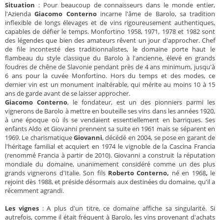
Situation
: Pour beaucoup de connaisseurs dans le monde entier,
l'Azienda
Giacomo Conterno
incarne l'âme de Barolo, sa tradition
inflexible de longs élevages et de vins rigoureusement authentiques,
capables de défier le temps. Monfortino 1958, 1971, 1978 et 1982 sont
des légendes que bien des amateurs rêvent un jour d'approcher. Chef
de file incontesté des traditionnalistes, le domaine porte haut le
flambeau du style classique du Barolo à l'ancienne, élevé en grands
foudres de chêne de Slavonie pendant près de 4 ans minimum, jusqu'à
6 ans pour la cuvée Monfortino. Hors du temps et des modes, ce
dernier vin est un monument inaltérable, qui mérite au moins 10 à 15
ans de garde avant de se laisser approcher.
Giacomo Conterno
, le fondateur, est un des pionniers parmi les
vignerons de Barolo à mettre en bouteille ses vins dans les années 1920,
à une époque où ils se vendaient essentiellement en barriques. Ses
enfants Aldo et Giovanni prennent sa suite en 1961 mais se séparent en
1969. Le charismatique
Giovanni
, décédé en 2004, se pose en garant de
l'héritage familial et acquiert en 1974 le vignoble de la Cascina Francia
(renommé Francia à partir de 2010). Giovanni a construit la réputation
mondiale du domaine, unanimement considéré comme un des plus
grands vignerons d'Italie. Son fils
Roberto Conterno,
né en 1968
,
le
rejoint dès 1988, et préside désormais aux destinées du domaine, qu'il a
récemment agrandi.
Les vignes
: A plus d'un titre, ce domaine affiche sa singularité. Si
autrefois, comme il était fréquent à Barolo, les vins provenant d'achats