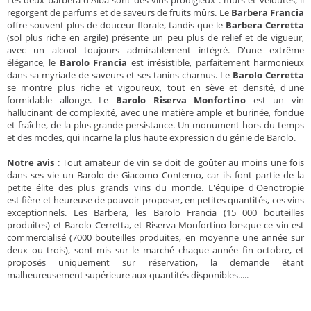
Les deux barbera d'Alba sont des vins prodigieux : mûrs et veloutés, il
regorgent de parfums et de saveurs de fruits mûrs. Le
Barbera Francia
offre souvent plus de douceur florale, tandis que le
Barbera Cerretta
(sol plus riche en argile) présente un peu plus de relief et de vigueur,
avec un alcool toujours admirablement intégré. D'une extrême
élégance, le
Barolo Francia
est irrésistible, parfaitement harmonieux
dans sa myriade de saveurs et ses tanins charnus. Le
Barolo Cerretta
se montre plus riche et vigoureux, tout en sève et densité, d'une
formidable allonge. Le
Barolo Riserva Monfortino
est un vin
hallucinant de complexité, avec une matière ample et burinée, fondue
et fraîche, de la plus grande persistance. Un monument hors du temps
et des modes, qui incarne la plus haute expression du génie de Barolo.
Notre avis
: Tout amateur de vin se doit de goûter au moins une fois
dans ses vie un Barolo de Giacomo Conterno, car ils font partie de la
petite élite des plus grands vins du monde. L'équipe d'Oenotropie
est fière et heureuse de pouvoir proposer, en petites quantités, ces vins
exceptionnels. Les Barbera, les Barolo Francia (15 000 bouteilles
produites) et Barolo Cerretta, et Riserva Monfortino lorsque ce vin est
commercialisé (7000 bouteilles produites, en moyenne une année sur
deux ou trois), sont mis sur le marché chaque année fin octobre, et
proposés uniquement sur réservation, la demande étant
malheureusement supérieure aux quantités disponibles.....