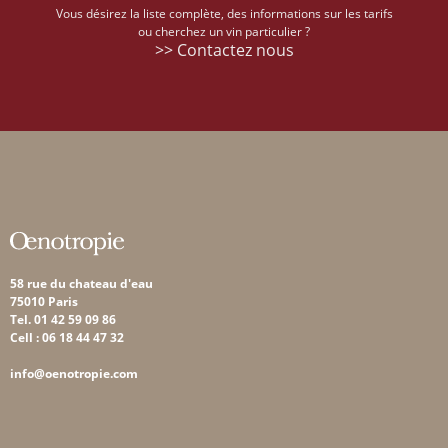
Vous désirez la liste complète, des informations sur les tarifs
ou cherchez un vin particulier ?
>> Contactez nous
58 rue du chateau d'eau
75010 Paris
Tel. 01 42 59 09 86
Cell : 06 18 44 47 32
info@oenotropie.com