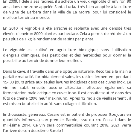
En 2009, fidèle a ses racines, il a acheté un vieux vignoble d' environ 90
ans, dans une zone appelée Santa Lucia, très bien adaptée à la culture
de vigne de Barbera dans la ville de La Morra, pour lui considéré le
meilleur terroir au monde.
En 2010, le vignoble a été arraché et replanté avec une densité très
élevée, d'environ 8000 plantes par hectare. Cela a permis de réduire à un
peu plus de 1 kg le rendement de raisins par plante.
Le vignoble est cultivé en agriculture biologique, sans l'utilisation
d'engrais chimiques, des pesticides et des herbicides pour donner la
possibilité au terroir de donner leur meilleur.
Dans la cave, il travaille dans une optique naturelle. Récoltés à la main à
parfaite maturité, formidablement sains, les raisins fermentent pendant
15- 30 jours grâce aux seules levures indigènes dans des cuves inox. Le
vin ne subit ensuite aucune altération, effectue également sa
fermentation malolactique en cuves inox. Il est ensuite soutiré dans des
fûts de chêne (20% neuf maximum). Après 12 mois de vieillissement , il
est mis en bouteille fin août, sans collage ni filtration.
Enthousiaste, généreux, Cesare est impatient de proposer (toujours en
quantités infimes....) son premier Barolo, issu du cru Fossati dans le
millésime 2014. Ce vin sera commercialisé courant 2018. 2021 verra
l'arrivée de son deuxième Barolo !