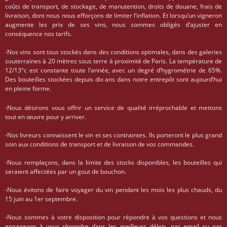
coûts de transport, de stockage, de manutention, droits de douane, frais de
livraison, dont nous nous efforçons de limiter l’inflation. Et lorsqu’un vigneron
augmente les prix de ses vins, nous sommes obligés d’ajuster en
conséquence nos tarifs.
-Nos vins sont tous stockés dans des conditions optimales, dans des galeries
souterraines à 20 mètres sous terre à proximité de Paris. La température de
12/13°c est constante toute l’année, avec un degré d’hygrométrie de 65%.
Des bouteilles stockées depuis dix ans dans notre entrepôt sont aujourd’hui
en pleine forme.
-Nous désirons vous offrir un service de qualité irréprochable et mettons
tout en œuvre pour y arriver.
-Nos livreurs connaissent le vin et ses contraintes. Ils porteront le plus grand
soin aux conditions de transport et de livraison de vos commandes.
-Nous remplaçons, dans la limite des stocks disponibles, les bouteilles qui
seraient affectées par un gout de bouchon.
-Nous évitons de faire voyager du vin pendant les mois les plus chauds, du
15 juin au 1er septembre.
-Nous sommes à votre disposition pour répondre à vos questions et nous
engageons à vous répondre dans les meilleurs délais, par email ou par