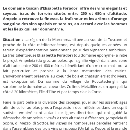
Le domaine toscan d'Elisabetta Foradori offre des vins élégants et
soyeux, issus de terroirs s
itués entre 250 et 650m d'altitude.
Ampeleia retrouve la finesse, la fraîcheur et les arômes d'orange
sanguine des vins apaisés et sereins, en accord avec les hommes
et les lieux qui leur donnent vie.
Situation
: La région de la Maremma, située au sud de la Toscane et
proche de la côte méditerranéenne, est depuis quelques années un
terrain d'expérimentation passionnant pour des vignerons ambitieux.
La très talentueuse
Elisabetta Foradori
(du domaine éponyme) a initié
le projet Ampeleia (du grec ampelos, qui signifie vigne) dans une zone
d'altitude, entre 200 et 600 mètres, bénéficiant d'un microclimat tout à
fait particulier et propice à la lente maturation des raisins.
L'environnement préservé, au coeur de bois et chataigniers et d'oliviers,
est exceptionnel. Du somme du village de Roccatederighi, qui
surplombe le domaine au coeur des Collines Metallifères, on aperçoit la
côte à 30 kilomètres, l'île d'Elbe et par temps clair la Corse.
Faire la part belle à la diversité des cépages, jouer sur les assemblages
afin de coller au plus près à l'expression des millésimes dans un esprit
sudiste tempéré sont autant de lignes directrices qui ont guidé la
démarche de Ampeleia : Situés à trois altitudes différentes, (Ampeleia di
Sopra, di Mezzo, di Sotto), les vignes de nombreuses parcelles rentrent
dans l'assemblage des trois vins principaux (Un Litro, Kepos et la grande