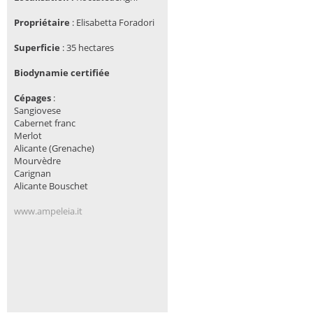
Propriétaire
:
Elisabetta Foradori
Superficie
: 35 hectares
Biodynamie certifiée
Cépages
:
Sangiovese
Cabernet franc
Merlot
Alicante (Grenache)
Mourvèdre
Carignan
Alicante Bouschet
www.ampeleia.it