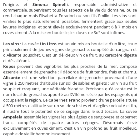
l'origine, et
Simona Spinelli
, responsable administrative et
commerciale, supervisent tous les aspects de la vie du domaine, où se
rend chaque mois Elisabetta Foradori ou son fils Emilio. Les vins sont
vinifiés le plus naturellement possibles, fermentent grâce aux seules
levures indigènes, et sont élevés exclusivement pendant 6 à 7 mois en
cuves ciment. A la mise en bouteille, les doses de So² sont infimes.
Les vins
: La cuvée
Un Litro
est un vin mis en bouteille d'un litre, issue
principalement de jeunes vignes de grenache, complété de carignan et
d'Alicante Bouschet. C'est un délicieux vin de fruit, au caractère digeste
et désaltérant.
Kepos
provient des vignobles les plus proches de la mer, composé
essentiellement de grenache : il déborde de fruit tendre, frais et charnu.
Alicante
est une sélection parcellaire de grenache provenant d'une
vigne à 250 mètres d'altitude sur sol de sables et galets : un vin au fruit
souple et croquant, une véritable friandise. Précisons qu'Alicante est le
nom local du grenache, apporté au XVIIème siècle par les espagnols qui
occupaient la région. Le
Cabernet Franc
provient d'une parcelle située
à 500 mètres d'altitude sur un sol de schistes et d'argiles : velouté et fin,
il illustre tout le potentiel de ce cépage dans le sud toscan. La cuvée
Ampeleia
assemble les vignes les plus âgées de sangiovese et cabernet
franc, complétés de quatre autres cépages. Désormais élevé
exclusivement en cuves ciment, c'est un vin profond au fruit moelleux,
capable de vieillir harmonieusement