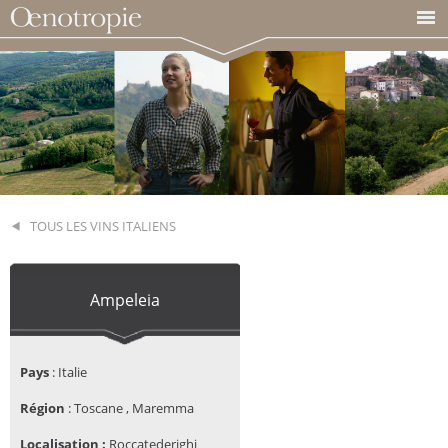
TOUS LES VINS ITALIENS
Ampeleia
Pays
:
Italie
Région
:
Toscane , Maremma
Localisation :
Roccatederighi