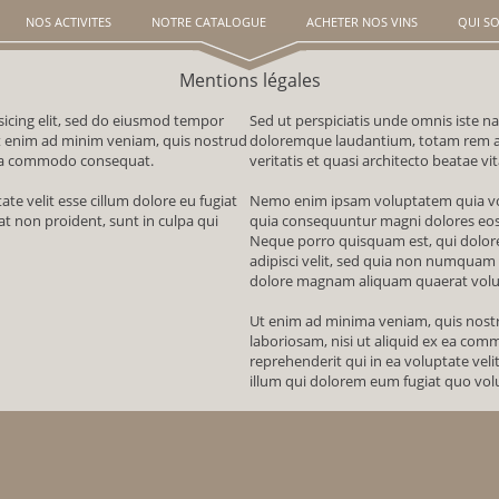
NOS ACTIVITES
NOTRE CATALOGUE
ACHETER NOS VINS
QUI S
Mentions légales
sicing elit, sed do eiusmod tempor
Sed ut perspiciatis unde omnis iste n
Ut enim ad minim veniam, quis nostrud
doloremque laudantium, totam rem ap
x ea commodo consequat.
veritatis et quasi architecto beatae vi
ate velit esse cillum dolore eu fugiat
Nemo enim ipsam voluptatem quia volu
at non proident, sunt in culpa qui
quia consequuntur magni dolores eos 
Neque porro quisquam est, qui dolore
adipisci velit, sed quia non numquam
dolore magnam aliquam quaerat vol
Ut enim ad minima veniam, quis nostr
laboriosam, nisi ut aliquid ex ea co
reprehenderit qui in ea voluptate veli
illum qui dolorem eum fugiat quo volu