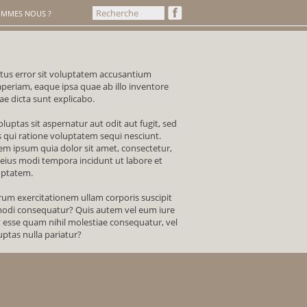
OMMES NOUS ?
atus error sit voluptatem accusantium
eriam, eaque ipsa quae ab illo inventore
tae dicta sunt explicabo.
ptas sit aspernatur aut odit aut fugit, sed
qui ratione voluptatem sequi nesciunt.
m ipsum quia dolor sit amet, consectetur,
 eius modi tempora incidunt ut labore et
uptatem.
um exercitationem ullam corporis suscipit
mmodi consequatur? Quis autem vel eum iure
t esse quam nihil molestiae consequatur, vel
ptas nulla pariatur?