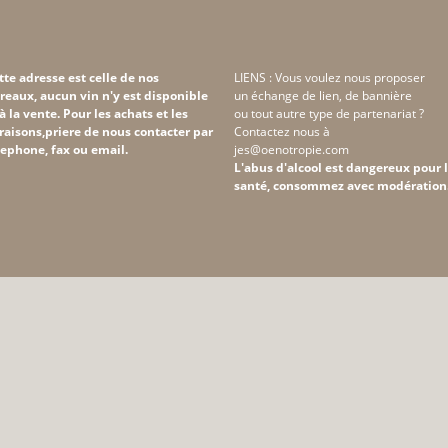
tte adresse est celle de nos
LIENS : Vous voulez nous proposer
reaux, aucun vin n'y est disponible
un échange de lien, de bannière
 à la vente. Pour les achats et les
ou tout autre type de partenariat ?
vraisons,priere de nous contacter par
Contactez nous à
lephone, fax ou email.
jes@oenotropie.com
L'abus d'alcool est dangereux pour 
santé, consommez avec modération