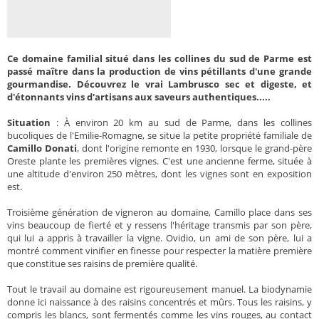
Ce domaine familial situé dans les collines du sud de Parme est
passé maître dans la production de vins pétillants d'une grande
gourmandise. Découvrez le vrai Lambrusco sec et digeste, et
d'étonnants vins d'artisans aux saveurs authentiques.....
Situation
: À environ 20 km au sud de Parme, dans les collines
bucoliques de l'Emilie-Romagne, se situe la petite propriété familiale de
Camillo Donati
, dont l'origine remonte en 1930, lorsque le grand-père
Oreste plante les premières vignes. C'est une ancienne ferme, située à
une altitude d'environ 250 mètres, dont les vignes sont en exposition
est.
Troisième génération de vigneron au domaine, Camillo place dans ses
vins beaucoup de fierté et y ressens l'héritage transmis par son père,
qui lui a appris à travailler la vigne. Ovidio, un ami de son père, lui a
montré comment vinifier en finesse pour respecter la matière première
que constitue ses raisins de première qualité.
Tout le travail au domaine est rigoureusement manuel. La biodynamie
donne ici naissance à des raisins concentrés et mûrs. Tous les raisins, y
compris les blancs, sont fermentés comme les vins rouges, au contact