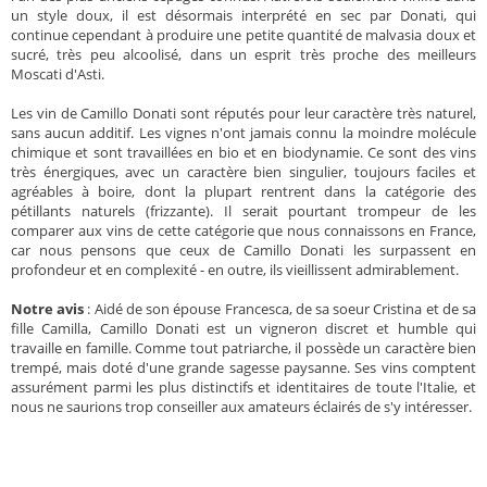
un style doux, il est désormais interprété en sec par Donati, qui
continue cependant à produire une petite quantité de malvasia doux et
sucré, très peu alcoolisé, dans un esprit très proche des meilleurs
Moscati d'Asti.
Les vin de Camillo Donati sont réputés pour leur caractère très naturel,
sans aucun additif. Les vignes n'ont jamais connu la moindre molécule
chimique et sont travaillées en bio et en biodynamie. Ce sont des vins
très énergiques, avec un caractère bien singulier, toujours faciles et
agréables à boire, dont la plupart rentrent dans la catégorie des
pétillants naturels (frizzante). Il serait pourtant trompeur de les
comparer aux vins de cette catégorie que nous connaissons en France,
car nous pensons que ceux de Camillo Donati les surpassent en
profondeur et en complexité - en outre, ils vieillissent admirablement.
Notre avis
: Aidé de son épouse Francesca, de sa soeur Cristina et de sa
fille Camilla, Camillo Donati est un vigneron discret et humble qui
travaille en famille. Comme tout patriarche, il possède un caractère bien
trempé, mais doté d'une grande sagesse paysanne. Ses vins comptent
assurément parmi les plus distinctifs et identitaires de toute l'Italie, et
nous ne saurions trop conseiller aux amateurs éclairés de s'y intéresser.