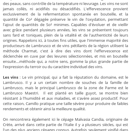
des peaux, sans contrôle de la température ni levurage. Les vins ne sont
jamais collés, ni acidifiés ou désacidifiés. L'effervescence provient
exclusivement de la refermentation spontanée en bouteille, et la
quantité de Co² dégagée préserve le vin de l'oxydation, permettant
l'ajout de quantités de So² minimes. Capables d'évoluer et de vieillir
avec grâce pendant plusieurs années, les vins se présentent toujours
sans fard et toniques, plein de la vitalité et de l'authenticité de leurs
origines. Rappelons ici, à toutes fins utiles, que l'immense majorité des
producteurs de Lambrusco et de vins pétillants de la région utilisent la
méthode Charmat, c'est à dire des vins dont l'effervescence est
déclenchée en cuve par des levures sélectionnées, et mis en bouteille
ensuite....méthode qui, a notre sens, gomme la plus grande partie de
l'expression du terroir ou du caractère individuel des vins.
Les vins
: Le vin principal, qui a fait la réputation du domaine, est le
Lambrusco. Il y a un certain nombre de souches de la famille de
Lambrusco, mais le principal Lambrusco de la zone de Parme est le
Lambrusco Maestri. Il est planté en taille guyot, se montre bien
résistant à l'humidité et aux maladies, et s'avère assez productif. Pour
cette raison, Camillo pratique une taille sévère pour produire de faibles
rendements et obtenir ainsi la meilleure qualité.
On rencontrera également ici le cépage Malvasia Candia, originaire de
Crète, arrivé dans cette partie de l'Italie il y a plusieurs siècles, qui est
l'un des plus anciens cépages connus. Autrefois seulement vinifié dans