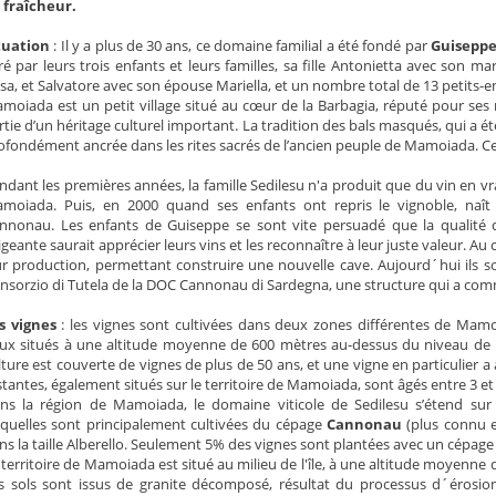
 fraîcheur.
tuation
: Il y a plus de 30 ans, ce domaine familial a été fondé par
Guiseppe
ré par leurs trois enfants et leurs familles, sa fille Antonietta avec son m
sa, et Salvatore avec son épouse Mariella, et un nombre total de 13 petits-e
moiada est un petit village situé au cœur de la Barbagia, réputé pour se
rtie d’un héritage culturel important. La tradition des bals masqués, qui a ét
ofondément ancrée dans les rites sacrés de l’ancien peuple de Mamoiada. Ces
ndant les premières années, la famille Sedilesu n'a produit que du vin en vr
moiada. Puis, en 2000 quand ses enfants ont repris le vignoble, naît 
nnonau. Les enfants de Guiseppe se sont vite persuadé que la qualité de 
igeante saurait apprécier leurs vins et les reconnaître à leur juste valeur. Au
ur production, permettant construire une nouvelle cave. Aujourd´hui ils 
nsorzio di Tutela de la DOC Cannonau di Sardegna, une structure qui a comme
s vignes
: les vignes sont cultivées dans deux zones différentes de Mam
ux situés à une altitude moyenne de 600 mètres au-dessus du niveau de l
lture est couverte de vignes de plus de 50 ans, et une vigne en particulier a 
stantes, également situés sur le territoire de Mamoiada, sont âgés entre 3 et
ns la région de Mamoiada, le domaine viticole de Sedilesu s’étend sur 
squelles sont principalement cultivées du cépage
Cannonau
(plus connu e
ns la taille Alberello. Seulement 5% des vignes sont plantées avec un cépage
 territoire de Mamoiada est situé au milieu de l'île, à une altitude moyenne
s sols sont issus de granite décomposé, résultat du processus d´érosio