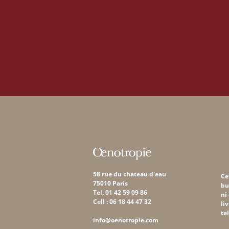
58 rue du chateau d'eau
Ce
75010 Paris
bu
Tel. 01 42 59 09 86
ni
Cell : 06 18 44 47 32
li
te
info@oenotropie.com