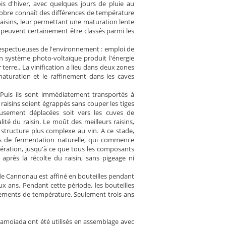
s d'hiver, avec quelques jours de pluie au
ctobre connaît des différences de température
s raisins, leur permettant une maturation lente
i peuvent certainement être classés parmi les
respectueuses de l'environnement : emploi de
Un système photo-voltaïque produit l'énergie
terre.. La vinification a lieu dans deux zones
maturation et le raffinement dans les caves
i. Puis ils sont immédiatement transportés à
 raisins soient égrappés sans couper les tiges
eusement déplacées soit vers les cuves de
té du raisin. Le moût des meilleurs raisins,
structure plus complexe au vin. A ce stade,
s de fermentation naturelle, qui commence
cération, jusqu'à ce que tous les composants
après la récolte du raisin, sans pigeage ni
 de Cannonau est affiné en bouteilles pendant
x ans. Pendant cette période, les bouteilles
gements de température. Seulement trois ans
Mamoiada ont été utilisés en assemblage avec