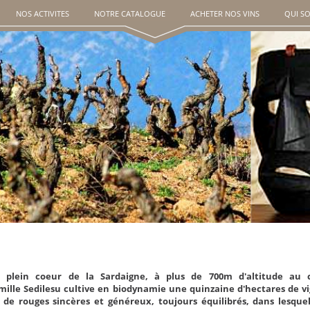
NOS ACTIVITES
NOTRE CATALOGUE
ACHETER NOS VINS
QUI S
 plein coeur de la Sardaigne, à plus de 700m d'altitude au 
mille Sedilesu cultive en biodynamie une quinzaine d'hectares de v
i de rouges sincères et généreux, toujours équilibrés, dans lesque