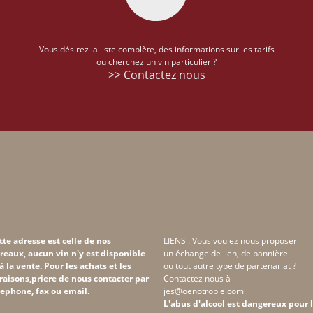
Vous désirez la liste complète, des informations sur les tarifs
ou cherchez un vin particulier ?
>> Contactez nous
tte adresse est celle de nos
LIENS : Vous voulez nous proposer
reaux, aucun vin n'y est disponible
un échange de lien, de bannière
 à la vente. Pour les achats et les
ou tout autre type de partenariat ?
vraisons,priere de nous contacter par
Contactez nous à
lephone, fax ou email.
jes@oenotropie.com
L'abus d'alcool est dangereux pour 