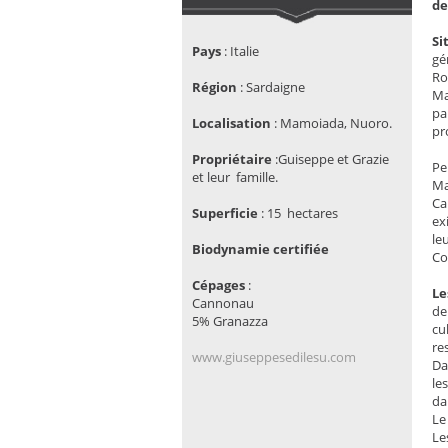
de
Si
Pays
:
Italie
gé
Ro
Région
:
Sardaigne
Ma
pa
Localisation
: Mamoiada, Nuoro.
pr
Propriétaire
:Guiseppe et Grazie
Pe
et leur famille.
Ma
Ca
Superficie
:
15 hectares
ex
le
Biodynamie certifiée
Co
Cépages
:
Le
Cannonau
de
5% Granazza
cu
re
www.giuseppesedilesu.com
Da
le
da
Le
Le