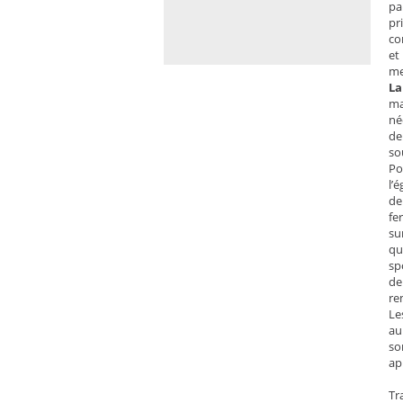
pa
pr
co
et
me
La
ma
né
de
so
Po
l’
de
fe
su
qu
sp
de
re
Le
au
so
ap
Tr