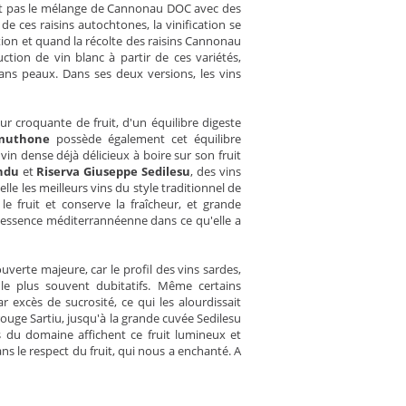
met pas le mélange de Cannonau DOC avec des
 de ces raisins autochtones, la vinification se
tion et quand la récolte des raisins Cannonau
ction de vin blanc à partir de ces variétés,
sans peaux. Dans ses deux versions, les vins
eur croquante de fruit, d'un équilibre digeste
muthone
possède également cet équilibre
 vin dense déjà délicieux à boire sur son fruit
ndu
et
Riserva Giuseppe Sedilesu
, des vins
le les meilleurs vins du style traditionnel de
e fruit et conserve la fraîcheur, et grande
'essence méditerrannéenne dans ce qu'elle a
erte majeure, car le profil des vins sardes,
 le plus souvent dubitatifs. Même certains
 excès de sucrosité, ce qui les alourdissait
rouge Sartiu, jusqu'à la grande cuvée Sedilesu
s du domaine affichent ce fruit lumineux et
ans le respect du fruit, qui nous a enchanté. A