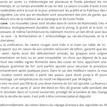
uvres en azote. La météorologie est pluvieuse et froide pendant les moi
intemps, et un temps ensoleillé et sec en été. La saison cruciale d'août à o
nsidérables entre la nuit et le jour, préservant les acidité et la fraîcheur de
 régulière. Les vins qui en résultent sont assurément des vins de garde, qu
illeurs vins de la tradition de la Sardaigne et de toute l'Italie.
 cave
: Les nouvelles caves sont situées dans le centre de Mamoiada, très 
tériaux écologiquement durables tels que le ytong, le granit et le bois. 
cessaire, et même l'architecture du bâtiment montre un lien étroit avec leur 
 la cave : la fermentation et l´embouteillage au rez-de-chaussée, et la 
uterraines.
u la vinification, les raisins rouges sont triés à la main sur table de tr
égrappoir qui, en raison de son cylindre recouvert de téflon, garantit que les
 raisin. Après avoir été délicatement pressés, les grappes sont soign
rmentation en bois ou en acier inoxydable, un choix qui dépend de la quali
rtout des vieilles vignes fermente dans des cuves en bois, apportant une 
elques grammes de So² sont parfois ajoutés pour sécuriser le processu
ontanément après quelques jours. Dans le cas des meilleurs raisins, la ma
 couleur soient extraits à partir des peaux, peut durer jusqu'à 45 jours 
montage. Les températures du moût ne dépassent pas 34 degrés.
s vins ne sont pas filtrés et une dose minime de So² est ajoutée. La Riserva
 moins un an après d´avoir été élevé en fûts de grande taille pendant deu
nt stockées dans un tunnel souterrain, protégé de la lumière et des chan
rès la récolte de raisin, il est prêt à être commercialisé et dégusté.
aditionnellement, les raisins blancs du cépage Granazza des vignobles du 