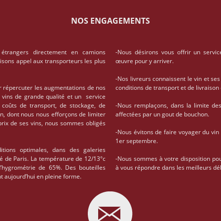
NOS ENGAGEMENTS
 étrangers directement en camions
-Nous désirons vous offrir un servic
aisons appel aux transporteurs les plus
œuvre pour y arriver.
-Nos livreurs connaissent le vin et ses
r répercuter les augmentations de nos
conditions de transport et de livrais
 vins de grande qualité et un service
coûts de transport, de stockage, de
-Nous remplaçons, dans la limite des 
on, dont nous nous efforçons de limiter
affectées par un gout de bouchon.
 prix de ses vins, nous sommes obligés
-Nous évitons de faire voyager du vin
1er septembre.
tions optimales, dans des galeries
té de Paris. La température de 12/13°c
-Nous sommes à votre disposition po
d’hygrométrie de 65%. Des bouteilles
à vous répondre dans les meilleurs dél
t aujourd’hui en pleine forme.