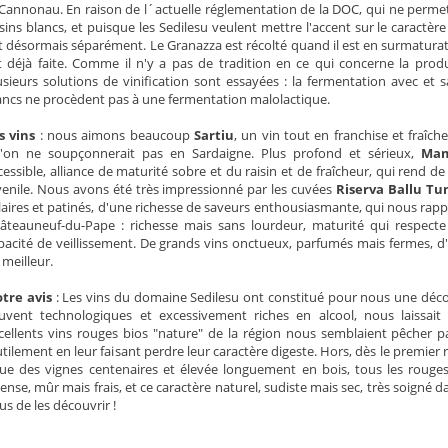
 Cannonau. En raison de l´actuelle réglementation de la DOC, qui ne per
isins blancs, et puisque les Sedilesu veulent mettre l'accent sur le caractère
it désormais séparément. Le Granazza est récolté quand il est en surmatura
t déjà faite. Comme il n'y a pas de tradition en ce qui concerne la produ
usieurs solutions de vinification sont essayées : la fermentation avec et 
ancs ne procèdent pas à une fermentation malolactique.
s vins
: nous aimons beaucoup
Sartiu
, un vin tout en franchise et fraîch
'on ne soupçonnerait pas en Sardaigne. Plus profond et sérieux,
Ma
cessible, alliance de maturité sobre et du raisin et de fraîcheur, qui rend de
venile. Nous avons été très impressionné par les cuvées
Riserva Ballu Tu
laires et patinés, d'une richesse de saveurs enthousiasmante, qui nous rappel
âteauneuf-du-Pape : richesse mais sans lourdeur, maturité qui respecte l
pacité de veillissement. De grands vins onctueux, parfumés mais fermes, d
 meilleur.
tre avis
: Les vins du domaine Sedilesu ont constitué pour nous une découv
uvent technologiques et excessivement riches en alcool, nous laissait
cellents vins rouges bios "nature" de la région nous semblaient pêcher par
utilement en leur faisant perdre leur caractère digeste. Hors, dès le premier 
sue des vignes centenaires et élevée longuement en bois, tous les rouge
tense, mûr mais frais, et ce caractère naturel, sudiste mais sec, très soigné d
us de les découvrir !