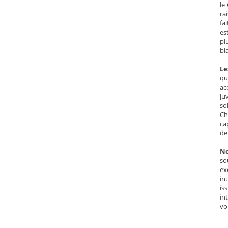
le
ra
fa
es
pl
bl
Le
qu
ac
ju
so
Ch
ca
de
No
so
ex
in
is
in
vo