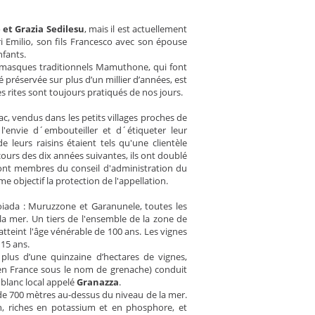
 et Grazia Sedilesu
, mais il est actuellement
ari Emilio, son fils Francesco avec son épouse
nfants.
s masques traditionnels Mamuthone, qui font
é préservée sur plus d’un millier d’années, est
 rites sont toujours pratiqués de nos jours.
ac, vendus dans les petits villages proches de
l'envie d´embouteiller et d´étiqueter leur
leurs raisins étaient tels qu'une clientèle
 cours des dix années suivantes, ils ont doublé
sont membres du conseil d'administration du
 objectif la protection de l'appellation.
oiada : Muruzzone et Garanunele, toutes les
a mer. Un tiers de l'ensemble de la zone de
atteint l'âge vénérable de 100 ans. Les vignes
 15 ans.
plus d’une quinzaine d’hectares de vignes,
n France sous le nom de grenache) conduit
 blanc local appelé
Granazza
.
 de 700 mètres au-dessus du niveau de la mer.
n, riches en potassium et en phosphore, et