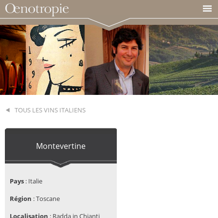
TOUS LES VINS ITALIENS
Montevertine
Pays
:
Italie
Région
:
Toscane
Localisation
:
Radda in Chianti