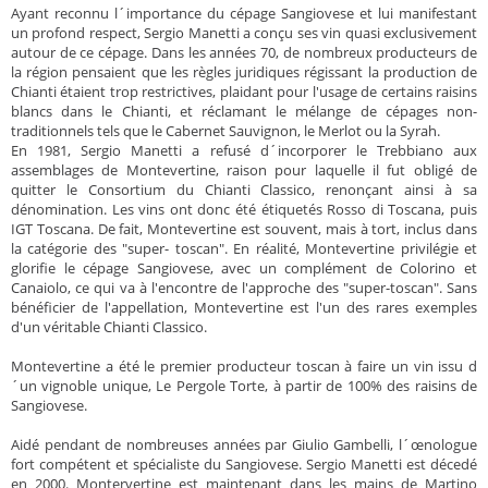
Ayant reconnu l´importance du cépage Sangiovese et lui manifestant
un profond respect, Sergio Manetti a conçu ses vin quasi exclusivement
autour de ce cépage. Dans les années 70, de nombreux producteurs de
la région pensaient que les règles juridiques régissant la production de
Chianti étaient trop restrictives, plaidant pour l'usage de certains raisins
blancs dans le Chianti, et réclamant le mélange de cépages non-
traditionnels tels que le Cabernet Sauvignon, le Merlot ou la Syrah.
En 1981, Sergio Manetti a refusé d´incorporer le Trebbiano aux
assemblages de Montevertine, raison pour laquelle il fut obligé de
quitter le Consortium du Chianti Classico, renonçant ainsi à sa
dénomination. Les vins ont donc été étiquetés Rosso di Toscana, puis
IGT Toscana. De fait, Montevertine est souvent, mais à tort, inclus dans
la catégorie des "super- toscan". En réalité, Montevertine privilégie et
glorifie le cépage Sangiovese, avec un complément de Colorino et
Canaiolo, ce qui va à l'encontre de l'approche des "super-toscan". Sans
bénéficier de l'appellation, Montevertine est l'un des rares exemples
d'un véritable Chianti Classico.
Montevertine a été le premier producteur toscan à faire un vin issu d
´un vignoble unique, Le Pergole Torte, à partir de 100% des raisins de
Sangiovese.
Aidé pendant de nombreuses années par Giulio Gambelli, l´œnologue
fort compétent et spécialiste du Sangiovese. Sergio Manetti est décedé
en 2000. Montervertine est maintenant dans les mains de Martino