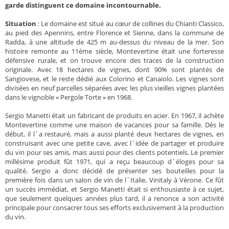
garde distinguent ce domaine incontournable.
Situation
: Le domaine est situé au cœur de collines du Chianti Classico,
au pied des Apennins, entre Florence et Sienne, dans la commune de
Radda, à une altitude de 425 m au-dessus du niveau de la mer. Son
histoire remonte au 11ème siècle, Montevertine était une forteresse
défensive rurale, et on trouve encore des traces de la construction
originale. Avec 18 hectares de vignes, dont 90% sont plantés de
Sangiovese, et le reste dédié aux Colorino et Canaiolo. Les vignes sont
divisées en neuf parcelles séparées avec les plus vieilles vignes plantées
dans le vignoble « Pergole Torte » en 1968.
Sergio Manetti était un fabricant de produits en acier. En 1967, il achète
Montevertine comme une maison de vacances pour sa famille. Dès le
début, il l´a restauré, mais a aussi planté deux hectares de vignes, en
construisant avec une petite cave, avec l´idée de partager et produire
du vin pour ses amis, mais aussi pour des clients potentiels. Le premier
millésime produit fût 1971, qui a reçu beaucoup d´éloges pour sa
qualité. Sergio a donc décidé de présenter ses bouteilles pour la
première fois dans un salon de vin de l´Italie, Vinitaly à Vérone. Ce fût
un succès immédiat, et Sergio Manetti était si enthousiaste à ce sujet,
que seulement quelques années plus tard, il a renonce a son activité
principale pour consacrer tous ses efforts exclusivement à la production
du vin.