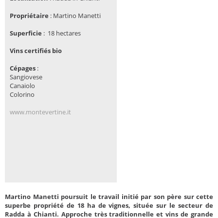
Propriétaire
:
Martino Manetti
Superficie
:
18 hectares
Vins certifiés bio
Cépages
:
Sangiovese
Canaiolo
Colorino
www.montevertine.it
Martino Manetti poursuit le travail initié par son père sur cette
superbe propriété de 18 ha de vignes, située sur le secteur de
Radda à Chianti. Approche très traditionnelle et vins de grande