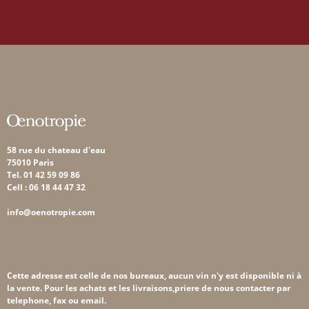
58 rue du chateau d'eau
75010 Paris
Tel. 01 42 59 09 86
Cell : 06 18 44 47 32
info@oenotropie.com
Cette adresse est celle de nos bureaux, aucun vin n'y est disponible ni à
la vente. Pour les achats et les livraisons,priere de nous contacter par
telephone, fax ou email.