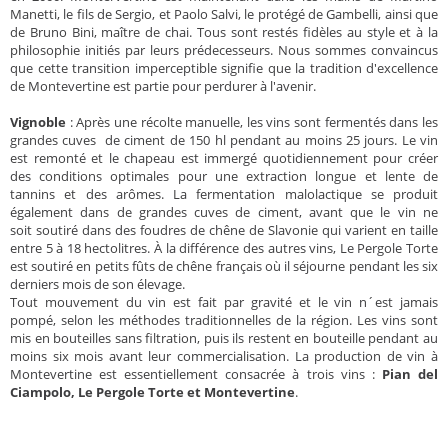
Manetti, le fils de Sergio, et Paolo Salvi, le protégé de Gambelli, ainsi que
de Bruno Bini, maître de chai. Tous sont restés fidèles au style et à la
philosophie initiés par leurs prédecesseurs. Nous sommes convaincus
que cette transition imperceptible signifie que la tradition d'excellence
de Montevertine est partie pour perdurer à l'avenir.
Vignoble
: Après une récolte manuelle, les vins sont fermentés dans les
grandes cuves de ciment de 150 hl pendant au moins 25 jours. Le vin
est remonté et le chapeau est immergé quotidiennement pour créer
des conditions optimales pour une extraction longue et lente de
tannins et des arômes. La fermentation malolactique se produit
également dans de grandes cuves de ciment, avant que le vin ne
soit soutiré dans des foudres de chêne de Slavonie qui varient en taille
entre 5 à 18 hectolitres. À la différence des autres vins, Le Pergole Torte
est soutiré en petits fûts de chêne français où il séjourne pendant les six
derniers mois de son élevage.
Tout mouvement du vin est fait par gravité et le vin n´est jamais
pompé, selon les méthodes traditionnelles de la région. Les vins sont
mis en bouteilles sans filtration, puis ils restent en bouteille pendant au
moins six mois avant leur commercialisation. La production de vin à
Montevertine est essentiellement consacrée à trois vins :
Pian del
Ciampolo, Le Pergole Torte et Montevertine
.