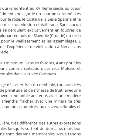
 qui remontent au XVIIIème siècle, au coeur
s bâtiments ont gardé un charme suranné. Les
our le rosé, le Coste della Sesia Spanna et le
on des crus Molsino et Valferana. Sans aucun
es se déroulent exclusivement en foudres de
a plupart en bois de Slavonie (Croatie) ou de la
our le vieillissement et les assemblages. L
ns d'expérience de vinification à Nervi, sans
iècle.
e au minimum 3 ans en foudres, 4 ans pour les
vant commercialisation. Les crus Molsino et
semblés dans la cuvée Gattinara.
age délicat et frais du nebbiolo, toujours très
e plénitude et de richesse de fruit, avec une
vent une noble austérité, avec une matière
(menthe fraîche), avec une minéralité très
, aux tanins poudrés, aux saveurs florales et
lière, très différente des autres expressions
bles lorsqu'ils sortent du domaine, mais leur
aine sont des vins mémorables. Nous tenons