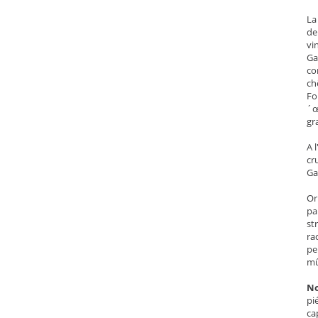
La
de
vi
Ga
co
ch
Fo
´œ
gr
A 
cr
Ga
Or
pa
st
ra
pe
mû
No
pi
ca