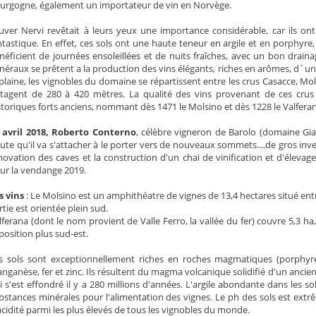
urgogne, également un importateur de vin en Norvège.
uver Nervi revêtait à leurs yeux une importance considérable, car ils ont
ntastique. En effet, ces sols ont une haute teneur en argile et en porphyr
néficient de journées ensoleillées et de nuits fraîches, avec un bon draina
néraux se prêtent a la production des vins élégants, riches en arômes, d´une
 plaine, les vignobles du domaine se répartissent entre les crus Casacce, Mol
étagent de 280 à 420 mètres. La qualité des vins provenant de ces cr
storiques forts anciens, nommant dès 1471 le Molsino et dès 1228 le Valferan
avril 2018, Roberto Conterno
, célèbre vigneron de Barolo (domaine G
ute qu'il va s'attacher à le porter vers de nouveaux sommets....de gros in
novation des caves et la construction d'un chai de vinification et d'élevag
ur la vendange 2019.
s vins
: Le Molsino est un amphithéatre de vignes de 13,4 hectares situé entr
rtie est orientée plein sud.
lferana (dont le nom provient de Valle Ferro, la vallée du fer) couvre 5,3 ha
position plus sud-est.
s sols sont exceptionnellement riches en roches magmatiques (porphyr
nganèse, fer et zinc. Ils résultent du magma volcanique solidifié d'un ancien 
i s'est effondré il y a 280 millions d'années. L'argile abondante dans les
bstances minérales pour l'alimentation des vignes. Le ph des sols est extr
acidité parmi les plus élevés de tous les vignobles du monde.