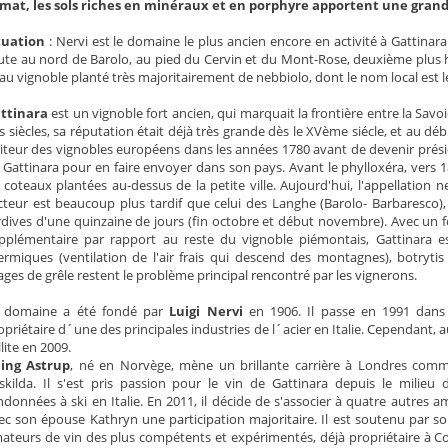
imat, les sols riches en minéraux et en porphyre apportent une grande
tuation
: Nervi est le domaine le plus ancien encore en activité à Gattina
ute au nord de Barolo, au pied du Cervin et du Mont-Rose, deuxième plus
au vignoble planté très majoritairement de nebbiolo, dont le nom local est 
ttinara
est un vignoble fort ancien, qui marquait la frontière entre la Sav
s siècles, sa réputation était déjà très grande dès le XVème siécle, et au d
siteur des vignobles européens dans les années 1780 avant de devenir prési
 Gattinara pour en faire envoyer dans son pays. Avant le phylloxéra, vers 18
 coteaux plantées au-dessus de la petite ville. Aujourd'hui, l'appellation 
cteur est beaucoup plus tardif que celui des Langhe (Barolo- Barbaresco
rdives d'une quinzaine de jours (fin octobre et début novembre). Avec un 
pplémentaire par rapport au reste du vignoble piémontais, Gattinara e
ermiques (ventilation de l'air frais qui descend des montagnes), botryt
ages de grêle restent le problème principal rencontré par les vignerons.
 domaine a été fondé par
Luigi Nervi
en 1906. Il passe en 1991 dans l
opriétaire d´une des principales industries de l´acier en Italie. Cependant, au
llite en 2009.
ling Astrup
, né en Norvège, mène un brillante carrière à Londres comme
skilda. Il s'est pris passion pour le vin de Gattinara depuis le milieu
ndonnées à ski en Italie. En 2011, il décide de s'associer à quatre autres 
ec son épouse Kathryn une participation majoritaire. Il est soutenu par 
ateurs de vin des plus compétents et expérimentés, déjà propriétaire à Co