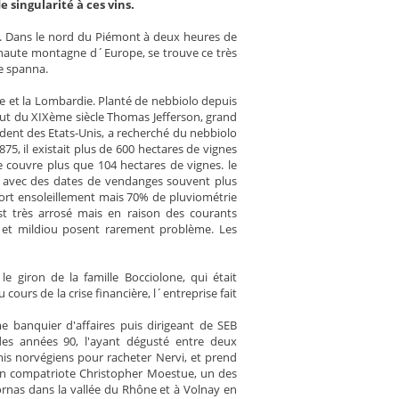
 singularité à ces vins.
ra. Dans le nord du Piémont à deux heures de
 haute montagne d´Europe, se trouve ce très
le spanna.
oie et la Lombardie. Planté de nebbiolo depuis
ébut du XIXème siècle Thomas Jefferson, grand
dent des Etats-Unis, a recherché du nebbiolo
75, il existait plus de 600 hectares de vignes
ne couvre plus que 104 hectares de vignes. le
), avec des dates de vendanges souvent plus
fort ensoleillement mais 70% de pluviométrie
st très arrosé mais en raison des courants
is et mildiou posent rarement problème. Les
e giron de la famille Bocciolone, qui était
 cours de la crise financière, l´entreprise fait
 banquier d'affaires puis dirigeant de SEB
 des années 90, l'ayant dégusté entre deux
amis norvégiens pour racheter Nervi, et prend
son compatriote Christopher Moestue, un des
rnas dans la vallée du Rhône et à Volnay en