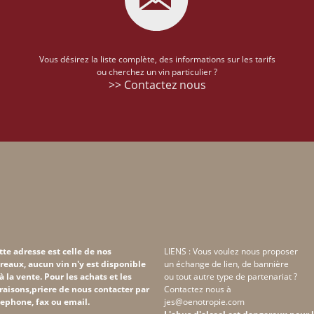
Vous désirez la liste complète, des informations sur les tarifs
ou cherchez un vin particulier ?
>> Contactez nous
tte adresse est celle de nos
LIENS : Vous voulez nous proposer
reaux, aucun vin n'y est disponible
un échange de lien, de bannière
 à la vente. Pour les achats et les
ou tout autre type de partenariat ?
vraisons,priere de nous contacter par
Contactez nous à
lephone, fax ou email.
jes@oenotropie.com