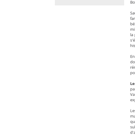
Bo
Sa
fa
bé
mi
la
s'
hi
En
do
ré
po
Le
pa
Va
ex
Le
ma
qu
su
d'