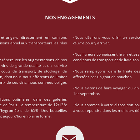
NOS ENGAGEMENTS
 étrangers directement en camions
-Nous désirons vous offrir un servic
aisons appel aux transporteurs les plus
œuvre pour y arriver.
-Nos livreurs connaissent le vin et ses
r répercuter les augmentations de nos
conditions de transport et de livrais
 vins de grande qualité et un service
coûts de transport, de stockage, de
-Nous remplaçons, dans la limite des 
on, dont nous nous efforçons de limiter
affectées par un gout de bouchon.
 prix de ses vins, nous sommes obligés
-Nous évitons de faire voyager du vin
1er septembre.
tions optimales, dans des galeries
té de Paris. La température de 12/13°c
-Nous sommes à votre disposition po
d’hygrométrie de 65%. Des bouteilles
à vous répondre dans les meilleurs dél
t aujourd’hui en pleine forme.