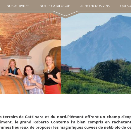
NOS ACTIVITES
NOTRE CATALOGUE
ACHETER NOS VINS
QUI S
s terroirs de Gattinara et du nord-Piémont offrent un champ d'e
émont, le grand Roberto Conterno l'a bien compris en racheta
mmes heureux de proposer les magnifiques cuvées de nebbiolo de cett