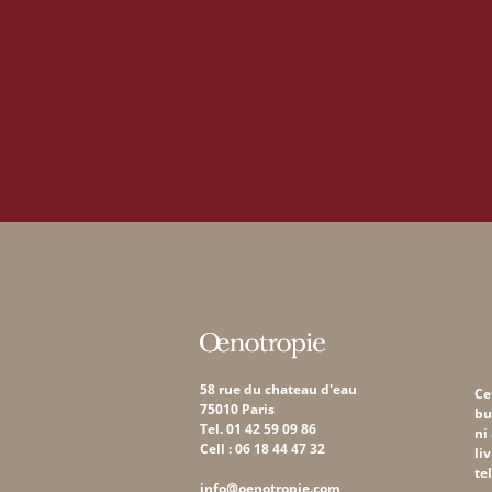
58 rue du chateau d'eau
Ce
75010 Paris
bu
Tel. 01 42 59 09 86
ni
Cell : 06 18 44 47 32
li
te
info@oenotropie.com