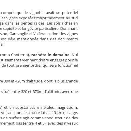
 compris que le vignoble avait un potentiel
e, les vignes exposées majoritairement au sud
ge dans les pentes raides. Les sols riches en
 sapidité et longévité particulière. Dominant
sino, Garavoglie et Valferana, dont les vignes
us est déjà mentionnée dans des documents
a !
iacomo Conterno),
rachète le domaine
. Nul
vestissements viennent d'être engagés pour la
e de tout premier ordre, qui sera fonctionnel
e 300 et 420m d'altitude, dont la plus grande
, situé entre 320 et 370m d'altitude, avec une
e) et en substances minérales, magnésium,
volcan, dont le cratère faisait 13 km de large,
 sols de surface agit comme conducteur de des
êmement bas (entre 4 et 5), avec des niveaux