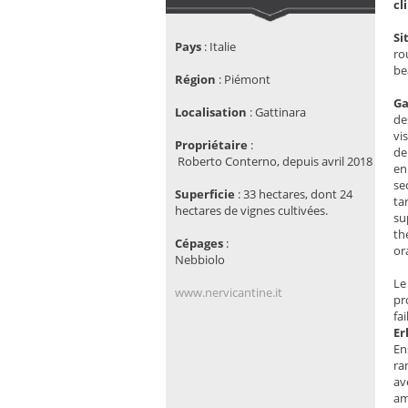
cl
Si
Pays
:
Italie
ro
be
Région
:
Piémont
Ga
Localisation
: Gattinara
de
vi
Propriétaire
:
de
 Roberto Conterno, depuis avril 2018
en
se
Superficie
:
33 hectares, dont 24
ta
hectares de vignes cultivées.
su
th
Cépages
:
or
Nebbiolo
Le
www.nervicantine.it
pr
fai
Er
En
ra
av
am