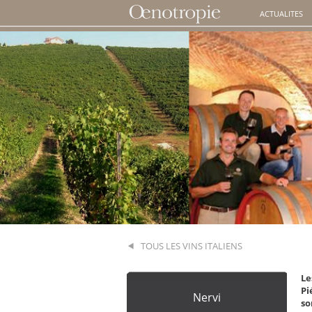
ACTUALITES
TOUS LES VINS ITALIENS
Le
Pi
Nervi
so