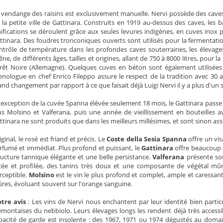
 vendange des raisins est exclusivement manuelle. Nervi possède des caves
 la petite ville de Gattinara. Construits en 1919 au-dessus des caves, le
nifications se déroulent grâce aux seules levures indigènes, en cuves inox p
ttinara. Des foudres tronconiques ouverts sont utilisés pour la fermentati
ntrôle de température dans les profondes caves souterraines, les élevag
êne, de différents âges, tailles et origines, allant de 750 à 8000 litres, pour l
rêt Noire (Allemagne). Quelques cuves en béton sont également utilisées p
nologue en chef Enrico Fileppo assure le respect de la tradition avec 30 a
and changement par rapport à ce que faisait déjà Luigi Nervi il y a plus d'un s
l'exception de la cuvée Spanna élévée seulement 18 mois, le Gattinara pass
us Molsino et Valferana, puis une année de vieillissement en bouteilles a
ttinara ne sont produits que dans les meilleurs millésimes, et sont sinon as
iginal, le rosé est friand et précis. Le
Coste della Sesia Spanna
offre un vis
rfumé et immédiat. Plus profond et puissant, le
Gattinara
offre beaucoup d
ructure tannique élégante et une belle persistance.
Valferana
présente sou
cée et profilée, des tanins très doux et une composante de végétal mûr 
rceptible.
Molsino
est le vin le plus profond et complet, ample et caressant
res, évoluant souvent sur l'orange sanguine.
tre avis
: Les vins de Nervi nous enchantent par leur identité bien particu
émontaises du nebbiolo. Leurs élevages longs les rendent déjà très accessi
pacité de garde est insolente : des 1967, 1971 ou 1974 dégustés au dom