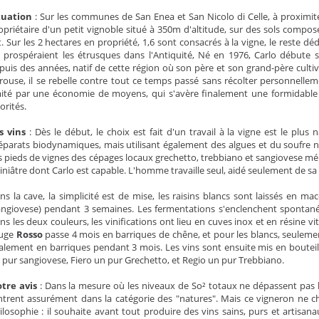
tuation
: Sur les communes de San Enea et San Nicolo di Celle, à proximité
opriétaire d'un petit vignoble situé à 350m d'altitude, sur des sols compos
t. Sur les 2 hectares en propriété, 1,6 sont consacrés à la vigne, le reste dé
 prospéraient les étrusques dans l'Antiquité, Né en 1976, Carlo débute 
puis des années, natif de cette région où son père et son grand-père cultiv
rouse, il se rebelle contre tout ce temps passé sans récolter personnellemen
mité par une économie de moyens, qui s'avère finalement une formidable ch
orités.
s vins
: Dès le début, le choix est fait d'un travail à la vigne est le plus 
éparats biodynamiques, mais utilisant également des algues et du soufre na
s pieds de vignes des cépages locaux grechetto, trebbiano et sangiovese méri
iniâtre dont Carlo est capable. L'homme travaille seul, aidé seulement de 
ns la cave, la simplicité est de mise, les raisins blancs sont laissés en mac
angiovese) pendant 3 semaines. Les fermentations s'enclenchent sponta
ns les deux couleurs, les vinifications ont lieu en cuves inox et en résine vi
uge
Rosso
passe 4 mois en barriques de chêne, et pour les blancs, seuleme
alement en barriques pendant 3 mois. Les vins sont ensuite mis en bouteille 
 pur sangiovese, Fiero un pur Grechetto, et Regio un pur Trebbiano.
tre avis
: Dans la mesure où les niveaux de So² totaux ne dépassent pas le
ntrent assurément dans la catégorie des "natures". Mais ce vigneron ne c
ilosophie : il souhaite avant tout produire des vins sains, purs et artisanaux