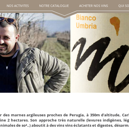
NOS ACTIVITES
NOTRE CATALOGUE
ACHETER NOS VINS
QUI S
r des marnes argileuses proches de Perugia, à 350m d'altitude, Car
ine 2 hectares. Son approche très naturelle (levures indigènes, lé
nimales de so²..) aboutit à des vins vins éclatants et digestes, désar