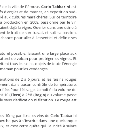
 de la ville de Pérouse,
Carlo Tabbarini
est
és d'argiles et de marnes, en exposition sud-
dié aux cultures maraîchères. Sur ce territoire
sa production en 2008, passionné par le vin
aient déjà la vigne. Ouvrier dans une usine à
t le fruit de son travail, et suit sa passion,
ance pour aller à l'essentiel et définir ses
naturel possible, laissant une large place aux
turel de volcan pour protéger les vignes. Et
tent tous les soins, objets de toute l'énergie
sa maman pour les vendanges !
érations de 2 à 6 jours, et les raisins rouges
nément dans aucun contrôle de température.
trifiée. Pour l'élevage, la moitié du volume du
nt 10 (
Fiero)
à 25% (
Regio
) du volume passe
sans clarification ni filtration. Le rouge est
s 10mg par litre, les vins de Carlo Tabbarini
herche pas à s'inscrire dans une quelconque
, et c'est cette quête qui l'a incité à suivre