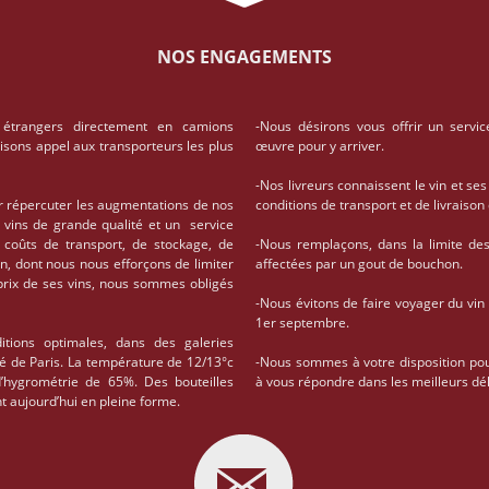
NOS ENGAGEMENTS
 étrangers directement en camions
-Nous désirons vous offrir un servic
aisons appel aux transporteurs les plus
œuvre pour y arriver.
-Nos livreurs connaissent le vin et ses
r répercuter les augmentations de nos
conditions de transport et de livrais
 vins de grande qualité et un service
coûts de transport, de stockage, de
-Nous remplaçons, dans la limite des 
on, dont nous nous efforçons de limiter
affectées par un gout de bouchon.
 prix de ses vins, nous sommes obligés
-Nous évitons de faire voyager du vin
1er septembre.
tions optimales, dans des galeries
té de Paris. La température de 12/13°c
-Nous sommes à votre disposition po
d’hygrométrie de 65%. Des bouteilles
à vous répondre dans les meilleurs dél
t aujourd’hui en pleine forme.