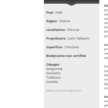
Si
pr
Pays
:
Italie
es
où
Région
:
Ombrie
de
Pé
Localisation
: Pérouse
li
pri
Propriétaire
:
Carlo Tabbarini
Le
Superficie
:
3 hectares
pr
ce
Biodynamie non certifiée
op
Cépages
:
Da
Sangiovese
(s
Grechetto
Da
Trebbiano
ro
Verdello
ég
un
www.cantinamargo.com
No
re
ph