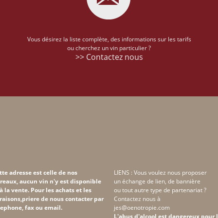
Vous désirez la liste complète, des informations sur les tarifs
ou cherchez un vin particulier ?
>> Contactez nous
tte adresse est celle de nos
LIENS : Vous voulez nous proposer
reaux, aucun vin n'y est disponible
un échange de lien, de bannière
 à la vente. Pour les achats et les
ou tout autre type de partenariat ?
vraisons,priere de nous contacter par
Contactez nous à
lephone, fax ou email.
jes@oenotropie.com
L'abus d'alcool est dangereux pour 