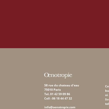
58 rue du chateau d'eau
Ce
75010 Paris
bu
Tel. 01 42 59 09 86
ni
Cell : 06 18 44 47 32
li
te
info@oenotropie.com