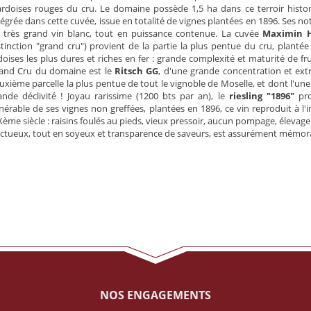
ardoises rouges du cru. Le domaine possède 1,5 ha dans ce terroir histo
tégrée dans cette cuvée, issue en totalité de vignes plantées en 1896. Ses no
 très grand vin blanc, tout en puissance contenue. La cuvée
Maximin H
stinction "grand cru") provient de la partie la plus pentue du cru, planté
doises les plus dures et riches en fer : grande complexité et maturité de fr
and Cru du domaine est le
Ritsch GG
, d'une grande concentration et extra
uxième parcelle la plus pentue de tout le vignoble de Moselle, et dont l'u
ande déclivité ! Joyau rarissime (1200 bts par an), le
riesling "1896"
pro
nérable de ses vignes non greffées, plantées en 1896, ce vin reproduit à l'i
Xème siècle : raisins foulés au pieds, vieux pressoir, aucun pompage, élevage
ctueux, tout en soyeux et transparence de saveurs, est assurément mémor
NOS ENGAGEMENTS