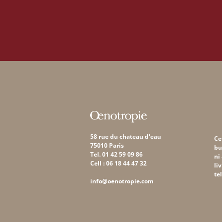
58 rue du chateau d'eau
Ce
75010 Paris
bu
Tel. 01 42 59 09 86
ni
Cell : 06 18 44 47 32
li
te
info@oenotropie.com