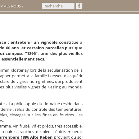
OMMES NOUS ?
rce : entretenir un vignoble constitué à
e 60 ans, et certains parcelles plus que
i compose "1896", une des plus vieilles
, essentiellement secs.
min Klosterlay lors de la sécularisation de la
agner permet à la famille Loewen d'acquérir
ctare de vignes non-greffées, qui produisent
s plus vieilles vignes de riesling au monde,
entes. La philosophie du domaine réside dans
moderne : refus du contrôle des températures,
les, élévages sur lies fines en foudres. Les
es.
mme, vin fruité, vif et précis, très accessible.
enaires franches de pied : épicé, minéral,
rrenberg 1896 Alte Reben
provient du sol