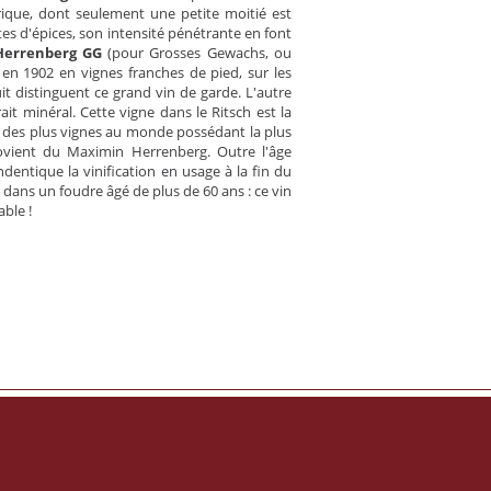
rique, dont seulement une petite moitié est
tes d'épices, son intensité pénétrante en font
errenberg GG
(pour Grosses Gewachs, ou
e en 1902 en vignes franches de pied, sur les
uit distinguent ce grand vin de garde. L'autre
it minéral. Cette vigne dans le Ritsch est la
ne des plus vignes au monde possédant la plus
vient du Maximin Herrenberg. Outre l'âge
ndentique la vinification en usage à la fin du
 dans un foudre âgé de plus de 60 ans : ce vin
able !