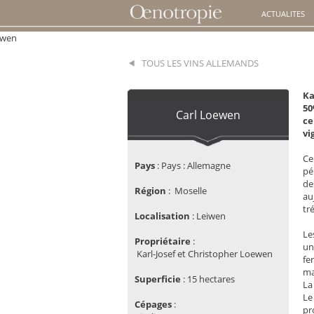
ACTUALITES
TOUS LES VINS ALLEMANDS
Ka
50
Carl Loewen
ce
vi
Ce
Pays
:
Pays : Allemagne
pé
de
Région
:
Moselle
au
tr
Localisation
:
 Leiwen
Le
Propriétaire
:
un
 Karl-Josef et Christopher Loewen
fe
ma
Superficie
:
 15
hectares
La
L
Cépages
:
pr