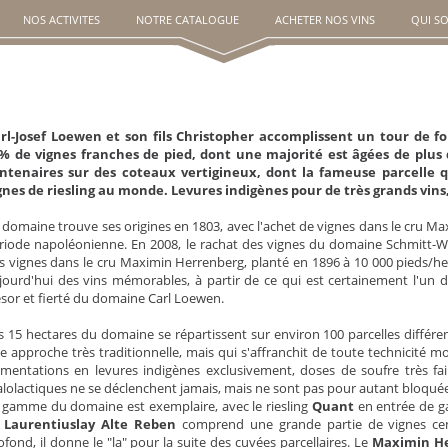
NOS ACTIVITES
NOTRE CATALOGUE
ACHETER NOS VINS
QUI S
rl-Josef Loewen et son fils Christopher accomplissent un tour de fo
% de vignes franches de pied, dont une majorité est âgées de plus d
ntenaires sur des coteaux vertigineux, dont la fameuse parcelle qu
gnes de riesling au monde. Levures indigènes pour de très grands vins
 domaine trouve ses origines en 1803, avec l'achet de vignes dans le cru Maxi
riode napoléonienne. En 2008, le rachat des vignes du domaine Schmitt-W
s vignes dans le cru Maximin Herrenberg, planté en 1896 à 10 000 pieds/he
jourd'hui des vins mémorables, à partir de ce qui est certainement l'un de
ésor et fierté du domaine Carl Loewen.
s 15 hectares du domaine se répartissent sur environ 100 parcelles différ
e approche très traditionnelle, mais qui s'affranchit de toute technicité 
rmentations en levures indigènes exclusivement, doses de soufre très faib
lolactiques ne se déclenchent jamais, mais ne sont pas pour autant bloqué
 gamme du domaine est exemplaire, avec le riesling
Quant
en entrée de ga
e
Laurentiuslay Alte Reben
comprend une grande partie de vignes cent
ofond, il donne le "la" pour la suite des cuvées parcellaires. Le
Maximin He