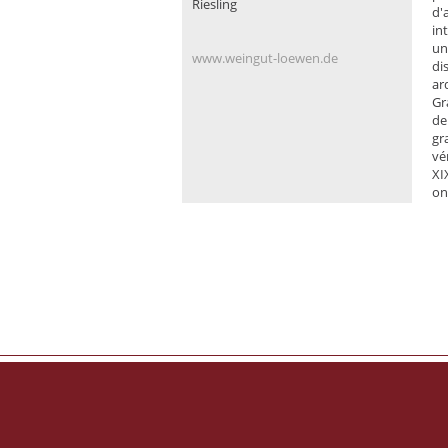
Riesling
d'
in
un
www.
weingut-loewen.de
di
ar
Gr
de
gr
vé
XI
on