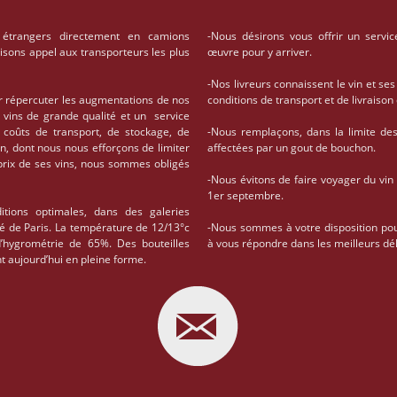
 étrangers directement en camions
-Nous désirons vous offrir un servic
aisons appel aux transporteurs les plus
œuvre pour y arriver.
-Nos livreurs connaissent le vin et ses
r répercuter les augmentations de nos
conditions de transport et de livrais
 vins de grande qualité et un service
coûts de transport, de stockage, de
-Nous remplaçons, dans la limite des 
on, dont nous nous efforçons de limiter
affectées par un gout de bouchon.
 prix de ses vins, nous sommes obligés
-Nous évitons de faire voyager du vin
1er septembre.
tions optimales, dans des galeries
té de Paris. La température de 12/13°c
-Nous sommes à votre disposition po
d’hygrométrie de 65%. Des bouteilles
à vous répondre dans les meilleurs dél
t aujourd’hui en pleine forme.