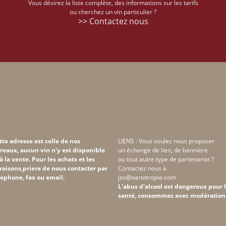
Vous désirez la liste complète, des informations sur les tarifs
ou cherchez un vin particulier ?
>> Contactez nous
tte adresse est celle de nos
LIENS : Vous voulez nous proposer
reaux, aucun vin n'y est disponible
un échange de lien, de bannière
 à la vente. Pour les achats et les
ou tout autre type de partenariat ?
vraisons,priere de nous contacter par
Contactez nous à
lephone, fax ou email.
jes@oenotropie.com
L'abus d'alcool est dangereux pour 
santé, consommez avec modération