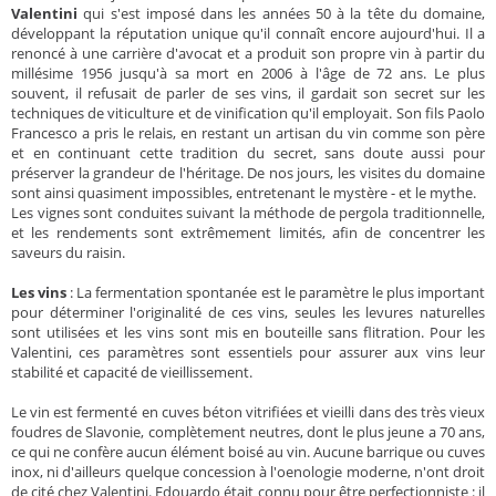
Valentini
qui s'est imposé dans les années 50 à la tête du domaine,
développant la réputation unique qu'il connaît encore aujourd'hui. Il a
renoncé à une carrière d'avocat et a produit son propre vin à partir du
millésime 1956 jusqu'à sa mort en 2006 à l'âge de 72 ans. Le plus
souvent, il refusait de parler de ses vins, il gardait son secret sur les
techniques de viticulture et de vinification qu'il employait. Son fils Paolo
Francesco a pris le relais, en restant un artisan du vin comme son père
et en continuant cette tradition du secret, sans doute aussi pour
préserver la grandeur de l'héritage. De nos jours, les visites du domaine
sont ainsi quasiment impossibles, entretenant le mystère - et le mythe.
Les vignes sont conduites suivant la méthode de pergola traditionnelle,
et les rendements sont extrêmement limités, afin de concentrer les
saveurs du raisin.
Les vins
: La fermentation spontanée est le paramètre le plus important
pour déterminer l'originalité de ces vins, seules les levures naturelles
sont utilisées et les vins sont mis en bouteille sans flitration. Pour les
Valentini, ces paramètres sont essentiels pour assurer aux vins leur
stabilité et capacité de vieillissement.
Le vin est fermenté en cuves béton vitrifiées et vieilli dans des très vieux
foudres de Slavonie, complètement neutres, dont le plus jeune a 70 ans,
ce qui ne confère aucun élément boisé au vin. Aucune barrique ou cuves
inox, ni d'ailleurs quelque concession à l'oenologie moderne, n'ont droit
de cité chez Valentini. Edouardo était connu pour être perfectionniste : il