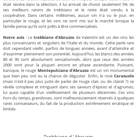
était sévère dans la sélection, il lui arrivait de choisir seulement 5% de
ses meilleurs raisins de trebbiano et le reste était vendu à la
coopérative. Dans certains millésimes, aucun vin n'a vu le jour, en
particulier le rouge, et les vins ne sont mis sur le marché lorsque la
famille pense qu'ils sont prêts à être commercialisés.
Notre avis
: Le
trebbiano d'Abruzzo
de Valentini est un des vins les
plus convaincants et singuliers de l'Italie et du monde. Cette perle rare
doit cependant vieillir, parfois de longues années, avant d'atteindre et
d'exprimer pleinement son potentiel. Aujourd'hui, les blancs des années
80 et 90 sont absolument sensationnels, alors que ceux des années
2000 sont pour la plupart encore en phase ascendante. Puissant,
baroque, le rouge
Montepulciano d'Abruzzo
est un vin monumental
que bien peu ont eu la chance de déguster. Enfin, le rosé
Cerasuolo
(mais n'est-il pas plus juste de parler de rouge clair, ou de clairet ?) se
révèle complexe et intriguant dans ses saveurs d'épices et d'agrumes,
lui aussi capable d'un vieillissement de plusieurs décennies. Ces vins
hors du temps, grandioses, sont malheureusement réservés à quelques
rares connaisseurs, du fait de la production extrêmement erratique et
limitée.