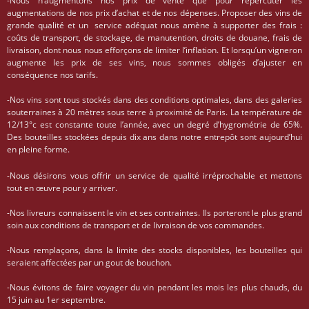
-Nous n’augmentons nos prix de vente que pour répercuter les
augmentations de nos prix d’achat et de nos dépenses. Proposer des vins de
grande qualité et un service adéquat nous amène à supporter des frais :
coûts de transport, de stockage, de manutention, droits de douane, frais de
livraison, dont nous nous efforçons de limiter l’inflation. Et lorsqu’un vigneron
augmente les prix de ses vins, nous sommes obligés d’ajuster en
conséquence nos tarifs.
-Nos vins sont tous stockés dans des conditions optimales, dans des galeries
souterraines à 20 mètres sous terre à proximité de Paris. La température de
12/13°c est constante toute l’année, avec un degré d’hygrométrie de 65%.
Des bouteilles stockées depuis dix ans dans notre entrepôt sont aujourd’hui
en pleine forme.
-Nous désirons vous offrir un service de qualité irréprochable et mettons
tout en œuvre pour y arriver.
-Nos livreurs connaissent le vin et ses contraintes. Ils porteront le plus grand
soin aux conditions de transport et de livraison de vos commandes.
-Nous remplaçons, dans la limite des stocks disponibles, les bouteilles qui
seraient affectées par un gout de bouchon.
-Nous évitons de faire voyager du vin pendant les mois les plus chauds, du
15 juin au 1er septembre.