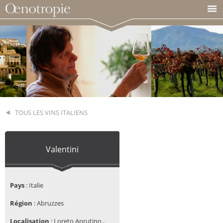
TOUS LES VINS ITALIENS
Valentini
Pays
:
Italie
Région
:
Abruzzes
Localisation
:
Loreto Aprutino ,