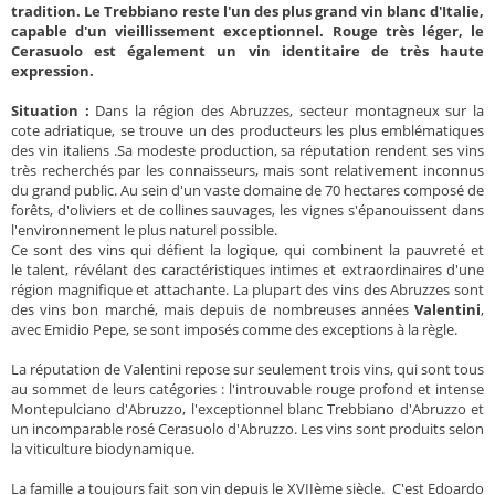
tradition. Le Trebbiano reste l'un des plus grand vin blanc d'Italie,
capable d'un vieillissement exceptionnel. Rouge très léger, le
Cerasuolo est également un vin identitaire de très haute
expression.
Situation :
Dans la région des Abruzzes, secteur montagneux sur la
cote adriatique, se trouve un des producteurs les plus emblématiques
des vin italiens .Sa modeste production, sa réputation rendent ses vins
très recherchés par les connaisseurs, mais sont relativement inconnus
du grand public. Au sein d'un vaste domaine de 70 hectares composé de
forêts, d'oliviers et de collines sauvages, les vignes s'épanouissent dans
l'environnement le plus naturel possible.
Ce sont des vins qui défient la logique, qui combinent la pauvreté et
le talent, révélant des caractéristiques intimes et extraordinaires d'une
région magnifique et attachante. La plupart des vins des Abruzzes sont
des vins bon marché, mais depuis de nombreuses années
Valentini
,
avec Emidio Pepe, se sont imposés comme des exceptions à la règle.
La réputation de Valentini repose sur seulement trois vins, qui sont tous
au sommet de leurs catégories : l'introuvable rouge profond et intense
Montepulciano d'Abruzzo, l'exceptionnel blanc Trebbiano d'Abruzzo et
un incomparable rosé Cerasuolo d'Abruzzo. Les vins sont produits selon
la viticulture biodynamique.
La famille a toujours fait son vin depuis le XVIIème siècle. C'est Edoardo