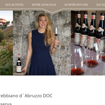
NOS ACTIVITES
NOTRE CATALOGUE
ACHETER NOS VINS
QUI S
rebbiano d´Abruzzo DOC
iserva