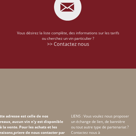
Vous désirez la liste complète, des informations sur les tarifs
ou cherchez un vin particulier ?
>> Contactez nous
tte adresse est celle de nos
LIENS : Vous voulez nous proposer
reaux, aucun vin n'y est disponible
un échange de lien, de bannière
 à la vente. Pour les achats et les
ou tout autre type de partenariat ?
vraisons,priere de nous contacter par
Contactez nous à