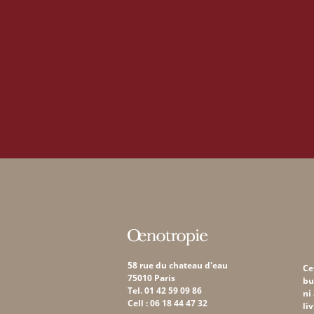
58 rue du chateau d'eau
Ce
75010 Paris
bu
Tel. 01 42 59 09 86
ni
Cell : 06 18 44 47 32
li