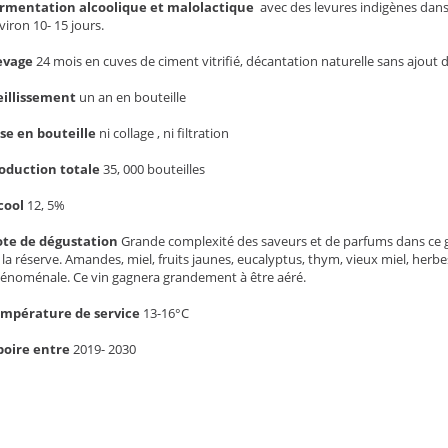
rmentation alcoolique et malolactique
avec des levures indigènes dans
viron 10- 15 jours.
evage
24 mois en cuves de ciment vitrifié, décantation naturelle sans ajout d
eillissement
un an en bouteille
se en bouteille
ni collage , ni filtration
oduction totale
35, 000 bouteilles
cool
12, 5%
te de dégustation
Grande complexité des saveurs et de parfums dans ce g
 la réserve. Amandes, miel, fruits jaunes, eucalyptus, thym, vieux miel, herbe
énoménale. Ce vin gagnera grandement à être aéré.
mpérature de service
13-16°C
boire entre
2019- 2030