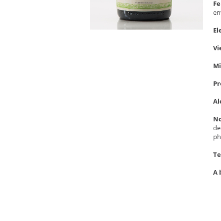
Fe
en
El
Vi
Mi
Pr
Al
No
de
ph
Te
A 