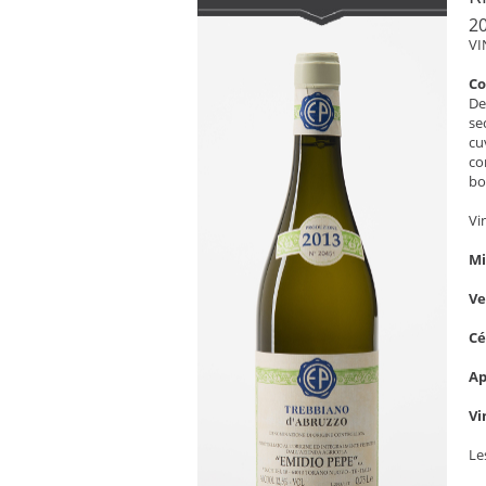
2
VI
C
De
se
cu
co
bo
Vi
Mi
V
C
Ap
Vi
Le