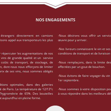
NOS ENGAGEMENTS
 étrangers directement en camions
-Nous désirons vous offrir un servic
aisons appel aux transporteurs les plus
œuvre pour y arriver.
-Nos livreurs connaissent le vin et ses
r répercuter les augmentations de nos
conditions de transport et de livrais
 vins de grande qualité et un service
coûts de transport, de stockage, de
-Nous remplaçons, dans la limite des 
on, dont nous nous efforçons de limiter
affectées par un gout de bouchon.
 prix de ses vins, nous sommes obligés
-Nous évitons de faire voyager du vin
1er septembre.
tions optimales, dans des galeries
té de Paris. La température de 12/13°c
-Nous sommes à votre disposition po
d’hygrométrie de 65%. Des bouteilles
à vous répondre dans les meilleurs dél
t aujourd’hui en pleine forme.