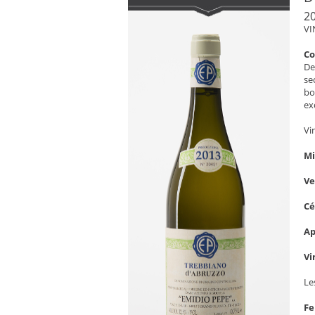
20
VI
C
De
se
bo
ex
Vi
Mi
V
C
Ap
Vi
Le
Fe