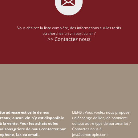
Vous désirez la liste complète, des informations sur les tarifs
ou cherchez un vin particulier ?
>> Contactez nous
tte adresse est celle de nos
LIENS : Vous voulez nous proposer
reaux, aucun vin n'y est disponible
un échange de lien, de bannière
 à la vente. Pour les achats et les
ou tout autre type de partenariat ?
vraisons,priere de nous contacter par
Contactez nous à
lephone, fax ou email.
jes@oenotropie.com