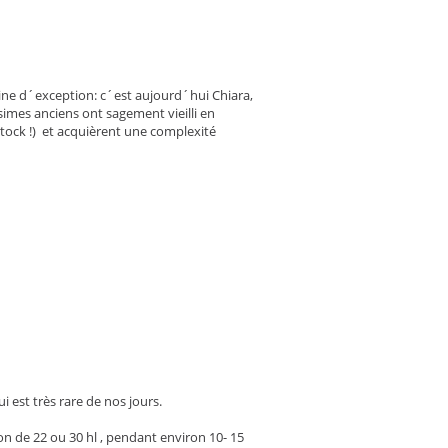
ine d´exception: c´est aujourd´hui Chiara,
simes anciens ont sagement vieilli en
stock !) et acquièrent une complexité
ui est très rare de nos jours.
n de 22 ou 30 hl , pendant environ 10- 15