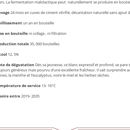
urs. La fermentation malolactique peut naturellement se produire en bouteil
evage
24 mois en cuves de ciment vitrifié, décantation naturelle sans ajout d
eillissement
un an en bouteille
se en bouteille
ni collage , ni filtration
oduction totale
35, 000 bouteilles
cool
12, 5%
te de dégustation
Dès sa jeunesse, ce blanc expressif et profond, se pare
ujours généreux mais pourvu d’une excellente fraîcheur. Il sait surprendre au 
unes, la menthe et l’eucalyptus, voire le miel et les herbes sèches.
mpérature de service
13- 16°C
boire entre
2019- 2035