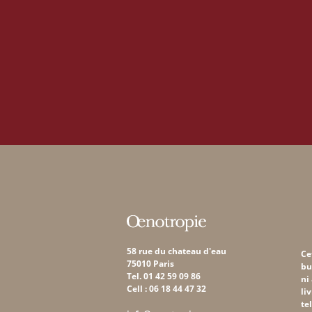
58 rue du chateau d'eau
Ce
75010 Paris
bu
Tel. 01 42 59 09 86
ni
Cell : 06 18 44 47 32
li
te