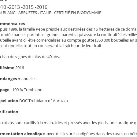
10 -2013 -2015 -2016
N BLANC - ABRUZZES , ITALIE - CERTIFIÉ EN BIODYNAMIE
ommentaires
puis 1899, la famille Pepe préside aux destinées des 15 hectares de ce doma
condée par ses parents et grands- parents, qui assure la continuité.Les millé
uteille avant d´être comercialisés au compte goutte (350 000 bouteilles en 
ceptionnelle, tout en conservant la fraîcheur de leur fruit.
n issu de vignes de plus de 40 ans.
llésime
2016
endanges
manuelles
épage
:
100 % Trebbiano
pellation
DOC Trebbiano d´Abruzzo
nification
s raisins sont cueillis à la main, triés et pressés avec les pieds, une pratique q
rmentation alcoolique
avec des levures indigènes dans des cuves en béto