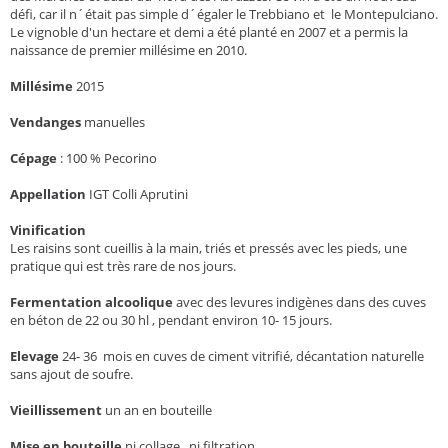
défi, car il n´était pas simple d´égaler le Trebbiano et le Montepulciano.
Le vignoble d'un hectare et demi a été planté en 2007 et a permis la
naissance de premier millésime en 2010.
Millésime
2015
Vendanges
manuelles
Cépage
:
100 % Pecorino
Appellation
IGT Colli Aprutini
Vinification
Les raisins sont cueillis à la main, triés et pressés avec les pieds, une
pratique qui est très rare de nos jours.
Fermentation alcoolique
avec des levures indigènes dans des cuves
en béton de 22 ou 30 hl , pendant environ 10- 15 jours.
Elevage
24- 36 mois en cuves de ciment vitrifié, décantation naturelle
sans ajout de soufre.
Vieillissement
un an en bouteille
Mise en bouteille
ni collage , ni filtration