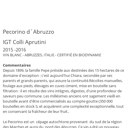
Pecorino d´Abruzzo
IGT Colli Aprutini
2015 -2016
VIN BLANC - ABRUZZES, ITALIE - CERTIFIÉ EN BIODYNAMIE
Commentaires
Depuis 1899, la famille Pepe préside aux destinées des 15 hectares de ce
domaine d'exception : c'est aujourd'hui Chiara, secondée par ses
parents et grands-parents, qui assure la continuité.Récoltes manuelles,
foulage aux pieds, élevages en cuves ciment, mise en bouteille sans
filtration : il en résulte des vins intègres, digestes, d'une profondeur de
saveurs peu commune. Les millésimes anciens ont sagement vieilli en
bouteille avant d'être commercialisés au compte-goutte (350 000
bouteilles en stock !), et acquièrent une complexité exceptionnelle, tout
en conservant la fraîcheur de leur fruit..
Le Pecorino est un cépage autochtone provenant du sud de la région
des Marches et aussi du nord des Abruzzes. Ce vin a été un nouveau