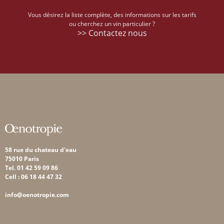
Vous désirez la liste complète, des informations sur les tarifs
ou cherchez un vin particulier ?
>> Contactez nous
58 rue du chateau d'eau
75010 Paris
Tel. 01 42 59 09 86
Cell : 06 18 44 47 32
info@oenotropie.com