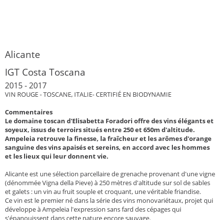
Alicante
IGT Costa Toscana
2015 - 2017
VIN ROUGE - TOSCANE, ITALIE- CERTIFIÉ EN BIODYNAMIE
Commentaires
Le domaine toscan d'Elisabetta Foradori offre des vins élégants et
soyeux, issus de terroirs s
itués entre 250 et 650m d'altitude.
Ampeleia retrouve la finesse, la fraîcheur et les arômes d'orange
sanguine des vins apaisés et sereins, en accord avec les hommes
et les lieux qui leur donnent vie.
Alicante est une sélection parcellaire de grenache provenant d'une vigne
(dénommée Vigna della Pieve) à 250 mètres d'altitude sur sol de sables
et galets : un vin au fruit souple et croquant, une véritable friandise.
Ce vin est le premier né dans la série des vins monovariétaux, projet qui
développe à Ampeleia l'expression sans fard des cépages qui
s'épanouissent dans cette nature encore sauvage.