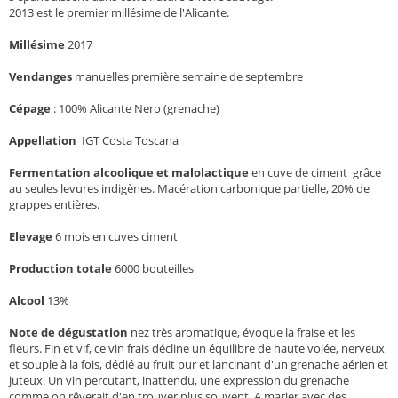
2013 est le premier millésime de l'Alicante.
Millésime
2017
Vendanges
manuelles première semaine de septembre
Cépage
:
100% Alicante Nero (grenache)
Appellation
IGT Costa Toscana
Fermentation alcoolique et malolactique
en cuve de ciment grâce
au seules levures indigènes. Macération carbonique partielle, 20% de
grappes entières.
Elevage
6 mois en cuves ciment
Production totale
6000 bouteilles
Alcool
13%
Note de dégustation
nez très aromatique, évoque la fraise et les
fleurs. Fin et vif, ce vin frais décline un équilibre de haute volée, nerveux
et souple à la fois, dédié au fruit pur et lancinant d'un grenache aérien et
juteux. Un vin percutant, inattendu, une expression du grenache
comme on rêverait d'en trouver plus souvent. A marier avec des