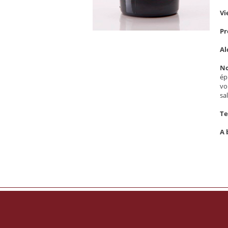
Vi
Pr
Al
No
ép
vo
sa
Te
A 