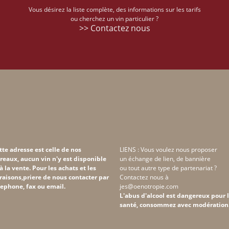
Vous désirez la liste complète, des informations sur les tarifs
ou cherchez un vin particulier ?
>> Contactez nous
tte adresse est celle de nos
LIENS : Vous voulez nous proposer
reaux, aucun vin n'y est disponible
un échange de lien, de bannière
 à la vente. Pour les achats et les
ou tout autre type de partenariat ?
vraisons,priere de nous contacter par
Contactez nous à
lephone, fax ou email.
jes@oenotropie.com
L'abus d'alcool est dangereux pour 
santé, consommez avec modération