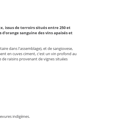
, issus de terroirs s
itués entre 250 et
s d'orange sanguine des vins apaisés et
taire dans l'assemblage), et de sangiovese,
nt en cuves ciment, c'est un vin profond au
e de raisins provenant de vignes situées
levures indigènes.