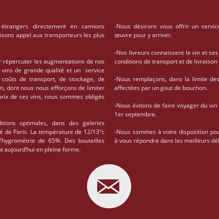
 étrangers directement en camions
-Nous désirons vous offrir un servic
aisons appel aux transporteurs les plus
œuvre pour y arriver.
-Nos livreurs connaissent le vin et ses
r répercuter les augmentations de nos
conditions de transport et de livrais
 vins de grande qualité et un service
coûts de transport, de stockage, de
-Nous remplaçons, dans la limite des 
on, dont nous nous efforçons de limiter
affectées par un gout de bouchon.
 prix de ses vins, nous sommes obligés
-Nous évitons de faire voyager du vin
1er septembre.
tions optimales, dans des galeries
té de Paris. La température de 12/13°c
-Nous sommes à votre disposition po
d’hygrométrie de 65%. Des bouteilles
à vous répondre dans les meilleurs dél
t aujourd’hui en pleine forme.