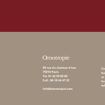
58 rue du chateau d'eau
Ce
75010 Paris
bu
Tel. 01 42 59 09 86
ni
Cell : 06 18 44 47 32
li
te
info@oenotropie.com