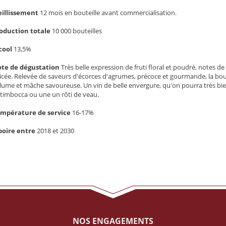
eillissement
12 mois en bouteille avant commercialisation.
oduction totale
10 000 bouteilles
cool
13,5%
te de dégustation
Très belle expression de fruti floral et poudré, notes 
icée. Relevée de saveurs d'écorces d'agrumes, précoce et gourmande, la bouc
lume et mâche savoureuse. Un vin de belle envergure, qu'on pourra très bien l
ltimbocca ou une un rôti de veau.
mpérature de service
16-17%
boire entre
2018 et 2030
NOS ENGAGEMENTS