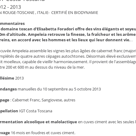
12 - 2013
N ROUGE-TOSCANE , ITALIE- CERTIFIÉ EN BIODYNAMIE
ommentaires
 domaine toscan d'Elisabetta Foradori offre des vins élégants et soyeux
0m d'altitude. Ampeleia retrouve la finesse, la fraîcheur et les arôme
reins, en accord avec les hommes et les lieux qui leur donnent vie.
.
 cuvée Ampeleia assemble les vignes les plus âgées de cabernet franc (majori
mplétés de quatre autres cépages autochtones. Désormais élevé exclusiveme
uit moelleux, capable de vieillir harmonieusement. Il provient de l'assemblag
tre 200 et 600 m au dessus du niveau de la mer.
llésime
2013
endanges
manuelles du 10 septembre au 5 octobre 2013
épage
:
Cabernet Franc, Sangiovese, autres
pellation
IGT Costa Toscana
rmentation alcoolique et malolactique
en cuves ciment avec les seules 
evage
16 mois en foudres et cuves ciment.