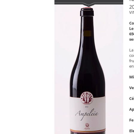
20
VI
C
Le
65
se
La
co
fr
en
Mi
V
C
Ap
Fe
El