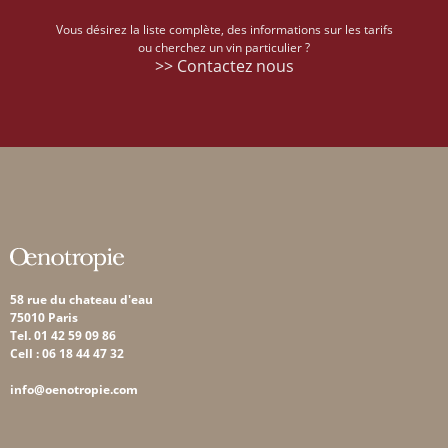
Vous désirez la liste complète, des informations sur les tarifs
ou cherchez un vin particulier ?
>> Contactez nous
58 rue du chateau d'eau
75010 Paris
Tel. 01 42 59 09 86
Cell : 06 18 44 47 32
info@oenotropie.com