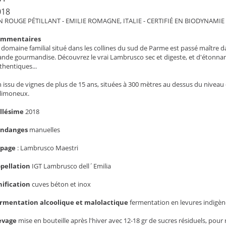
018
N ROUGE PÉTILLANT - EMILIE ROMAGNE, ITALIE - CERTIFIÉ EN BIODYNAMIE
ommentaires
 domaine familial situé dans les collines du sud de Parme est passé maître d
ande gourmandise. Découvrez le vrai Lambrusco sec et digeste, et d'étonnan
thentiques...
n issu de vignes de plus de 15 ans, situées à 300 mètres au dessus du niveau d
 limoneux.
llésime
2018
endanges
manuelles
épage
:
Lambrusco Maestri
pellation
IGT Lambrusco dell´Emilia
nification
cuves béton et inox
rmentation alcoolique et malolactique
fermentation en levures indigèn
evage
mise en bouteille après l'hiver avec 12-18 gr de sucres résiduels, pour