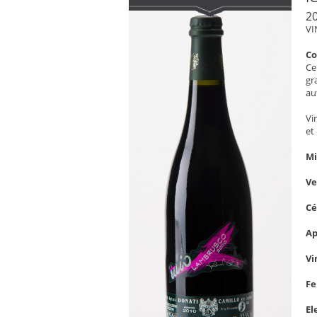
2
VI
C
Ce
gr
au
Vi
et
Mi
V
C
Ap
Vi
Fe
El