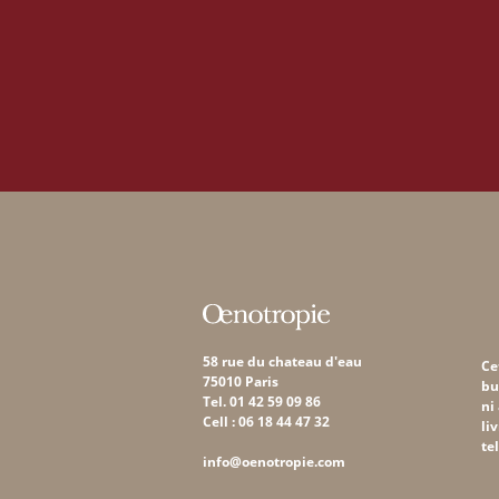
58 rue du chateau d'eau
Ce
75010 Paris
bu
Tel. 01 42 59 09 86
ni
Cell : 06 18 44 47 32
li
te
info@oenotropie.com