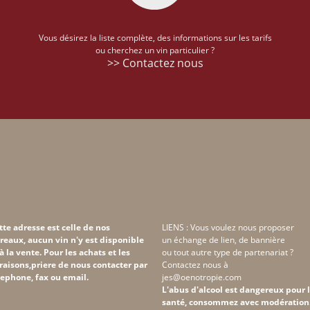
Vous désirez la liste complète, des informations sur les tarifs
ou cherchez un vin particulier ?
>> Contactez nous
tte adresse est celle de nos
LIENS : Vous voulez nous proposer
reaux, aucun vin n'y est disponible
un échange de lien, de bannière
 à la vente. Pour les achats et les
ou tout autre type de partenariat ?
vraisons,priere de nous contacter par
Contactez nous à
lephone, fax ou email.
jes@oenotropie.com
L'abus d'alcool est dangereux pour 
santé, consommez avec modération