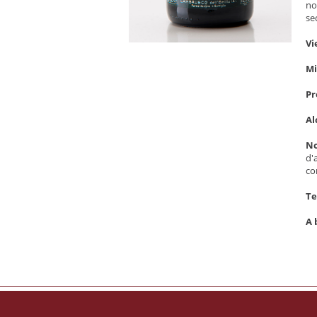
no
se
Vi
Mi
Pr
Al
No
d'
co
Te
A 