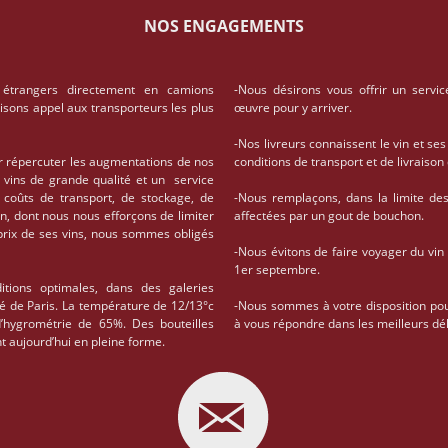
NOS ENGAGEMENTS
 étrangers directement en camions
-Nous désirons vous offrir un servic
aisons appel aux transporteurs les plus
œuvre pour y arriver.
-Nos livreurs connaissent le vin et ses
r répercuter les augmentations de nos
conditions de transport et de livrais
 vins de grande qualité et un service
coûts de transport, de stockage, de
-Nous remplaçons, dans la limite des 
on, dont nous nous efforçons de limiter
affectées par un gout de bouchon.
 prix de ses vins, nous sommes obligés
-Nous évitons de faire voyager du vin
1er septembre.
tions optimales, dans des galeries
té de Paris. La température de 12/13°c
-Nous sommes à votre disposition po
d’hygrométrie de 65%. Des bouteilles
à vous répondre dans les meilleurs dél
t aujourd’hui en pleine forme.