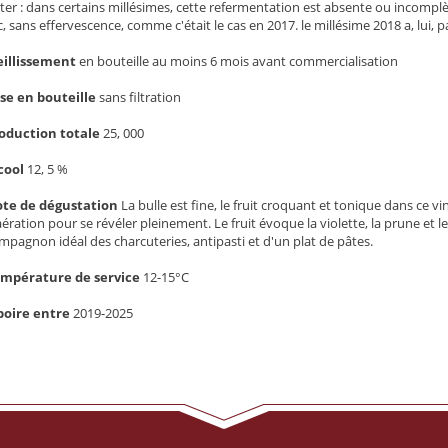
ter : dans certains millésimes, cette refermentation est absente ou incomplè
c, sans effervescence, comme c'était le cas en 2017. le millésime 2018 a, lui,
eillissement
en bouteille au moins 6 mois avant commercialisation
se en bouteille
sans filtration
oduction totale
25, 000
cool
12, 5 %
te de dégustation
La bulle est fine, le fruit croquant et tonique dans ce 
aération pour se révéler pleinement. Le fruit évoque la violette, la prune et les
mpagnon idéal des charcuteries, antipasti et d'un plat de pâtes.
mpérature de service
12-15°C
boire entre
2019-2025