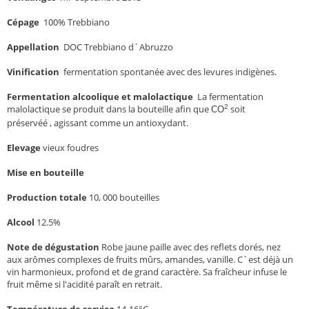
Cépage
100% Trebbiano
Appellation
DOC Trebbiano d´Abruzzo
Vinification
fermentation spontanée avec des levures indigènes.
Fermentation alcoolique et malolactique
La fermentation
2
malolactique se produit dans la bouteille afin que
soit
CO
préservéé , agissant comme un antioxydant.
Elevage
vieux foudres
Mise en bouteille
Production totale
10, 000 bouteilles
Alcool
12.5%
Note de dégustation
Robe jaune paille avec des reflets dorés, nez
aux arômes complexes de fruits mûrs, amandes, vanille. C´est déjà un
vin harmonieux, profond et de grand caractère. Sa fraîcheur infuse le
fruit même si l'acidité paraît en retrait.
Température de service
14-16°C