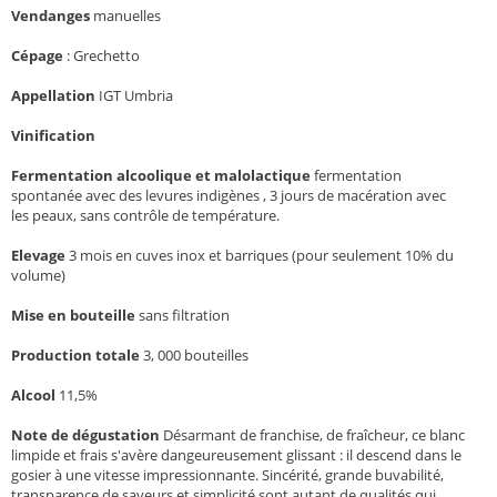
Vendanges
manuelles
Cépage
:
Grechetto
Appellation
IGT Umbria
Vinification
Fermentation alcoolique et malolactique
fermentation
spontanée avec des levures indigènes , 3 jours de macération avec
les peaux, sans contrôle de température.
Elevage
3 mois en cuves inox et barriques (pour seulement 10% du
volume)
Mise en bouteille
sans filtration
Production totale
3, 000 bouteilles
Alcool
11,5%
Note de dégustation
Désarmant de franchise, de fraîcheur, ce blanc
limpide et frais s'avère dangeureusement glissant : il descend dans le
gosier à une vitesse impressionnante. Sincérité, grande buvabilité,
transparence de saveurs et simplicité sont autant de qualités qui