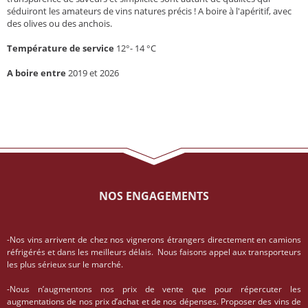
séduiront les amateurs de vins natures précis ! A boire à l'apéritif, avec
des olives ou des anchois.
Température de service
12°- 14 °C
A boire entre
2019 et 2026
NOS ENGAGEMENTS
-Nos vins arrivent de chez nos vignerons étrangers directement en camions
réfrigérés et dans les meilleurs délais. Nous faisons appel aux transporteurs
les plus sérieux sur le marché.
-Nous n’augmentons nos prix de vente que pour répercuter les
augmentations de nos prix d’achat et de nos dépenses. Proposer des vins de