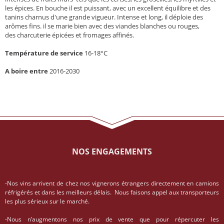
les épices. En bouche il est puissant, avec un excellent équilibre et des
tanins charnus d'une grande vigueur. Intense et long, il déploie des
arômes fins. il se marie bien avec des viandes blanches ou rouges,
des charcuterie épicées et fromages affinés.
Température de service
16-18°C
A boire entre
2016-2030
NOS ENGAGEMENTS
-Nos vins arrivent de chez nos vignerons étrangers directement en camions
réfrigérés et dans les meilleurs délais. Nous faisons appel aux transporteurs
les plus sérieux sur le marché.
-Nous n’augmentons nos prix de vente que pour répercuter les