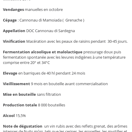
Vendanges
manuelles en octobre
Cépage
: Cannonau di Mamoiada (
Grenache )
Appellation
DOC Cannonau di Sardegna
Vinification
Macération avec les peaux de raisins pendant 30-45 jours.
Fermentation alcoolique et malolactique
pressurage doux puis
fermentation spontanée avec les levures indigènes à une température
comprise entre 20° et 34°C
Elevage
en barriques de 40 hl pendant 24 mois
Vieillissement
9 mois en bouteille avant commercialisation
Mise en bouteille
sans filtration
Production totale
8 000 bouteilles
Alcool
15,5%
Note de dégustation
un vin rubis avec des reflets grenat, des arômes
intenses de fruits mûrs tels que les cerises, les groseilles, les myrtilles et