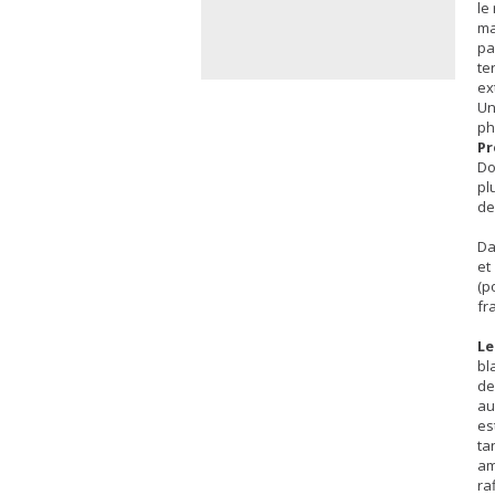
le
ma
pa
te
ex
Un
ph
Pr
Do
pl
de
Da
et
(p
fr
Le
bl
de
au
es
ta
am
ra