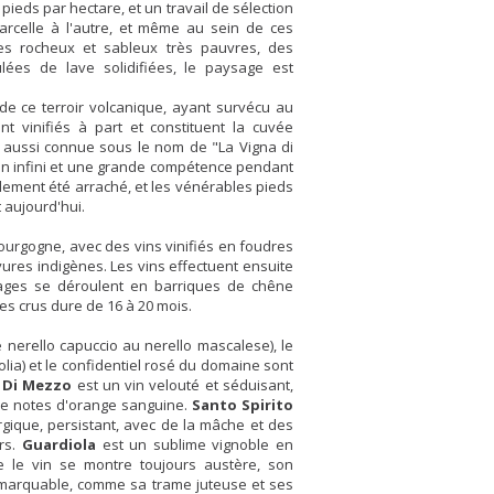
pieds par hectare, et un travail de sélection
arcelle à l'autre, et même au sein de ces
es rocheux et sableux très pauvres, des
lées de lave solidifiées, le paysage est
 de ce terroir volcanique, ayant survécu au
nt vinifiés à part et constituent la cuvée
t aussi connue sous le nom de "La Vigna di
in infini et une grande compétence pendant
blement été arraché, et les vénérables pieds
 aujourd'hui.
Bourgogne, avec des vins vinifiés en foudres
ures indigènes. Les vins effectuent ensuite
evages se déroulent en barriques de chêne
es crus dure de 16 à 20 mois.
 nerello capuccio au nerello mascalese), le
olia) et le confidentiel rosé du domaine sont
 Di Mezzo
est un vin velouté et séduisant,
de notes d'orange sanguine.
Santo Spirito
rgique, persistant, avec de la mâche et des
irs.
Guardiola
est un sublime vignoble en
e le vin se montre toujours austère, son
emarquable, comme sa trame juteuse et ses