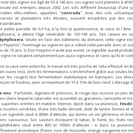
 reste des vignes est âgé de 50 à 140 ans. Les vignes sont plantées à 4500 
ssale est entrepris depuis 2002. Les sols diffèrent beaucoup d'une p
rcelles elles-mêmes, appelées "
contrada
". Avec des sols volcaniqu
rrasses et plantations très étroites, souvent encadrées par des cou
traordinaire.
e petite parcelle de 0,9 ha, à la fois la quintessence, le cœur et l´âme
ylloxera, a atteint l'âge vénérable de 130-140 ans. Ses raisins en so
éphylloxera
. Située en face des bâtiments du domaine, cette vigne es
n Peppino", hommage au vigneron qui a cultivé cette parcelle avec un so
us de 70 ans. Si Don Peppino n'avait pas existé, ce vignoble aurait proba
 vigne ne seraient certainement pas aussi vigoureux et sains qu'ils le sont
ns la cave semi-enterrée, le travail est très proche de celui effectué en 
 en cuves inox, dont les fermentations s'enclenchent grâce aux seules lev
our les rouges) leur fermentation malolactique en barriques. Les él
ançais et foudres, avec un maximum de 10 à 15% de bois neuf. L'élevage d
s vins
: Parfumés, digestes et précoces, le rouge (qui associe un peu de
anc (dans lequel le catarratto est assemblé au grecanico, carricante et inz
 superbes entrées en matière. Intense, épicé dans sa jeunesse,
Feudo
x touches cendrées, d'une très belle densité, doté de tanins fermes et 
t un vignoble situé à 800m d'altitude, qui donne un vin généreux et éne
nins savoureux. Ses saveurs évoquent le tabac, le fumé, les fruits no
phithéatre situé entre 800 et 1000m d'altitude : si dans sa jeuness
ffinement aromatique (fraise, noix de muscade, orange sanguine) est r