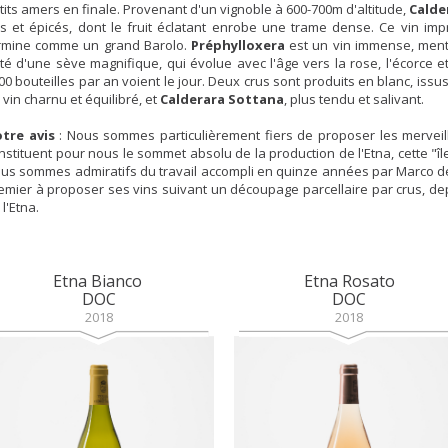
tits amers en finale. Provenant d'un vignoble à 600-700m d'altitude,
Calde
ns et épicés, dont le fruit éclatant enrobe une trame dense. Ce vin im
rmine comme un grand Barolo.
Préphylloxera
est un vin immense, menth
té d'une sève magnifique, qui évolue avec l'âge vers la rose, l'écorce e
00 bouteilles par an voient le jour. Deux crus sont produits en blanc, issu
 vin charnu et équilibré, et
Calderara
Sottana
, plus tendu et salivant.
tre avis
: Nous sommes particulièrement fiers de proposer les merveill
nstituent pour nous le sommet absolu de la production de l'Etna, cette "îl
us sommes admiratifs du travail accompli en quinze années par Marco de G
emier à proposer ses vins suivant un découpage parcellaire par crus, depu
 l'Etna.
Etna Bianco
Etna Rosato
DOC
DOC
2018
2018