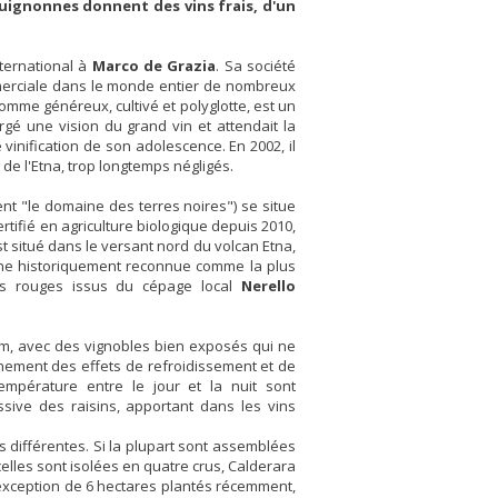
guignonnes donnent des vins frais, d'un
ternational à
Marco de Grazia
. Sa société
merciale dans le monde entier de nombreux
homme généreux, cultivé et polyglotte, est un
rgé une vision du grand vin et attendait la
inification de son adolescence. En 2002, il
de l'Etna, trop longtemps négligés.
ent "le domaine des terres noires") se situe
rtifié en agriculture biologique depuis 2010,
t situé dans le versant nord du volcan Etna,
zone historiquement reconnue comme la plus
ns rouges issus du cépage local
Nerello
0m, avec des vignobles bien exposés qui ne
inement des effets de refroidissement et de
empérature entre le jour et la nuit sont
ssive des raisins, apportant dans les vins
s différentes. Si la plupart sont assemblées
elles sont isolées en quatre crus, Calderara
 l'exception de 6 hectares plantés récemment,