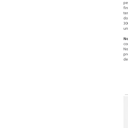
pe
fi
te
do
30
un
No
co
No
pr
de