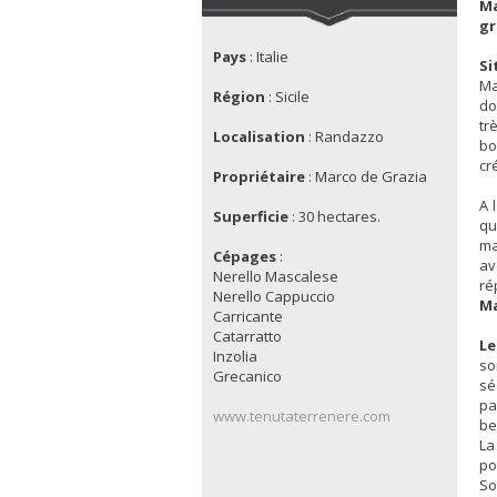
Ma
gr
Pays
:
Italie
Si
Ma
Région
:
Sicile
do
tr
Localisation
: Randazzo
bo
cr
Propriétaire
:
Marco de Grazia
A 
Superficie
:
30 hectares.
qu
ma
Cépages
:
av
Nerello Mascalese
ré
Nerello Cappuccio
Ma
Carricante
Catarratto
Le
Inzolia
so
Grecanico
sé
pa
www.tenutaterrenere.com
be
La
po
So