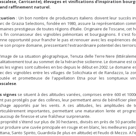
scalese, Carricante), élevages et vinifications d'inspiration bour
and raffinement naturel.
tuation
: Un bon nombre de producteurs italiens doivent leur succès in
rc de Grazia Selections, fondée en 1980, assure la représentation com
maines prestigieux de toutes régions d’Italie. Originaire de Toscane, cet 
ès fin connaisseur des vignobles piémontais et bourguignons. Il s'est fo
nne opportunité pour franchir le pas et renouer avec les expériences de v
ée son propre domaine, pressentant l'extraordinaire potentiel des terroirs 
l'image de sa situation géographique, Tenuta delle Terre Nere (littéralem
alitativement tout au sommet de la hiérarchie sicilienne. Le domaine est ce
is les vignes sont cultivées en bio depuis le début en 2002. Le domaine es
ec des vignobles entre les villages de Solicchiata et de Randazzo, la 
putée et prometteuse de l'appellation Etna pour les somptueux vi
scalese
.
s vignes
se situent à des altitudes variées, comprises entre 600 et 100
nt pas protégés par des collines, leur permettant ainsi de bénéficier ple
chage apportés par les vents. A ces altitudes, les amplitudes de t
rticulièrement importantes, permettant une maturation lente et progre
aucoup de finesse et une fraîcheur surprenante.
 propriété s'étend sur plus de 30 hectares, divisés en près de 50 parcelle
ur produire une cuvée principale en rouge et en blanc, les meilleures parc
ttana, Santo Spirito, Guardiola (le plus en altitude) et Feudo di Mezzo. A