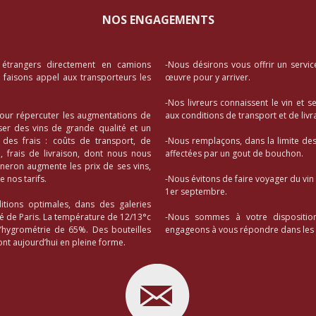
NOS ENGAGEMENTS
 étrangers directement en camions
-Nous désirons vous offrir un servic
s faisons appel aux transporteurs les
œuvre pour y arriver.
-Nos livreurs connaissent le vin et s
our répercuter les augmentations de
aux conditions de transport et de li
er des vins de grande qualité et un
es frais : coûts de transport, de
-Nous remplaçons, dans la limite des 
 frais de livraison, dont nous nous
affectées par un gout de bouchon.
vigneron augmente les prix de ses vins,
 nos tarifs.
-Nous évitons de faire voyager du vin
1er septembre.
tions optimales, dans des galeries
té de Paris. La température de 12/13°c
-Nous sommes à votre dispositio
d’hygrométrie de 65%. Des bouteilles
engageons à vous répondre dans les m
nt aujourd’hui en pleine forme.