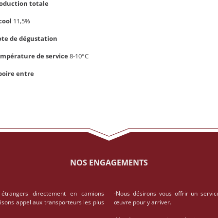
oduction totale
cool
11,5%
te de dégustation
mpérature de service
8-10°C
boire entre
NOS ENGAGEMENTS
 étrangers directement en camions
-Nous désirons vous offrir un servic
aisons appel aux transporteurs les plus
œuvre pour y arriver.