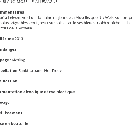
N BLANC- MOSELLE, ALLEMAGNE
ommentaires
tué à Leiwen, voici un domaine majeur de la Moselle, que Nik Weis, son propr
solus. Vignobles vertigineux sur sols d´ardoises bleues. Goldtröpfchen, " la 
rroirs de la Moselle.
llésime
2013
endanges
épage
:
Riesling
pellation
Sankt Urbans- Hof Trocken
nification
rmentation alcoolique et malolactique
evage
eillissement
se en bouteille