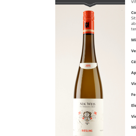
VI
C
Si
ab
te
Mi
V
C
Ap
Vi
Fe
El
Vi
Mi