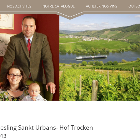
NOS ACTIVITES
NOTRE CATALOGUE
ACHETER NOS VINS
QUI S
iesling Sankt Urbans- Hof Trocken
013