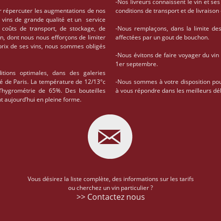
-Nos livreurs connaissent le vin et ses
r répercuter les augmentations de nos
conditions de transport et de livrais
 vins de grande qualité et un service
coûts de transport, de stockage, de
-Nous remplaçons, dans la limite des 
on, dont nous nous efforçons de limiter
affectées par un gout de bouchon.
 prix de ses vins, nous sommes obligés
-Nous évitons de faire voyager du vin
1er septembre.
tions optimales, dans des galeries
té de Paris. La température de 12/13°c
-Nous sommes à votre disposition po
d’hygrométrie de 65%. Des bouteilles
à vous répondre dans les meilleurs dél
t aujourd’hui en pleine forme.
Vous désirez la liste complète, des informations sur les tarifs
ou cherchez un vin particulier ?
>> Contactez nous