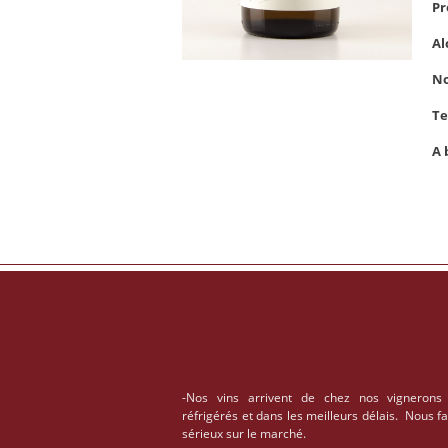
Pr
Al
No
Te
A 
-Nos vins arrivent de chez nos vignerons
réfrigérés et dans les meilleurs délais. Nous f
sérieux sur le marché.