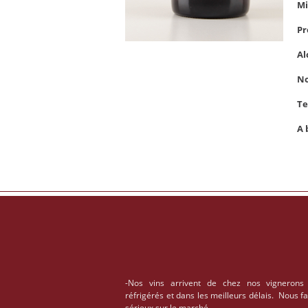
Mi
Pr
Al
No
Te
A 
-Nos vins arrivent de chez nos vignerons
réfrigérés et dans les meilleurs délais. Nous f
sérieux sur le marché.