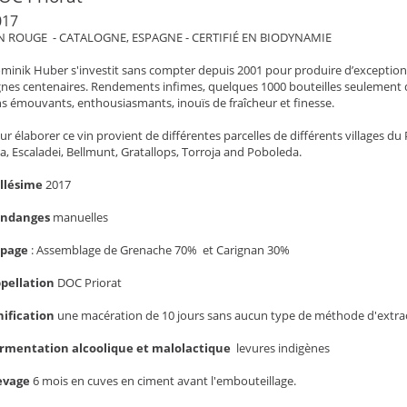
017
N ROUGE - CATALOGNE, ESPAGNE - CERTIFIÉ EN BIODYNAMIE
minik Huber s'investit sans compter depuis 2001 pour produire d’exceptionn
gnes centenaires. Rendements infimes, quelques 1000 bouteilles seulement d
ns émouvants, enthousiasmants, inouïs de fraîcheur et finesse.
ur élaborer ce vin provient de différentes parcelles de différents villages du Prio
ta, Escaladei, Bellmunt, Gratallops, Torroja and Poboleda.
llésime
2017
endanges
manuelles
épage
: Assemblage de Grenache 70% et Carignan 30%
pellation
DOC Priorat
nification
une macération de 10 jours sans aucun type de méthode d'extra
rmentation alcoolique et malolactique
levures indigènes
evage
6 mois en cuves en ciment avant l'embouteillage.