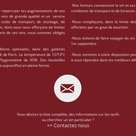
-Nos livreurs connaissent le vin et ses
r répercuter les augmentations de nos
conditions de transport et de livrais
 vins de grande qualité et un service
coûts de transport, de stockage, de
-Nous remplaçons, dans la limite des 
on, dont nous nous efforçons de limiter
affectées par un gout de bouchon.
 prix de ses vins, nous sommes obligés
-Nous évitons de faire voyager du vin
1er septembre.
tions optimales, dans des galeries
té de Paris. La température de 12/13°c
-Nous sommes à votre disposition po
d’hygrométrie de 65%. Des bouteilles
à vous répondre dans les meilleurs dél
t aujourd’hui en pleine forme.
Vous désirez la liste complète, des informations sur les tarifs
ou cherchez un vin particulier ?
>> Contactez nous