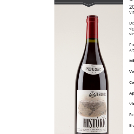
2
VI
Do
vi
vi
Po
Al
Mi
V
C
Ap
Vi
Fe
El