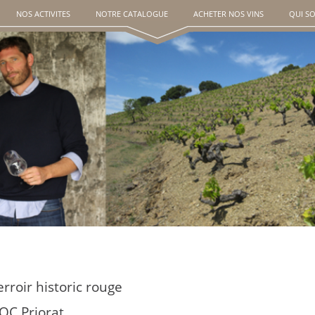
NOS ACTIVITES
NOTRE CATALOGUE
ACHETER NOS VINS
QUI S
erroir historic rouge
OC Priorat