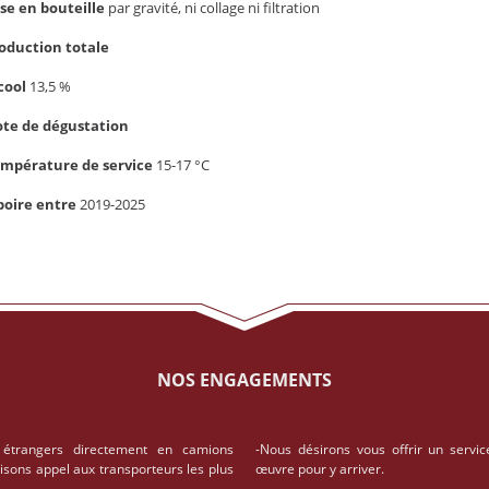
se en bouteille
par gravité, ni collage ni filtration
oduction totale
cool
13,5 %
te de dégustation
mpérature de service
15-17 °C
boire entre
2019-2025
NOS ENGAGEMENTS
 étrangers directement en camions
-Nous désirons vous offrir un servic
aisons appel aux transporteurs les plus
œuvre pour y arriver.