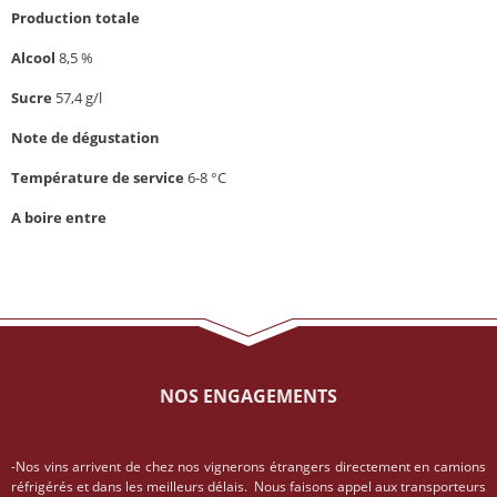
Production totale
Alcool
8,5 %
Sucre
57,4 g/l
Note de dégustation
Température de service
6-8 °C
A boire entre
NOS ENGAGEMENTS
-Nos vins arrivent de chez nos vignerons étrangers directement en camions
réfrigérés et dans les meilleurs délais. Nous faisons appel aux transporteurs