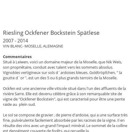
Riesling Ockfener Bockstein Spätlese
2007 - 2014
VIN BLANC- MOSELLE, ALEMAGNE
Commentaires
Situé à Leiwen, voici un domaine majeur de la Moselle, que Nik Weis,
son propriétaire, conduit avec talent vers les sommets absolus.
Vignobles vertigineux sur sols d´ardoises bleues. Goldtröpfchen, " la
goutte d´or ", est un des 5 ou 6 plus grands terroirs de la Moselle.
Ockfen est une ancienne ville viticole situé dans l'un des affluents de la
rivière Sarre. Elle est devenu célèbre grâce à son remarquable site de
vigne de "Ockfener Bockstein", qui est caracterisé pour être une pente
raide au plein sud.
Le sol se compose de gravier , de pierre d'ardoise, qui a une surface très
fine, pulvérulente facilement absorbée par les racines de la vigne. Il en
résulte des vins avec un grand l'impact minéral. Le sommet de la colline
est densément couverte de forêts, qui recueille la