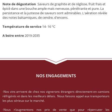
Note de dégustation
Saveurs de graphite et de réglisse, fruit frais et
épicé dans une bouche ample mais nerveuse, pénétrante et pure. La
persistance et la justesse de saveurs sont admirables. L'aération révèle
des notes balsamiques, de cendre, d'encens.
Température de service
14- 16 °C
A boire entre
2019-2035
NOS ENGAGEMENTS
-Nos vins arrivent de chez nos vignerons étrangers directement en camions
réfrigérés et dans les meilleurs délais. Nous faisons appel aux transporteurs
les plus sérieux sur le marché.
-Nous n’augmentons nos prix de vente que pour répercuter les