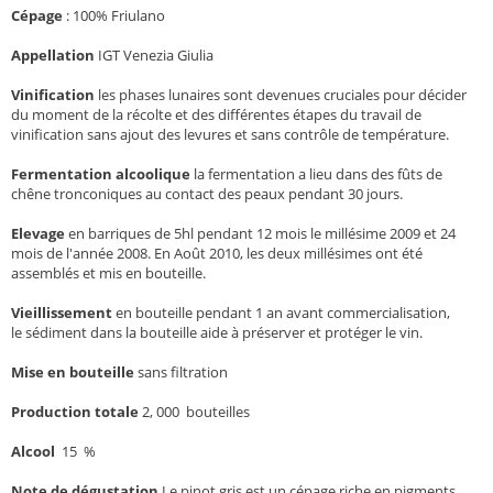
Cépage
: 100% Friulano
Appellation
IGT Venezia Giulia
Vinification
les phases lunaires sont devenues cruciales pour décider
du moment de la récolte et des différentes étapes du travail de
vinification sans ajout des levures et sans contrôle de température.
Fermentation alcoolique
la fermentation a lieu dans des fûts de
chêne tronconiques au contact des peaux pendant 30 jours.
Elevage
en barriques de 5hl pendant 12 mois le millésime 2009 et 24
mois de l'année 2008. En Août 2010, les deux millésimes ont été
assemblés et mis en bouteille.
Vieillissement
en bouteille pendant 1 an avant commercialisation,
le sédiment dans la bouteille aide à préserver et protéger le vin.
Mise en bouteille
sans filtration
Production totale
2, 000 bouteilles
Alcool
15 %
Note de dégustation
Le pinot gris est un cépage riche en pigments