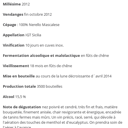
Millésime
2012
Vendanges
fin octobre 2012
Cépage
:
100% Nerello Mascalese
Appellation
IGT Sicilia
Vinification
10 jours en cuves inox.
Fermentation alcoolique et malolactique
en fûts de chêne
Vieillissement
18 mois en fûts de chêne
Mise en bouteille
au cours de la lune décroissante d´avril 2014
Production totale
3500 bouteilles
Alcool
15,5 %
Note de dégustation
nez poivré et cendré, très fin et frais,
matière
bouquetée, finement anisée, chair revigorante et énergique, encadrée
de tanins fermes mais mûrs. Un vin précis, racé, serré, qui dévoile à
l'aération des touches de menthol et d'eucalyptus. On prendra soin de
l'aérer à l'avance.