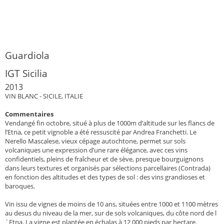
Guardiola
IGT Sicilia
2013
VIN BLANC - SICILE, ITALIE
Commentaires
Vendangé fin octobre, situé à plus de 1000m d’altitude sur les flancs de
l’Etna, ce petit vignoble a été ressuscité par Andrea Franchetti. Le
Nerello Mascalese, vieux cépage autochtone, permet sur sols
volcaniques une expression d’une rare élégance, avec ces vins
confidentiels, pleins de fraîcheur et de sève, presque bourguignons
dans leurs textures et organisés par sélections parcellaires (Contrada)
en fonction des altitudes et des types de sol : des vins grandioses et
baroques.
Vin issu de vignes de moins de 10 ans, situées entre 1000 et 1100 mètres
au desus du niveau de la mer, sur de sols volcaniques, du côte nord de l
´Etna. La vigne est plantée en échalas à 12 000 pieds par hectare.