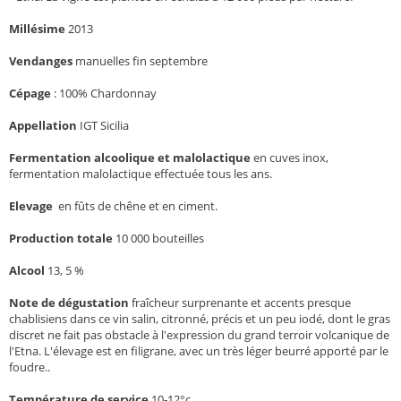
Millésime
2013
Vendanges
manuelles fin septembre
Cépage
:
100% Chardonnay
Appellation
IGT Sicilia
Fermentation alcoolique et malolactique
en cuves inox,
fermentation malolactique effectuée tous les ans.
Elevage
en fûts de chêne et en ciment.
Production totale
10 000 bouteilles
Alcool
13, 5 %
Note de dégustation
fraîcheur surprenante et accents presque
chablisiens dans ce vin salin, citronné, précis et un peu iodé, dont le gras
discret ne fait pas obstacle à l'expression du grand terroir volcanique de
l'Etna. L'élevage est en filigrane, avec un très léger beurré apporté par le
foudre..
Température de service
10-12°c