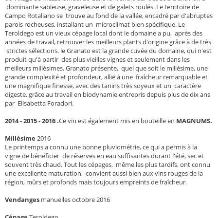
dominante sableuse, graveleuse et de galets roulés. Le territoire de
Campo Rotaliano se trouve au fond de la vallée, encadré par d'abruptes
parois rocheuses, installant un microclimat bien spécifique. Le
Teroldego est un vieux cépage local dont le domaine a pu, après des
années de travail, retrouver les meilleurs plants d'origine grâce à de très
strictes sélections. le Granato est la grande cuvée du domaine, qui n'est
produit qu'à partir des plus vieilles vignes et seulement dans les
meilleurs millésimes. Granato présente, quel que soit le millésime, une
grande complexité et profondeur, allié à une fraîcheur remarquable et
une magnifique finesse, avec des tanins très soyeux et un caractère
digeste, grâce au travail en biodynamie entrepris depuis plus de dix ans
par Elisabetta Foradori.
2014 - 2015 - 2016 .
Ce vin est également mis en bouteille en
MAGNUMS.
Millésime
2016
Le printemps a connu une bonne pluviométrie, ce qui a permis à la
vigne de bénéficier de réserves en eau suffisantes durant l'été, sec et
souvent très chaud. Tout les cépages, même les plus tardifs, ont connu
une excellente maturation, convient aussi bien aux vins rouges de la
région, mûrs et profonds mais toujours empreints de fraîcheur.
Vendanges
manuelles octobre 2016
Cépage
Teroldego