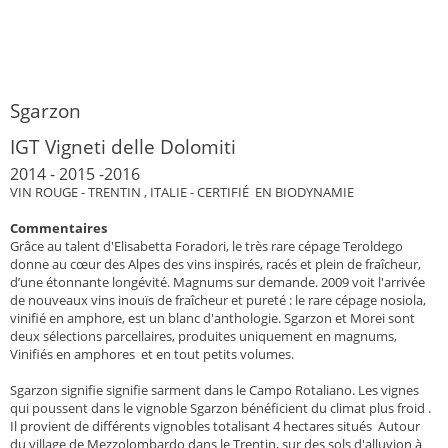
Sgarzon
IGT Vigneti delle Dolomiti
2014 - 2015 -2016
VIN ROUGE - TRENTIN , ITALIE - CERTIFIÉ EN BIODYNAMIE
Commentaires
Grâce au talent d'Elisabetta Foradori, le très rare cépage Teroldego
donne au cœur des Alpes des vins inspirés, racés et plein de fraîcheur,
d’une étonnante longévité. Magnums sur demande. 2009 voit l'arrivée
de nouveaux vins inouïs de fraîcheur et pureté : le rare cépage nosiola,
vinifié en amphore, est un blanc d'anthologie. Sgarzon et Morei sont
deux sélections parcellaires, produites uniquement en magnums,
Vinifiés en amphores et en tout petits volumes.
Sgarzon signifie signifie sarment dans le Campo Rotaliano. Les vignes
qui poussent dans le vignoble Sgarzon bénéficient du climat plus froid .
Il provient de différents vignobles totalisant 4 hectares situés Autour
du village de Mezzolombardo dans le Trentin, sur des sols d'alluvion à