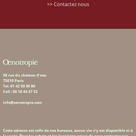
>> Contactez nous
58 rue du chateau d'eau
75010 Paris
Tel. 01 42 59 09 86
Cell : 06 18 44 47 32
info@oenotropie.com
Cette adresse est celle de nos bureaux, aucun vin n'y est disponible ni à
la vente. Pour les achats et les livraisons,priere de nous contacter par