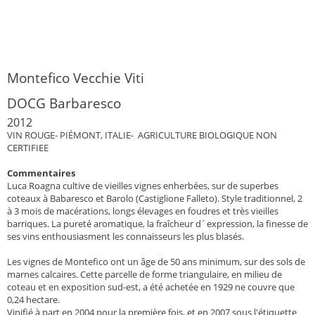
Montefico Vecchie Viti
DOCG Barbaresco
2012
VIN ROUGE- PIÉMONT, ITALIE- AGRICULTURE BIOLOGIQUE NON
CERTIFIEE
Commentaires
Luca Roagna cultive de vieilles vignes enherbées, sur de superbes
coteaux à Babaresco et Barolo (Castiglione Falleto). Style traditionnel, 2
à 3 mois de macérations, longs élevages en foudres et très vieilles
barriques. La pureté aromatique, la fraîcheur d´expression, la finesse de
ses vins enthousiasment les connaisseurs les plus blasés.
Les vignes de Montefico ont un âge de 50 ans minimum, sur des sols de
marnes calcaires. Cette parcelle de forme triangulaire, en milieu de
coteau et en exposition sud-est, a été achetée en 1929 ne couvre que
0,24 hectare.
Vinifié à part en 2004 pour la première fois, et en 2007 sous l'étiquette