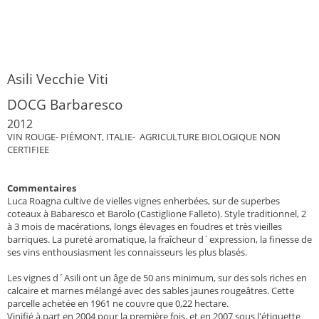
Asili Vecchie Viti
DOCG Barbaresco
2012
VIN ROUGE- PIÉMONT, ITALIE- AGRICULTURE BIOLOGIQUE NON
CERTIFIEE
Commentaires
Luca Roagna cultive de vielles vignes enherbées, sur de superbes
coteaux à Babaresco et Barolo (Castiglione Falleto). Style traditionnel, 2
à 3 mois de macérations, longs élevages en foudres et très vieilles
barriques. La pureté aromatique, la fraîcheur d´expression, la finesse de
ses vins enthousiasment les connaisseurs les plus blasés.
Les vignes d´Asili ont un âge de 50 ans minimum, sur des sols riches en
calcaire et marnes mélangé avec des sables jaunes rougeâtres. Cette
parcelle achetée en 1961 ne couvre que 0,22 hectare.
Vinifié à part en 2004 pour la première fois, et en 2007 sous l'étiquette