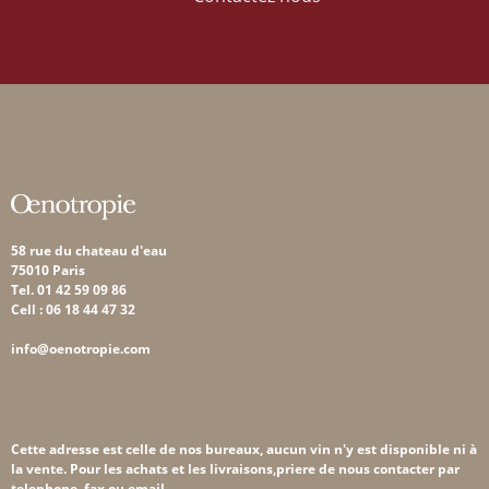
58 rue du chateau d'eau
75010 Paris
Tel. 01 42 59 09 86
Cell : 06 18 44 47 32
info@oenotropie.com
Cette adresse est celle de nos bureaux, aucun vin n'y est disponible ni à
la vente. Pour les achats et les livraisons,priere de nous contacter par
telephone, fax ou email.