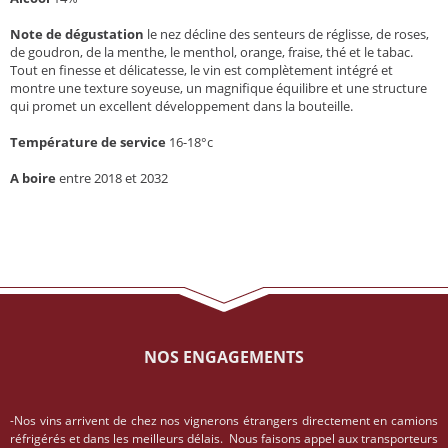
Note de dégustation
le nez décline des senteurs de réglisse, de roses,
de goudron, de la menthe, le menthol, orange, fraise, thé et le tabac.
Tout en finesse et délicatesse, le vin est complètement intégré et
montre une texture soyeuse, un magnifique équilibre et une structure
qui promet un excellent développement dans la bouteille.
Température de service
16-18°c
A boire
entre 2018 et 2032
NOS ENGAGEMENTS
-Nos vins arrivent de chez nos vignerons étrangers directement en camions
réfrigérés et dans les meilleurs délais. Nous faisons appel aux transporteurs