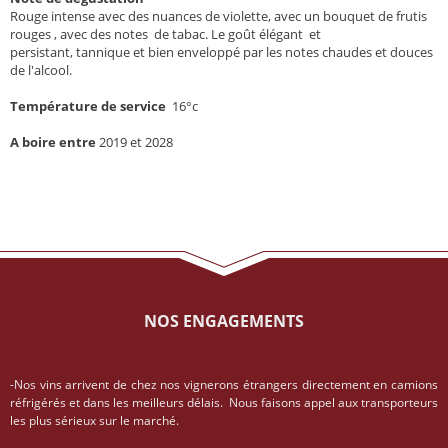
Rouge intense avec des nuances de violette, avec un bouquet de frutis
rouges , avec des notes de tabac. Le goût élégant et
persistant, tannique et bien enveloppé par les notes chaudes et douces
de l'alcool.
Température de service
16°c
A boire entre
2019 et 2028
NOS ENGAGEMENTS
-Nos vins arrivent de chez nos vignerons étrangers directement en camions
réfrigérés et dans les meilleurs délais. Nous faisons appel aux transporteurs
les plus sérieux sur le marché.