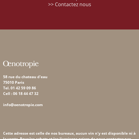
>> Contactez nous
58 rue du chateau d'eau
75010 Paris
Tel. 01 42 59 09 86
Cell : 06 18 44 47 32
info@oenotropie.com
Cette adresse est celle de nos bureaux, aucun vin n'y est disponible ni à
la vente. Pour les achats et les livraisons,priere de nous contacter par