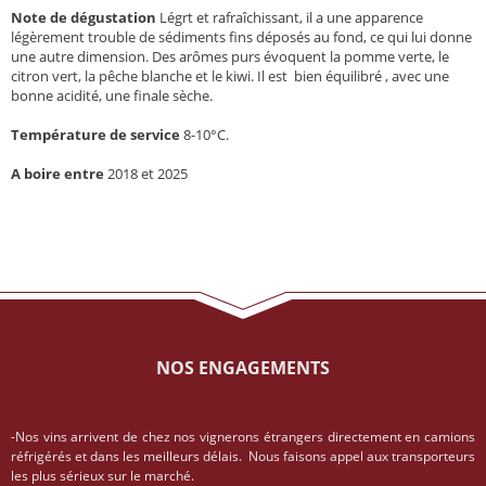
Note de dégustation
Légrt et rafraîchissant, il a une apparence
légèrement trouble de sédiments fins déposés au fond, ce qui lui donne
une autre dimension. Des arômes purs évoquent la pomme verte, le
citron vert, la pêche blanche et le kiwi. Il est bien équilibré , avec une
bonne acidité, une finale sèche.
Température de service
8-10°C.
A boire entre
2018 et 2025
NOS ENGAGEMENTS
-Nos vins arrivent de chez nos vignerons étrangers directement en camions
réfrigérés et dans les meilleurs délais. Nous faisons appel aux transporteurs
les plus sérieux sur le marché.