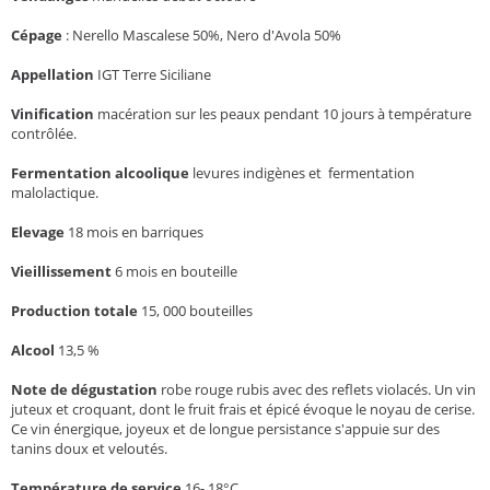
Cépage
: Nerello Mascalese 50%, Nero d'Avola 50%
Appellation
IGT Terre Siciliane
Vinification
macération sur les peaux pendant 10 jours à température
contrôlée.
Fermentation alcoolique
levures indigènes et fermentation
malolactique.
Elevage
18 mois en barriques
Vieillissement
6 mois en bouteille
Production totale
15, 000 bouteilles
Alcool
13,5 %
Note de dégustation
robe rouge rubis avec des reflets violacés. Un vin
juteux et croquant, dont le fruit frais et épicé évoque le noyau de cerise.
Ce vin énergique, joyeux et de longue persistance s'appuie sur des
tanins doux et veloutés.
Température de service
16- 18°C