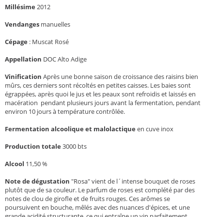
Millésime
2012
Vendanges
manuelles
Cépage
:
Muscat Rosé
Appellation
DOC Alto Adige
Vinification
Après une bonne saison de croissance des raisins bien
mûrs, ces derniers sont récoltés en petites caisses. Les baies sont
égrappées, après quoi le jus et les peaux sont refroidis et laissés en
macération pendant plusieurs jours avant la fermentation, pendant
environ 10 jours à température contrôlée.
Fermentation alcoolique et malolactique
en cuve inox
Production totale
3000 bts
Alcool
11,50 %
Note de dégustation
"Rosa" vient de l´intense bouquet de roses
plutôt que de sa couleur. Le parfum de roses est complété par des
notes de clou de girofle et de fruits rouges. Ces arômes se
poursuivent en bouche, mêlés avec des nuances d'épices, et une
grande acidité structurante, ce qui entraîne un vin parfaitement