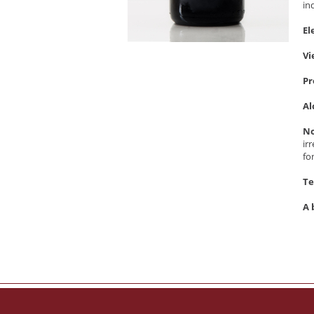
in
El
Vi
Pr
Al
No
ir
fo
Te
A 