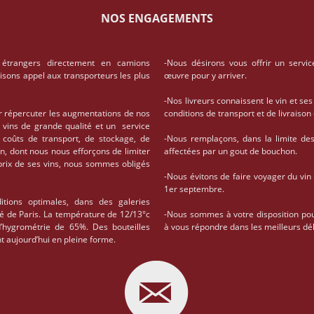
NOS ENGAGEMENTS
 étrangers directement en camions
-Nous désirons vous offrir un servic
aisons appel aux transporteurs les plus
œuvre pour y arriver.
-Nos livreurs connaissent le vin et ses
r répercuter les augmentations de nos
conditions de transport et de livrais
 vins de grande qualité et un service
coûts de transport, de stockage, de
-Nous remplaçons, dans la limite des 
on, dont nous nous efforçons de limiter
affectées par un gout de bouchon.
 prix de ses vins, nous sommes obligés
-Nous évitons de faire voyager du vin
1er septembre.
tions optimales, dans des galeries
té de Paris. La température de 12/13°c
-Nous sommes à votre disposition po
d’hygrométrie de 65%. Des bouteilles
à vous répondre dans les meilleurs dél
t aujourd’hui en pleine forme.