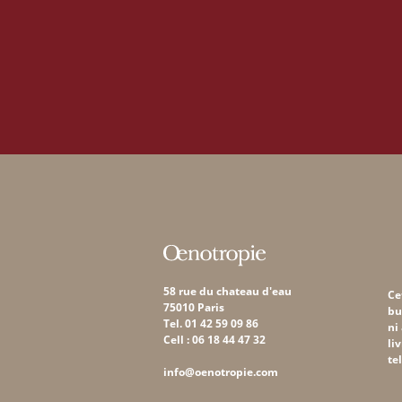
58 rue du chateau d'eau
Ce
75010 Paris
bu
Tel. 01 42 59 09 86
ni
Cell : 06 18 44 47 32
li
te
info@oenotropie.com