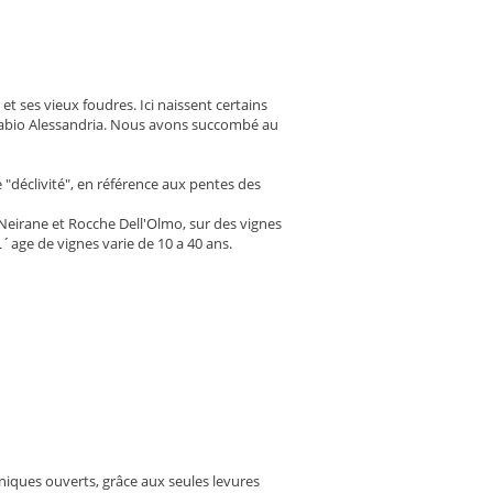
t ses vieux foudres. Ici naissent certains
r Fabio Alessandria. Nous avons succombé au
ie "déclivité", en référence aux pentes des
 Neirane et Rocche Dell'Olmo, sur des vignes
L´age de vignes varie de 10 a 40 ans.
iques ouverts, grâce aux seules levures