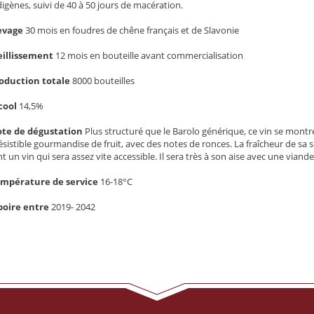
digènes, suivi de 40 à 50 jours de macération.
evage
30 mois en
foudres de chêne français et de Slavonie
eillissement
12 mois en bouteille avant commercialisation
oduction totale
8000 bouteilles
cool
14,5%
te de dégustation
Plus structuré que le Barolo générique, ce vin se montr
résistible gourmandise de fruit, avec des notes de ronces. La fraîcheur de sa s
nt un vin qui sera assez vite accessible. Il sera très à son aise avec une vi
mpérature de service
16-18°C
boire entre
2019- 2042