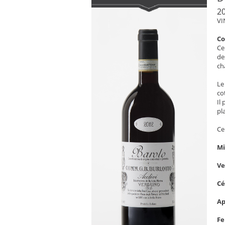
2
VI
C
Ce
de
ch
Le
co
Il
pl
Ce
Mi
V
C
Ap
Fe