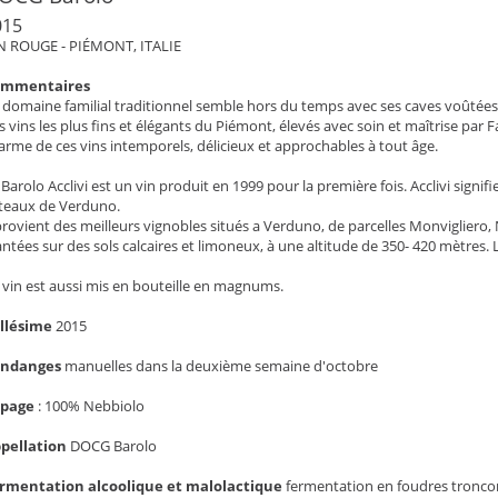
015
N ROUGE - PIÉMONT, ITALIE
ommentaires
 domaine familial traditionnel semble hors du temps avec ses caves voûtées e
s vins les plus fins et élégants du Piémont, élevés avec soin et maîtrise pa
arme de ces vins intemporels, délicieux et approchables à tout âge.
 Barolo Acclivi est un vin produit en 1999 pour la première fois. Acclivi signif
teaux de Verduno.
 provient des meilleurs vignobles situés a Verduno, de parcelles Monvigliero,
antées sur des sols calcaires et limoneux, à une altitude de 350- 420 mètres. 
 vin est aussi mis en bouteille en magnums.
llésime
2015
endanges
manuelles dans la deuxième semaine d'octobre
épage
:
100% Nebbiolo
pellation
DOCG Barolo
rmentation alcoolique et malolactique
fermentation en foudres troncon