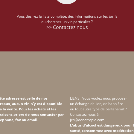
Vous désirez la liste complète, des informations sur les tarifs
ou cherchez un vin particulier ?
>> Contactez nous
tte adresse est celle de nos
LIENS : Vous voulez nous proposer
reaux, aucun vin n'y est disponible
un échange de lien, de bannière
 à la vente. Pour les achats et les
ou tout autre type de partenariat ?
vraisons,priere de nous contacter par
Contactez nous à
lephone, fax ou email.
jes@oenotropie.com
L'abus d'alcool est dangereux pour 
santé, consommez avec modération