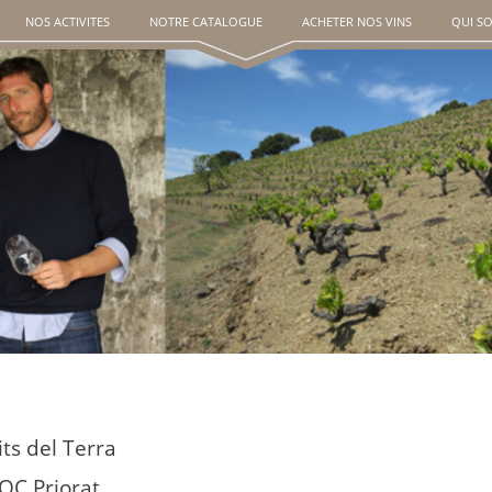
NOS ACTIVITES
NOTRE CATALOGUE
ACHETER NOS VINS
QUI S
its del Terra
OC Priorat