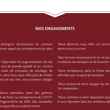
NOS ENGAGEMENTS
 étrangers directement en camions
-Nous désirons vous offrir un servic
aisons appel aux transporteurs les plus
œuvre pour y arriver.
-Nos livreurs connaissent le vin et ses
r répercuter les augmentations de nos
conditions de transport et de livrais
 vins de grande qualité et un service
coûts de transport, de stockage, de
-Nous remplaçons, dans la limite des 
on, dont nous nous efforçons de limiter
affectées par un gout de bouchon.
 prix de ses vins, nous sommes obligés
-Nous évitons de faire voyager du vin
1er septembre.
tions optimales, dans des galeries
té de Paris. La température de 12/13°c
-Nous sommes à votre disposition po
d’hygrométrie de 65%. Des bouteilles
à vous répondre dans les meilleurs dél
t aujourd’hui en pleine forme.