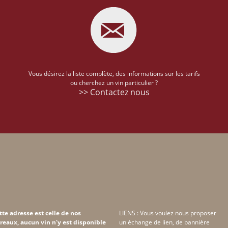
Vous désirez la liste complète, des informations sur les tarifs
ou cherchez un vin particulier ?
>> Contactez nous
tte adresse est celle de nos
LIENS : Vous voulez nous proposer
reaux, aucun vin n'y est disponible
un échange de lien, de bannière