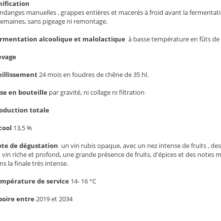
nification
ndanges manuelles , grappes entières et macerés à froid avant la fermentat
semaines, sans pigeage ni remontage.
rmentation alcoolique et malolactique
à basse température en fûts de c
evage
eillissement
24 mois en foudres de chêne de 35 hl.
se en bouteille
par gravité, ni collage ni filtration
oduction totale
cool
13,5 %
te de dégustation
un vin rubis opaque, avec un nez intense de fruits , des
 vin riche et profond, une grande présence de fruits, d'épices et des notes m
ns la finale très intense.
mpérature de service
14- 16 °C
boire entre
2019 et 2034