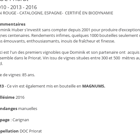
10 - 2013 - 2016
N ROUGE - CATALOGNE, ESPAGNE- CERTIFIÉ EN BIODYNAMIE
ommentaires
minik Huber s'investit sans compter depuis 2001 pour produire d’exceptionn
gnes centenaires. Rendements infimes, quelques 1000 bouteilles seulement d
ns émouvants, enthousiasmants, inouïs de fraîcheur et finesse.
ci est l'un des premiers vignobles que Dominik et son partenaire ont acquis
semble dans le Priorat. Vin issu de vignes situées entre 300 et 500 mètres a
d.
e de vignes: 85 ans.
13
- Ce vin est également mis en bouteille en
MAGNUMS.
llésime
2016
endanges
manuelles
épage
: Carignan
pellation
DOC Priorat