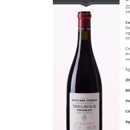
20
VI
C
Do
vi
vi
Ce
en
su
Âg
20
Mi
V
C
Ap