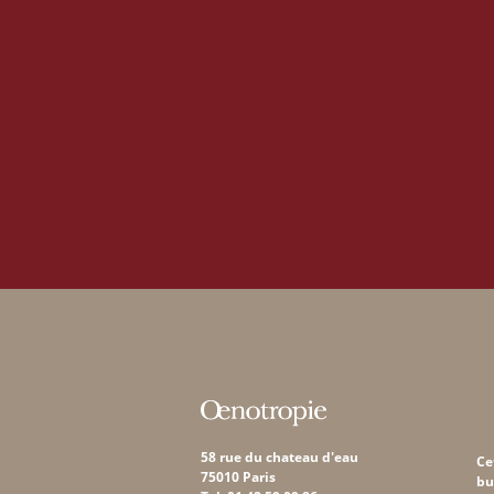
58 rue du chateau d'eau
Ce
75010 Paris
bu