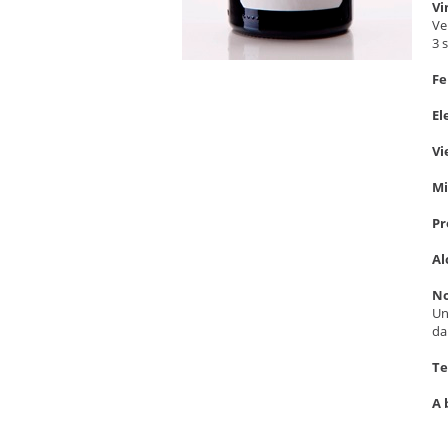
Vi
Ve
3 
Fe
El
Vi
Mi
Pr
Al
No
Un
da
Te
A 