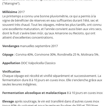
("Marogne").
Millésime
2017
Le printemps a connu une bonne pluviométrie, ce qui a permis à la
vigne de bénéficier de réserves en eau suffisantes durant l'été, sec et
souvent très chaud. Tout les cépages, même les plus tardifs, ont connu
une excellente maturation, et l'année convient aussi bien aux vins secs,
dont le fruit s'avère bien mûr, qu'aux Amarone ou Recioto, qui ont
atteint d'excellentes concentrations.
Vendanges
manuelles septembre 2017
Cépage
:
Corvina 40%, Corvinone 30%, Rondinella 25 %, Molinara 5%.
Appellation
DOC Valpolicella Classico
Vinification
Chaque cépage est récolté et vinifié séparément et successivement. La
fermentation dure 8 à 10 jours en cuves inox. Elle s'enclenche grâce aux
seules levures indigènes.
Fermentation alcoolique et malolactique
8 à 10 jours en cuves inox
Elevage
après soutirage, le vin est transféré dans d'autres cuves inox
(pour 60% du volume) et pour le reste en foudres de 500 et 750 litres,