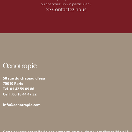
ou cherchez un vin particulier ?
>> Contactez nous
58 rue du chateau d'eau
75010 Paris
Tel. 01 42 59 09 86
Cell : 06 18 44 47 32
info@oenotropie.com
Cette adresse est celle de nos bureaux, aucun vin n'y est disponible ni à