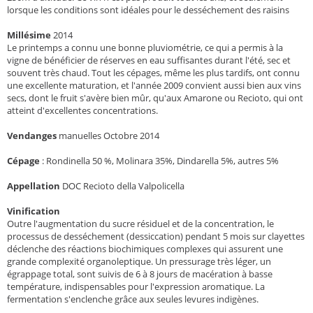
lorsque les conditions sont idéales pour le desséchement des raisins
Millésime
2014
Le printemps a connu une bonne pluviométrie, ce qui a permis à la
vigne de bénéficier de réserves en eau suffisantes durant l'été, sec et
souvent très chaud. Tout les cépages, même les plus tardifs, ont connu
une excellente maturation, et l'année 2009 convient aussi bien aux vins
secs, dont le fruit s'avère bien mûr, qu'aux Amarone ou Recioto, qui ont
atteint d'excellentes concentrations.
Vendanges
manuelles Octobre 2014
Cépage
:
Rondinella 50 %, Molinara 35%, Dindarella 5%, autres 5%
Appellation
DOC Recioto della Valpolicella
Vinification
Outre l'augmentation du sucre résiduel et de la concentration, le
processus de desséchement (dessiccation) pendant 5 mois sur clayettes
déclenche des réactions biochimiques complexes qui assurent une
grande complexité organoleptique. Un pressurage très léger, un
égrappage total, sont suivis de 6 à 8 jours de macération à basse
température, indispensables pour l'expression aromatique. La
fermentation s'enclenche grâce aux seules levures indigènes.