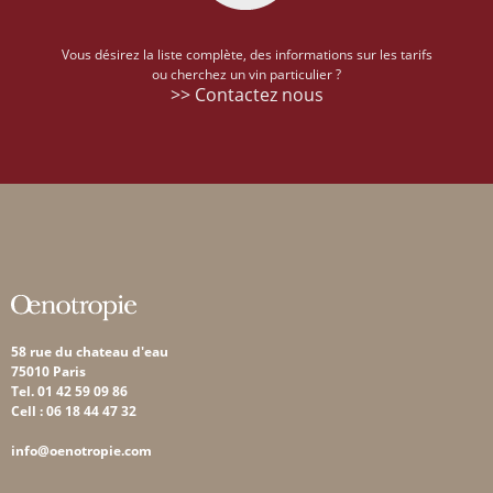
Vous désirez la liste complète, des informations sur les tarifs
ou cherchez un vin particulier ?
>> Contactez nous
58 rue du chateau d'eau
75010 Paris
Tel. 01 42 59 09 86
Cell : 06 18 44 47 32
info@oenotropie.com