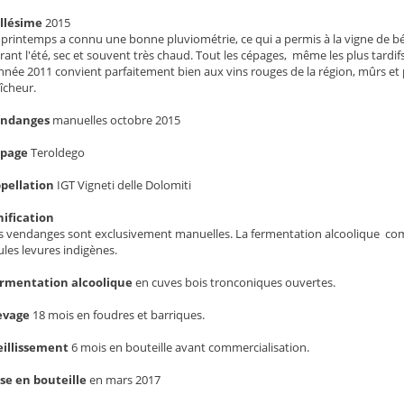
llésime
2015
 printemps a connu une bonne pluviométrie, ce qui a permis à la vigne de bé
rant l'été, sec et souvent très chaud. Tout les cépages, même les plus tardi
année 2011 convient parfaitement bien aux vins rouges de la région, mûrs e
aîcheur.
endanges
manuelles octobre 2015
épage
Teroldego
pellation
IGT Vigneti delle Dolomiti
nification
s vendanges sont exclusivement manuelles. La fermentation alcoolique co
ules levures indigènes.
rmentation alcoolique
en cuves bois tronconiques ouvertes.
evage
18 mois en foudres et barriques.
eillissement
6 mois en bouteille avant commercialisation.
se en bouteille
en mars 2017