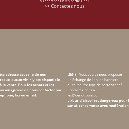
ou cherchez un vin particulier ?
>> Contactez nous
tte adresse est celle de nos
LIENS : Vous voulez nous proposer
reaux, aucun vin n'y est disponible
un échange de lien, de bannière
 à la vente. Pour les achats et les
ou tout autre type de partenariat ?
vraisons,priere de nous contacter par
Contactez nous à
lephone, fax ou email.
jes@oenotropie.com
L'abus d'alcool est dangereux pour 
santé, consommez avec modération