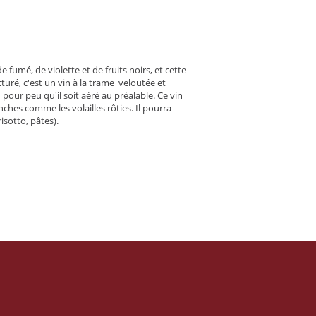
umé, de violette et de fruits noirs, et cette
turé, c'est un vin à la trame veloutée et
ur peu qu'il soit aéré au préalable. Ce vin
hes comme les volailles rôties. Il pourra
isotto, pâtes).