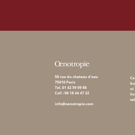
58 rue du chateau d'eau
Ce
75010 Paris
bu
Tel. 01 42 59 09 86
ni
Cell : 06 18 44 47 32
li
te
info@oenotropie.com