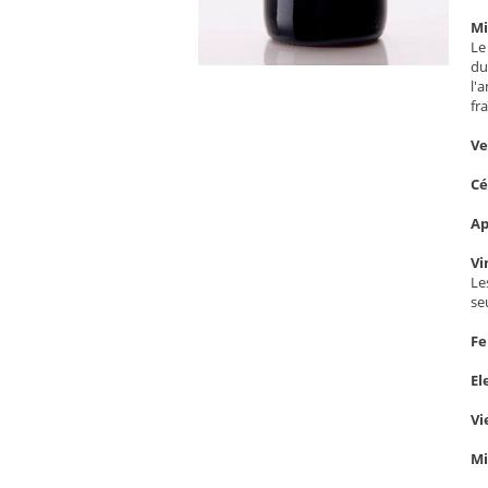
Mi
Le
du
l'
fr
V
C
Ap
Vi
Le
se
Fe
El
Vi
Mi