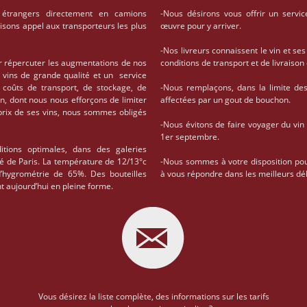
 étrangers directement en camions
-Nous désirons vous offrir un servic
aisons appel aux transporteurs les plus
œuvre pour y arriver.
-Nos livreurs connaissent le vin et ses
r répercuter les augmentations de nos
conditions de transport et de livrais
 vins de grande qualité et un service
coûts de transport, de stockage, de
-Nous remplaçons, dans la limite des 
on, dont nous nous efforçons de limiter
affectées par un gout de bouchon.
 prix de ses vins, nous sommes obligés
-Nous évitons de faire voyager du vin
1er septembre.
tions optimales, dans des galeries
té de Paris. La température de 12/13°c
-Nous sommes à votre disposition po
d’hygrométrie de 65%. Des bouteilles
à vous répondre dans les meilleurs dél
t aujourd’hui en pleine forme.
Vous désirez la liste complète, des informations sur les tarifs