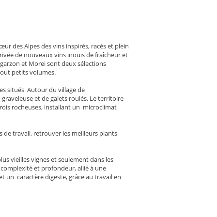
ur des Alpes des vins inspirés, racés et plein
ivée de nouveaux vins inouïs de fraîcheur et
 Sgarzon et Morei sont deux sélections
out petits volumes.
res situés Autour du village de
raveleuse et de galets roulés. Le territoire
ois rocheuses, installant un microclimat
de travail, retrouver les meilleurs plants
us vieilles vignes et seulement dans les
 complexité et profondeur, allié à une
t un caractère digeste, grâce au travail en