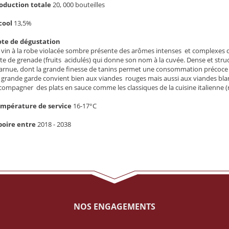
oduction totale
20, 000 bouteilles
cool
13,5%
te de dégustation
 vin à la robe violacée sombre présente des arômes intenses et complexes de f
te de grenade (fruits acidulés) qui donne son nom à la cuvée. Dense et struc
arnue, dont la grande finesse de tanins permet une consommation précoce po
 grande garde convient bien aux viandes rouges mais aussi aux viandes blanc
compagner des plats en sauce comme les classiques de la cuisine italienne (r
mpérature de service
16-17°C
boire entre
2018 - 2038
NOS ENGAGEMENTS