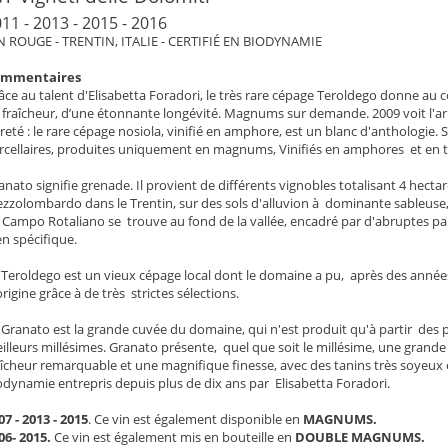
11 - 2013 - 2015 - 2016
N ROUGE - TRENTIN, ITALIE - CERTIFIÉ EN BIODYNAMIE
ommentaires
âce au talent d'Elisabetta Foradori, le très rare cépage Teroldego donne au cœ
 fraîcheur, d’une étonnante longévité. Magnums sur demande. 2009 voit l'arr
reté : le rare cépage nosiola, vinifié en amphore, est un blanc d'anthologie.
rcellaires, produites uniquement en magnums, Vinifiés en amphores et en t
anato signifie grenade. Il provient de différents vignobles totalisant 4 hecta
zzolombardo dans le Trentin, sur des sols d'alluvion à dominante sableuse, g
 Campo Rotaliano se trouve au fond de la vallée, encadré par d'abruptes par
en spécifique.
 Teroldego est un vieux cépage local dont le domaine a pu, après des années 
origine grâce à de très strictes sélections.
 Granato est la grande cuvée du domaine, qui n'est produit qu'à partir des pl
illeurs millésimes. Granato présente, quel que soit le millésime, une grande
aîcheur remarquable et une magnifique finesse, avec des tanins très soyeux e
odynamie entrepris depuis plus de dix ans par Elisabetta Foradori.
07 - 2013 - 2015
. Ce vin est également disponible en
MAGNUMS.
06- 2015.
Ce vin est également mis en bouteille en
DOUBLE MAGNUMS.