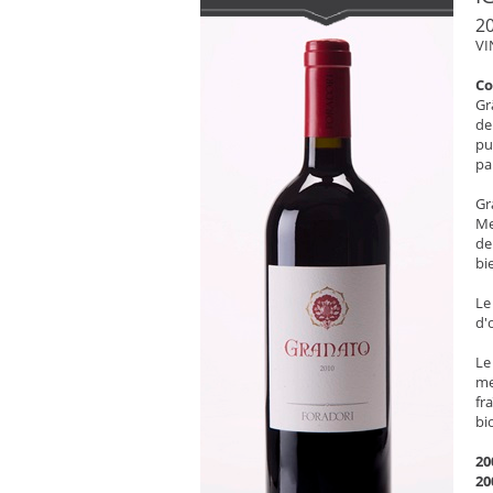
20
VI
C
Gr
de
pu
pa
Gr
Me
de
bi
Le
d'
Le
me
fr
bi
20
20