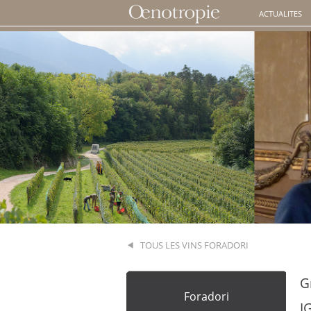
ACTUALITES
TOUS LES VINS FORADORI
G
Foradori
I