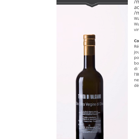
/m
ac
/m
Wa
Wa
vi
C
Ré
jo
po
bo
di
l'
ne
dé