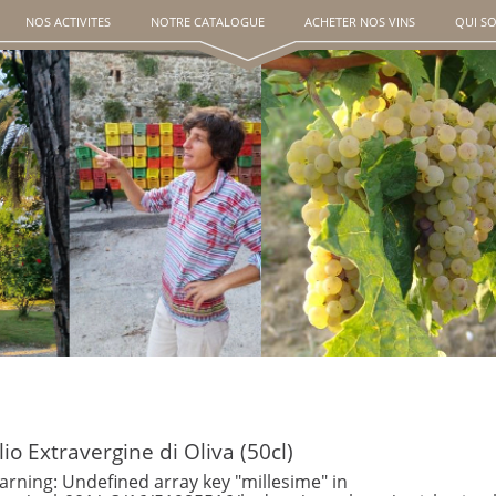
NOS ACTIVITES
NOTRE CATALOGUE
ACHETER NOS VINS
QUI S
lio Extravergine di Oliva (50cl)
rning: Undefined array key "millesime" in