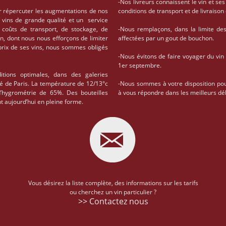
-Nos livreurs connaissent le vin et ses
r répercuter les augmentations de nos
conditions de transport et de livrais
 vins de grande qualité et un service
coûts de transport, de stockage, de
-Nous remplaçons, dans la limite des 
on, dont nous nous efforçons de limiter
affectées par un gout de bouchon.
 prix de ses vins, nous sommes obligés
-Nous évitons de faire voyager du vin
1er septembre.
tions optimales, dans des galeries
té de Paris. La température de 12/13°c
-Nous sommes à votre disposition po
d’hygrométrie de 65%. Des bouteilles
à vous répondre dans les meilleurs dél
t aujourd’hui en pleine forme.
Vous désirez la liste complète, des informations sur les tarifs
ou cherchez un vin particulier ?
>> Contactez nous