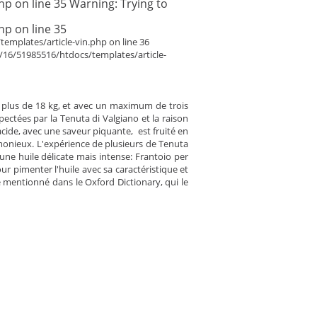
p on line 35 Warning: Trying to
p on line 35
emplates/article-vin.php on line 36
3/16/51985516/htdocs/templates/article-
 plus de 18 kg, et avec un maximum de trois
pectées par la Tenuta di Valgiano et la raison
 acide, avec une saveur piquante, est fruité en
rmonieux. L'expérience de plusieurs de Tenuta
une huile délicate mais intense: Frantoio per
ur pimenter l'huile avec sa caractéristique et
e mentionné dans le Oxford Dictionary, qui le