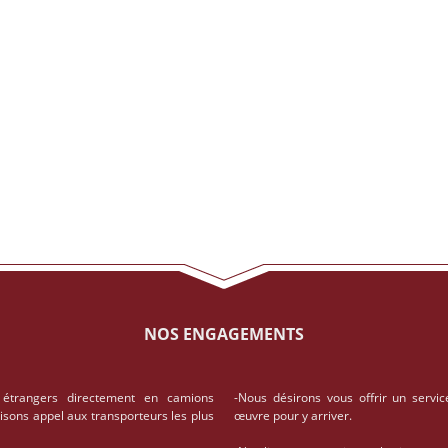
NOS ENGAGEMENTS
 étrangers directement en camions
-Nous désirons vous offrir un servic
aisons appel aux transporteurs les plus
œuvre pour y arriver.