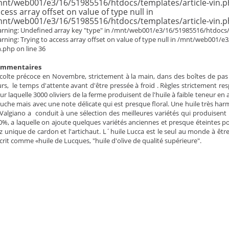
nt/web001/e3/16/51985516/htdocs/templates/article-vin.ph
cess array offset on value of type null in
nt/web001/e3/16/51985516/htdocs/templates/article-vin.ph
rning: Undefined array key "type" in /mnt/web001/e3/16/51985516/htdocs/t
rning: Trying to access array offset on value of type null in /mnt/web001/e
n.php on line 36
ommentaires
colte précoce en Novembre, strictement à la main, dans des boîtes de pas
urs, le temps d'attente avant d'être pressée à froid . Règles strictement res
ur laquelle 3000 oliviers de la ferme produisent de l'huile à faible teneur en
uche mais avec une note délicate qui est presque floral. Une huile très ha
 Valgiano a conduit à une sélection des meilleures variétés qui produisent 
80%, a laquelle on ajoute quelques variétés anciennes et presque éteintes po
z unique de cardon et l'artichaut. L´huile Lucca est le seul au monde à êtr
crit comme «huile de Lucques, "huile d'olive de qualité supérieure".